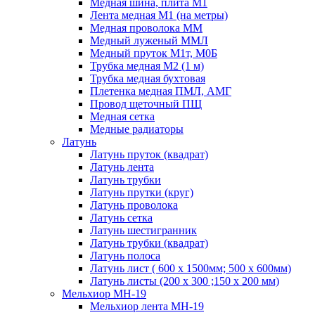
Медная шина, плита М1
Лента медная М1 (на метры)
Медная проволока ММ
Медный луженый ММЛ
Медный пруток М1т, М0Б
Трубка медная М2 (1 м)
Трубка медная бухтовая
Плетенка медная ПМЛ, АМГ
Провод щеточный ПЩ
Медная сетка
Медные радиаторы
Латунь
Латунь пруток (квадрат)
Латунь лента
Латунь трубки
Латунь прутки (круг)
Латунь проволока
Латунь сетка
Латунь шестигранник
Латунь трубки (квадрат)
Латунь полоса
Латунь лист ( 600 х 1500мм; 500 х 600мм)
Латунь листы (200 х 300 ;150 х 200 мм)
Мельхиор МН-19
Мельхиор лента МН-19