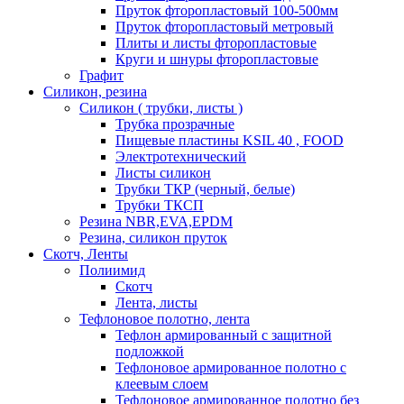
Пруток фторопластовый 100-500мм
Пруток фторопластовый метровый
Плиты и листы фторопластовые
Круги и шнуры фторопластовые
Графит
Силикон, резина
Силикон ( трубки, листы )
Трубка прозрачные
Пищевые пластины KSIL 40 , FOOD
Электротехнический
Листы силикон
Трубки ТКР (черный, белые)
Трубки ТКСП
Резина NBR,EVA,EPDM
Резина, силикон пруток
Скотч, Ленты
Полиимид
Скотч
Лента, листы
Тефлоновое полотно, лента
Тефлон армированный с защитной
подложкой
Тефлоновое армированное полотно с
клеевым слоем
Тефлоновое армированное полотно без