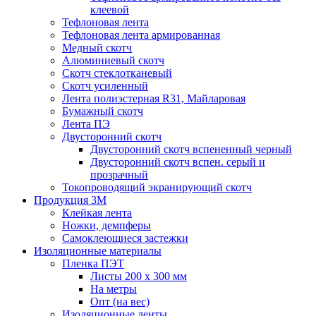
клеевой
Тефлоновая лента
Тефлоновая лента армированная
Медный скотч
Алюминиевый скотч
Скотч стеклотканевый
Скотч усиленный
Лента полиэстерная R31, Майларовая
Бумажный скотч
Лента ПЭ
Двусторонний скотч
Двусторонний скотч вспененный черный
Двусторонний скотч вспен. серый и
прозрачный
Токопроводящий экранирующий скотч
Продукция 3M
Клейкая лента
Ножки, демпферы
Самоклеющиеся застежки
Изоляционные материалы
Пленка ПЭТ
Листы 200 х 300 мм
На метры
Опт (на вес)
Изоляционные ленты