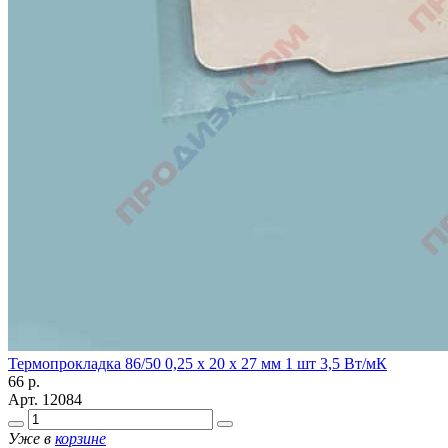
Термопрокладка 86/50 0,25 х 20 х 27 мм 1 шт 3,5 Вт/мК
66
р.
Арт.
12084
Уже в
корзине