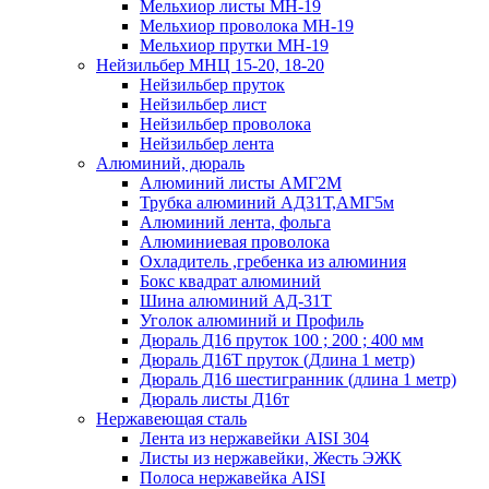
Мельхиор листы МН-19
Мельхиор проволока МН-19
Мельхиор прутки МН-19
Нейзильбер МНЦ 15-20, 18-20
Нейзильбер пруток
Нейзильбер лист
Нейзильбер проволока
Нейзильбер лента
Алюминий, дюраль
Алюминий листы АМГ2М
Трубка алюминий АД31Т,АМГ5м
Алюминий лента, фольга
Алюминиевая проволока
Охладитель ,гребенка из алюминия
Бокс квадрат алюминий
Шина алюминий АД-31Т
Уголок алюминий и Профиль
Дюраль Д16 пруток 100 ; 200 ; 400 мм
Дюраль Д16Т пруток (Длина 1 метр)
Дюраль Д16 шестигранник (длина 1 метр)
Дюраль листы Д16т
Нержавеющая сталь
Лента из нержавейки AISI 304
Листы из нержавейки, Жесть ЭЖК
Полоса нержавейка АISI