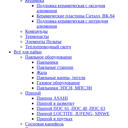
Керамика
Подложка керамическая с оксидом
алюминия
Керамические пластины Ситалл, ВК-94
Подложка керамическая с нитридом
алюминия
Компаунды
Термопасты
Элементы Пельтье
Теплопроводный скотч
Всё для пайки
Паяльное оборудование
Паяльники
Паяльные станции
Жала
Паяльные ванны, тигели
Газовое оборудование
Паяльники ЭПСН, МПСЭН
Припой
Припои ASAHI
Припой в размотку
Припой ПОС 61 ,ПОС 40 ,ПОС 63
Припой LOCTITE, JUFENG, SINWE
Припой в прутках
Сосновая канифоль