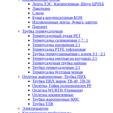
Лента ЛЭС, Кремнеземная, Шнур ШЧХБ
Лакоткань
Слюда
Бумага конденсаторная КОН
Изоляционные ленты, бумага, картон
Паронит
Трубка термоусадочная
Термоусадочный рукав PET
Термоусадка силиконовая 1,7 : 1
Термоусадка прозрачная 2:1
Термоусадка PTFE тефлоновая
Трубка термоусаживаемая с клеем 3:1 ; 2:1
Термоусадка цветная на катушках 2:1
Термоусадочная трубка наборы
Трубки термоусадочные 2:1
Термоусадка бухтовая черная
Оплетки жаропрочные, Трубка ПВХ
Трубки ПВХ марок ТВ-40, ТВ-50
Оплетка, Гофра полипропилен PP
Оплетка WURTH (Германия)
Оплетки кремнеземные
Трубки жаропрочные 600С
Трубка ТЛВ
Электрокартон
Керамические трубки/чехлы