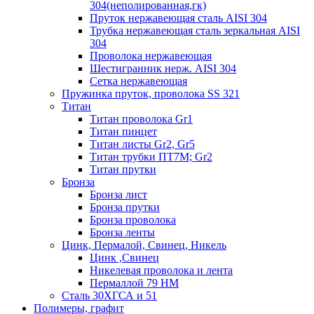
304(неполированная,гк)
Пруток нержавеющая сталь AISI 304
Трубка нержавеющая сталь зеркальная AISI
304
Проволока нержавеющая
Шестигранник нерж. AISI 304
Сетка нержавеющая
Пружинка пруток, проволока SS 321
Титан
Титан проволока Gr1
Титан пинцет
Титан листы Gr2, Gr5
Титан трубки ПТ7М; Gr2
Титан прутки
Бронза
Бронза лист
Бронза прутки
Бронза проволока
Бронза ленты
Цинк, Пермалой, Свинец, Никель
Цинк ,Свинец
Никелевая проволока и лента
Пермаллой 79 НМ
Сталь 30ХГСА и 51
Полимеры, графит