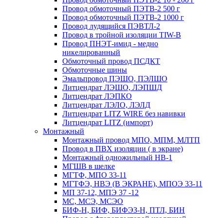
Провод обмоточный ПЭТВ-2 500 г
Провод обмоточный ПЭТВ-2 1000 г
Провод лудящийся ПЭВТЛ-2
Провод в тройной изоляции TIW-B
Провод ПНЭТ-имид - медно
никелированный
Обмоточный провод ПСДКТ
Обмоточные шины
Эмальпровод ПЭШО, ПЭЛШО
Литцендрат ЛЭШО, ЛЭПШД
Литцендрат ЛЭПКО
Литцендрат ЛЭЛО, ЛЭЛД
Литцендрат LITZ WIRE без навивки
Литцендрат LITZ (импорт)
Монтажный
Монтажный провод МПО, МПМ, МЛТП
Провод в ПВХ изоляции ( в экране)
Монтажный одножильный HB-1
МГШВ в шелке
МГТФ, МПО 33-11
МГТФЭ, НВЭ (В ЭКРАНЕ), МПОЭ 33-11
МП 37-12, МПЭ 37 -12
МС, МСЭ, МСЭО
БИФ-Н, БИФ, БИФЭЗ-Н, ПТЛ, БИН