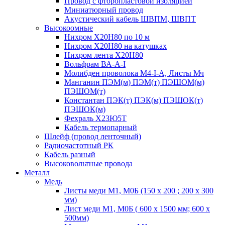
Провод с фторопластовой изоляцией
Миниатюрный провод
Акустический кабель ШВПМ, ШВПТ
Высокоомные
Нихром Х20Н80 по 10 м
Нихром Х20Н80 на катушках
Нихром лента Х20Н80
Вольфрам ВА-А-I
Молибден проволока М4-I-А, Листы Мч
Манганин ПЭМ(м) ПЭМ(т) ПЭШОМ(м)
ПЭШОМ(т)
Константан ПЭК(т) ПЭК(м) ПЭШОК(т)
ПЭШОК(м)
Фехраль Х23Ю5Т
Кабель термопарный
Шлейф (провод ленточный)
Радиочастотный РК
Кабель разный
Высоковольтные провода
Металл
Медь
Листы меди М1, М0Б (150 х 200 ; 200 х 300
мм)
Лист меди М1, М0Б ( 600 х 1500 мм; 600 х
500мм)