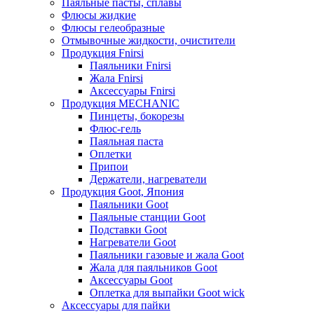
Паяльные пасты, сплавы
Флюсы жидкие
Флюсы гелеобразные
Отмывочные жидкости, очистители
Продукция Fnirsi
Паяльники Fnirsi
Жала Fnirsi
Аксессуары Fnirsi
Продукция MECHANIC
Пинцеты, бокорезы
Флюс-гель
Паяльная паста
Оплетки
Припои
Держатели, нагреватели
Продукция Goot, Япония
Паяльники Goot
Паяльные станции Goot
Подставки Goot
Нагреватели Goot
Паяльники газовые и жала Goot
Жала для паяльников Goot
Аксессуары Goot
Оплетка для выпайки Goot wick
Аксессуары для пайки