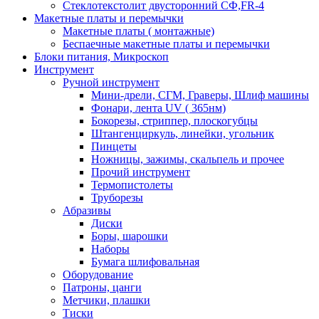
Стеклотекстолит двусторонний СФ,FR-4
Макетные платы и перемычки
Макетные платы ( монтажные)
Беспаечные макетные платы и перемычки
Блоки питания, Микроскоп
Инструмент
Ручной инструмент
Мини-дрели, СГМ, Граверы, Шлиф машины
Фонари, лента UV ( 365нм)
Бокорезы, cтриппер, плоскогубцы
Штангенциркуль, линейки, угольник
Пинцеты
Ножницы, зажимы, скальпель и прочее
Прочий инструмент
Термопистолеты
Труборезы
Абразивы
Диски
Боры, шарошки
Наборы
Бумага шлифовальная
Оборудование
Патроны, цанги
Метчики, плашки
Тиски