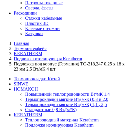
Патроны токарные
Сверла, фрезы
Расходники
Стяжки кабельные
Пластик 3D
Клеевые стержни
Катушки
Главная
Термоинтерфейс
KERATHERM
Подложка изолирующая Keratherm
Подложка под корпус (Германия) ТО-218,247 0,25 х 18 х
23 мм 2,5 Вт/мК 4 шт
Термопрокладки Китай
SINWE
НОМАКОН
Повышенной теплопроводности Вт/мК 1,4
Термопрокладки мягкие Вт/(м•К) 0,8 и 2,0
Термопрокладки мягкие Вт/(м•К) 1,1 ; 2,5
Стандартные 0,8 Вт/(м*К)
KERATHERM
Теплопроводный материал Keratherm
Подложка изолирующая Keratherm