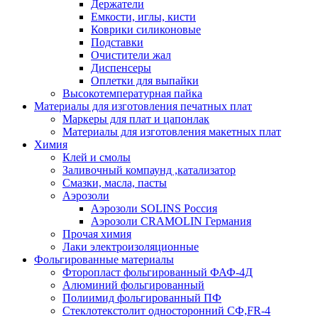
Держатели
Емкости, иглы, кисти
Коврики силиконовые
Подставки
Очистители жал
Диспенсеры
Оплетки для выпайки
Высокотемпературная пайка
Материалы для изготовления печатных плат
Маркеры для плат и цапонлак
Материалы для изготовления макетных плат
Химия
Клей и смолы
Заливочный компаунд ,катализатор
Смазки, масла, пасты
Аэрозоли
Аэрозоли SOLINS Россия
Аэрозоли CRAMOLIN Германия
Прочая химия
Лаки электроизоляционные
Фольгированные материалы
Фторопласт фольгированный ФАФ-4Д
Алюминий фольгированный
Полиимид фольгированный ПФ
Стеклотекстолит односторонний CФ,FR-4