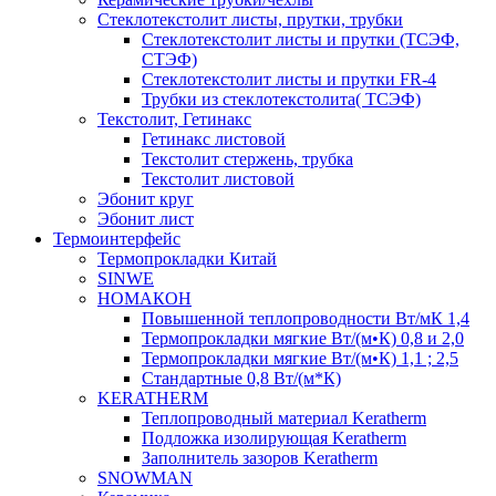
Cтеклотекстолит листы, прутки, трубки
Стеклотекстолит листы и прутки (ТСЭФ,
СТЭФ)
Стеклотекстолит листы и прутки FR-4
Трубки из стеклотекстолита( ТСЭФ)
Текстолит, Гетинакс
Гетинакс листовой
Текстолит стержень, трубка
Текстолит листовой
Эбонит круг
Эбонит лист
Термоинтерфейс
Термопрокладки Китай
SINWE
НОМАКОН
Повышенной теплопроводности Вт/мК 1,4
Термопрокладки мягкие Вт/(м•К) 0,8 и 2,0
Термопрокладки мягкие Вт/(м•К) 1,1 ; 2,5
Стандартные 0,8 Вт/(м*К)
KERATHERM
Теплопроводный материал Keratherm
Подложка изолирующая Keratherm
Заполнитель зазоров Keratherm
SNOWMAN