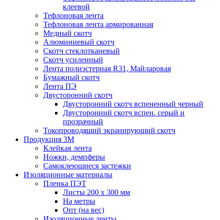
клеевой
Тефлоновая лента
Тефлоновая лента армированная
Медный скотч
Алюминиевый скотч
Скотч стеклотканевый
Скотч усиленный
Лента полиэстерная R31, Майларовая
Бумажный скотч
Лента ПЭ
Двусторонний скотч
Двусторонний скотч вспененный черный
Двусторонний скотч вспен. серый и
прозрачный
Токопроводящий экранирующий скотч
Продукция 3M
Клейкая лента
Ножки, демпферы
Самоклеющиеся застежки
Изоляционные материалы
Пленка ПЭТ
Листы 200 х 300 мм
На метры
Опт (на вес)
Изоляционные ленты