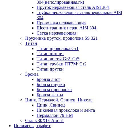
304(неполированная,гк)
Пруток нержавеющая сталь AISI 304
Трубка нержавеющая сталь зеркальная AISI
304
Проволока нержавеющая
Шестигранник нерж. AISI 304
Сетка нержавеющая
Пружинка пруток, проволока SS 321
Титан
Титан проволока Gr1
Титан пинцет
Титан листы Gr2, Gr5
Титан трубки ПТ7М; Gr2
Титан прутки
Бронза
Бронза лист
Бронза прутки
Бронза проволока
Бронза ленты
Цинк, Пермалой, Свинец, Никель
Цинк ,Свинец
Никелевая проволока и лента
Пермаллой 79 НМ
Сталь 30ХГСА и 51
Полимеры, графит