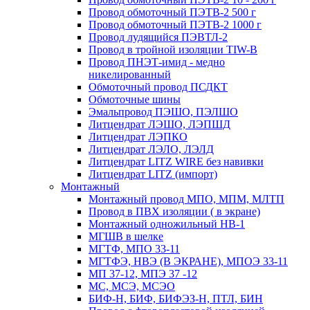
Провод обмоточный ПЭТВ-2 500 г
Провод обмоточный ПЭТВ-2 1000 г
Провод лудящийся ПЭВТЛ-2
Провод в тройной изоляции TIW-B
Провод ПНЭТ-имид - медно
никелированный
Обмоточный провод ПСДКТ
Обмоточные шины
Эмальпровод ПЭШО, ПЭЛШО
Литцендрат ЛЭШО, ЛЭПШД
Литцендрат ЛЭПКО
Литцендрат ЛЭЛО, ЛЭЛД
Литцендрат LITZ WIRE без навивки
Литцендрат LITZ (импорт)
Монтажный
Монтажный провод МПО, МПМ, МЛТП
Провод в ПВХ изоляции ( в экране)
Монтажный одножильный HB-1
МГШВ в шелке
МГТФ, МПО 33-11
МГТФЭ, НВЭ (В ЭКРАНЕ), МПОЭ 33-11
МП 37-12, МПЭ 37 -12
МС, МСЭ, МСЭО
БИФ-Н, БИФ, БИФЭЗ-Н, ПТЛ, БИН