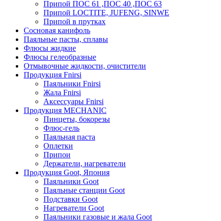
Припой ПОС 61 ,ПОС 40 ,ПОС 63
Припой LOCTITE, JUFENG, SINWE
Припой в прутках
Сосновая канифоль
Паяльные пасты, сплавы
Флюсы жидкие
Флюсы гелеобразные
Отмывочные жидкости, очистители
Продукция Fnirsi
Паяльники Fnirsi
Жала Fnirsi
Аксессуары Fnirsi
Продукция MECHANIC
Пинцеты, бокорезы
Флюс-гель
Паяльная паста
Оплетки
Припои
Держатели, нагреватели
Продукция Goot, Япония
Паяльники Goot
Паяльные станции Goot
Подставки Goot
Нагреватели Goot
Паяльники газовые и жала Goot