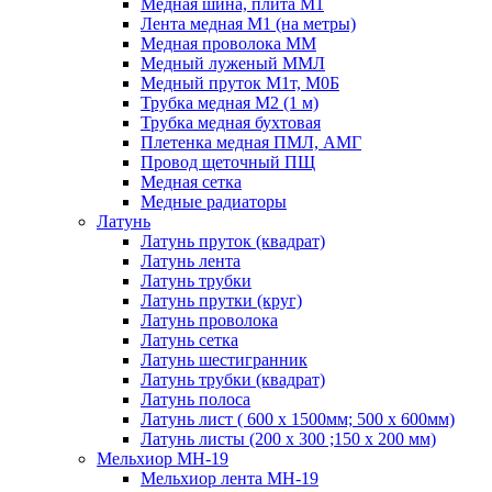
Медная шина, плита М1
Лента медная М1 (на метры)
Медная проволока ММ
Медный луженый ММЛ
Медный пруток М1т, М0Б
Трубка медная М2 (1 м)
Трубка медная бухтовая
Плетенка медная ПМЛ, АМГ
Провод щеточный ПЩ
Медная сетка
Медные радиаторы
Латунь
Латунь пруток (квадрат)
Латунь лента
Латунь трубки
Латунь прутки (круг)
Латунь проволока
Латунь сетка
Латунь шестигранник
Латунь трубки (квадрат)
Латунь полоса
Латунь лист ( 600 х 1500мм; 500 х 600мм)
Латунь листы (200 х 300 ;150 х 200 мм)
Мельхиор МН-19
Мельхиор лента МН-19