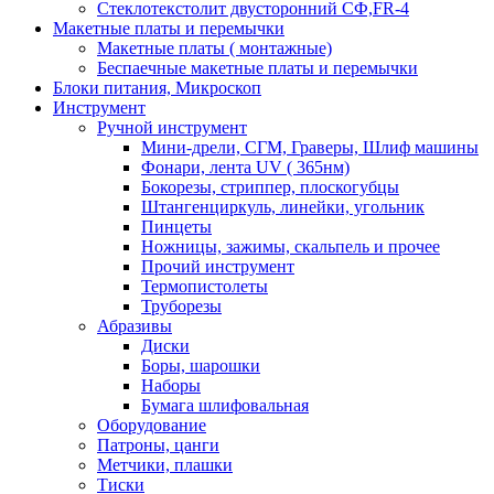
Стеклотекстолит двусторонний СФ,FR-4
Макетные платы и перемычки
Макетные платы ( монтажные)
Беспаечные макетные платы и перемычки
Блоки питания, Микроскоп
Инструмент
Ручной инструмент
Мини-дрели, СГМ, Граверы, Шлиф машины
Фонари, лента UV ( 365нм)
Бокорезы, cтриппер, плоскогубцы
Штангенциркуль, линейки, угольник
Пинцеты
Ножницы, зажимы, скальпель и прочее
Прочий инструмент
Термопистолеты
Труборезы
Абразивы
Диски
Боры, шарошки
Наборы
Бумага шлифовальная
Оборудование
Патроны, цанги
Метчики, плашки
Тиски