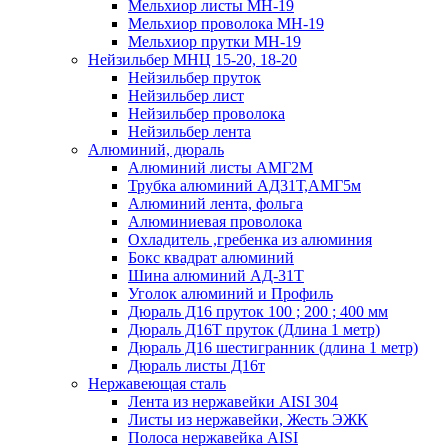
Мельхиор листы МН-19
Мельхиор проволока МН-19
Мельхиор прутки МН-19
Нейзильбер МНЦ 15-20, 18-20
Нейзильбер пруток
Нейзильбер лист
Нейзильбер проволока
Нейзильбер лента
Алюминий, дюраль
Алюминий листы АМГ2М
Трубка алюминий АД31Т,АМГ5м
Алюминий лента, фольга
Алюминиевая проволока
Охладитель ,гребенка из алюминия
Бокс квадрат алюминий
Шина алюминий АД-31Т
Уголок алюминий и Профиль
Дюраль Д16 пруток 100 ; 200 ; 400 мм
Дюраль Д16Т пруток (Длина 1 метр)
Дюраль Д16 шестигранник (длина 1 метр)
Дюраль листы Д16т
Нержавеющая сталь
Лента из нержавейки AISI 304
Листы из нержавейки, Жесть ЭЖК
Полоса нержавейка АISI