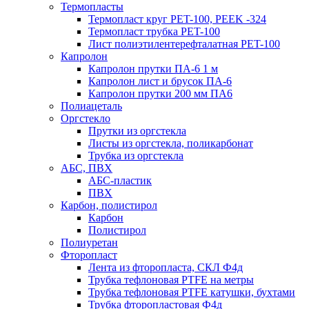
Термопласты
Термопласт круг PET-100, PEEK -324
Термопласт трубка PET-100
Лист полиэтилентерефталатная PET-100
Капролон
Капролон прутки ПА-6 1 м
Капролон лист и брусок ПА-6
Капролон прутки 200 мм ПА6
Полиацеталь
Оргстекло
Прутки из оргстекла
Листы из оргстекла, поликарбонат
Трубка из оргстекла
АБС, ПВХ
АБС-пластик
ПВХ
Карбон, полистирол
Карбон
Полистирол
Полиуретан
Фторопласт
Лента из фторопласта, СКЛ Ф4д
Трубка тефлоновая PTFE на метры
Трубка тефлоновая PTFE катушки, бухтами
Трубка фторопластовая Ф4д