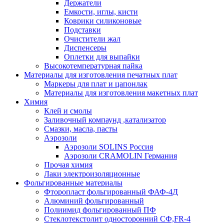
Держатели
Емкости, иглы, кисти
Коврики силиконовые
Подставки
Очистители жал
Диспенсеры
Оплетки для выпайки
Высокотемпературная пайка
Материалы для изготовления печатных плат
Маркеры для плат и цапонлак
Материалы для изготовления макетных плат
Химия
Клей и смолы
Заливочный компаунд ,катализатор
Смазки, масла, пасты
Аэрозоли
Аэрозоли SOLINS Россия
Аэрозоли CRAMOLIN Германия
Прочая химия
Лаки электроизоляционные
Фольгированные материалы
Фторопласт фольгированный ФАФ-4Д
Алюминий фольгированный
Полиимид фольгированный ПФ
Стеклотекстолит односторонний CФ,FR-4