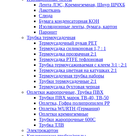
Лента ЛЭС, Кремнеземная, Шнур ШЧХБ
Лакоткань
Слюда
Бумага конденсаторная КОН
Изоляционные ленты, бумага, картон
Паронит
Трубка термоусадочная
Термоусадочный рукав PET
Термоусадка силиконовая 1,7 : 1
Термоусадка прозрачная 2:1
Термоусадка PTFE тефлоновая
Трубка термоусаживаемая с клеем 3:1 ; 2:1
Термоусадка цветная на катушках 2:1
Термоусадочная трубка наборы
Трубки термоусадочные 2:1
Термоусадка бухтовая черная
Оплетки жаропрочные, Трубка ПВХ
Трубки ПВХ марок ТВ-40, ТВ-50
Оплетка, Гофра полипропилен PP
Оплетка WURTH (Германия)
Оплетки кремнеземные
Трубки жаропрочные 600С
Трубка ТЛВ
Электрокартон
Керамические трубки/чехлы