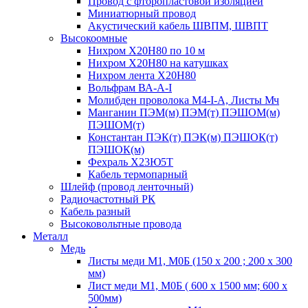
Провод с фторопластовой изоляцией
Миниатюрный провод
Акустический кабель ШВПМ, ШВПТ
Высокоомные
Нихром Х20Н80 по 10 м
Нихром Х20Н80 на катушках
Нихром лента Х20Н80
Вольфрам ВА-А-I
Молибден проволока М4-I-А, Листы Мч
Манганин ПЭМ(м) ПЭМ(т) ПЭШОМ(м)
ПЭШОМ(т)
Константан ПЭК(т) ПЭК(м) ПЭШОК(т)
ПЭШОК(м)
Фехраль Х23Ю5Т
Кабель термопарный
Шлейф (провод ленточный)
Радиочастотный РК
Кабель разный
Высоковольтные провода
Металл
Медь
Листы меди М1, М0Б (150 х 200 ; 200 х 300
мм)
Лист меди М1, М0Б ( 600 х 1500 мм; 600 х
500мм)