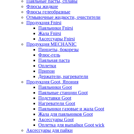
Паяльные пасты, сплавы
Флюсы жидкие
Флюсы гелеобразные
Отмывочные жидкости, очистители
Продукция Fnirsi
Паяльники Fnirsi
Жала Fnirsi
Аксессуары Fnirsi
Продукция MECHANIC
Пинцеты, бокорезы
Флюс-гель
Паяльная паста
Оплетки
Припои
Держатели, нагреватели
Продукция Goot, Япония
Паяльники Goot
Паяльные станции Goot
Подставки Goot
Нагреватели Goot
Паяльники газовые и жала Goot
Жала для паяльников Goot
Аксессуары Goot
Оплетка для выпайки Goot wick
Аксессуары для пайки