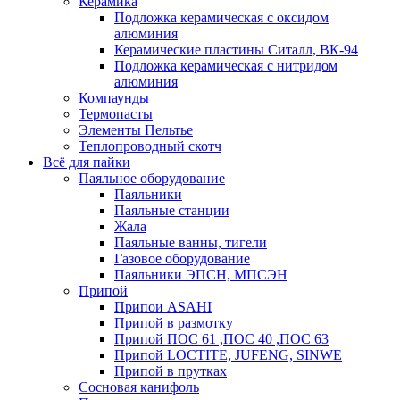
Керамика
Подложка керамическая с оксидом
алюминия
Керамические пластины Ситалл, ВК-94
Подложка керамическая с нитридом
алюминия
Компаунды
Термопасты
Элементы Пельтье
Теплопроводный скотч
Всё для пайки
Паяльное оборудование
Паяльники
Паяльные станции
Жала
Паяльные ванны, тигели
Газовое оборудование
Паяльники ЭПСН, МПСЭН
Припой
Припои ASAHI
Припой в размотку
Припой ПОС 61 ,ПОС 40 ,ПОС 63
Припой LOCTITE, JUFENG, SINWE
Припой в прутках
Сосновая канифоль