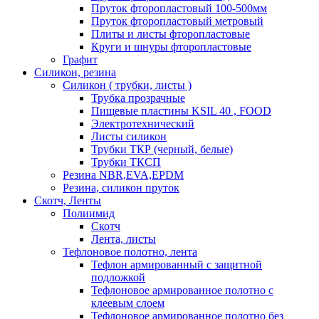
Пруток фторопластовый 100-500мм
Пруток фторопластовый метровый
Плиты и листы фторопластовые
Круги и шнуры фторопластовые
Графит
Силикон, резина
Силикон ( трубки, листы )
Трубка прозрачные
Пищевые пластины KSIL 40 , FOOD
Электротехнический
Листы силикон
Трубки ТКР (черный, белые)
Трубки ТКСП
Резина NBR,EVA,EPDM
Резина, силикон пруток
Скотч, Ленты
Полиимид
Скотч
Лента, листы
Тефлоновое полотно, лента
Тефлон армированный с защитной
подложкой
Тефлоновое армированное полотно с
клеевым слоем
Тефлоновое армированное полотно без