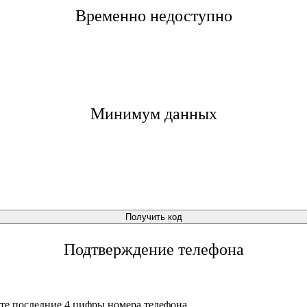
Временно недоступно
Минимум данных
Получить код
Подтверждение телефона
те последние 4 цифры номера телефона.