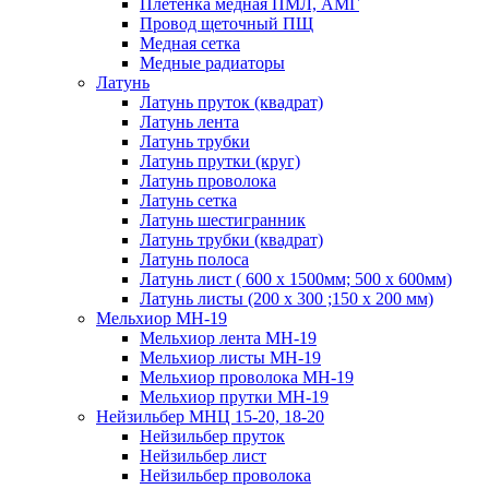
Плетенка медная ПМЛ, АМГ
Провод щеточный ПЩ
Медная сетка
Медные радиаторы
Латунь
Латунь пруток (квадрат)
Латунь лента
Латунь трубки
Латунь прутки (круг)
Латунь проволока
Латунь сетка
Латунь шестигранник
Латунь трубки (квадрат)
Латунь полоса
Латунь лист ( 600 х 1500мм; 500 х 600мм)
Латунь листы (200 х 300 ;150 х 200 мм)
Мельхиор МН-19
Мельхиор лента МН-19
Мельхиор листы МН-19
Мельхиор проволока МН-19
Мельхиор прутки МН-19
Нейзильбер МНЦ 15-20, 18-20
Нейзильбер пруток
Нейзильбер лист
Нейзильбер проволока