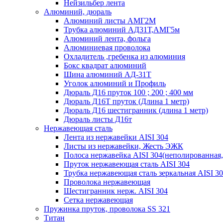
Нейзильбер лента
Алюминий, дюраль
Алюминий листы АМГ2М
Трубка алюминий АД31Т,АМГ5м
Алюминий лента, фольга
Алюминиевая проволока
Охладитель ,гребенка из алюминия
Бокс квадрат алюминий
Шина алюминий АД-31Т
Уголок алюминий и Профиль
Дюраль Д16 пруток 100 ; 200 ; 400 мм
Дюраль Д16Т пруток (Длина 1 метр)
Дюраль Д16 шестигранник (длина 1 метр)
Дюраль листы Д16т
Нержавеющая сталь
Лента из нержавейки AISI 304
Листы из нержавейки, Жесть ЭЖК
Полоса нержавейка АISI 304(неполированная,
Пруток нержавеющая сталь AISI 304
Трубка нержавеющая сталь зеркальная AISI 3
Проволока нержавеющая
Шестигранник нерж. AISI 304
Сетка нержавеющая
Пружинка пруток, проволока SS 321
Титан