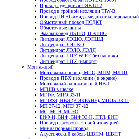
Провод лудящийся ПЭВТЛ-2
Провод в тройной изоляции TIW-B
Провод ПНЭТ-имид - медно никелированный
Обмоточный провод ПСДКТ
Обмоточные шины
Эмальпровод ПЭШО, ПЭЛШО
Литцендрат ЛЭШО, ЛЭПШД
Литцендрат ЛЭПКО
Литцендрат ЛЭЛО, ЛЭЛД
Литцендрат LITZ WIRE без навивки
Литцендрат LITZ (импорт)
Монтажный
Монтажный провод МПО, МПМ, МЛТП
Провод в ПВХ изоляции ( в экране)
Монтажный одножильный HB-1
МГШВ в шелке
МГТФ, МПО 33-11
МГТФЭ, НВЭ (В ЭКРАНЕ), МПОЭ 33-11
МП 37-12, МПЭ 37 -12
МС, МСЭ, МСЭО
БИФ-Н, БИФ, БИФЭЗ-Н, ПТЛ, БИН
Провод с фторопластовой изоляцией
Миниатюрный провод
Акустический кабель ШВПМ, ШВПТ