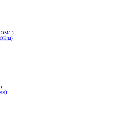
ОМ(т)
ОК(м)
)
0мм)