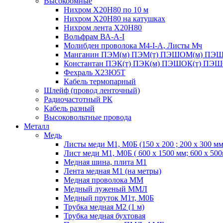
Высокоомные
Нихром Х20Н80 по 10 м
Нихром Х20Н80 на катушках
Нихром лента Х20Н80
Вольфрам ВА-А-I
Молибден проволока М4-I-А, Листы Мч
Манганин ПЭМ(м) ПЭМ(т) ПЭШОМ(м) ПЭШ
Константан ПЭК(т) ПЭК(м) ПЭШОК(т) ПЭШ
Фехраль Х23Ю5Т
Кабель термопарный
Шлейф (провод ленточный)
Радиочастотный РК
Кабель разный
Высоковольтные провода
Металл
Медь
Листы меди М1, М0Б (150 х 200 ; 200 х 300 мм
Лист меди М1, М0Б ( 600 х 1500 мм; 600 х 50
Медная шина, плита М1
Лента медная М1 (на метры)
Медная проволока ММ
Медный луженый ММЛ
Медный пруток М1т, М0Б
Трубка медная М2 (1 м)
Трубка медная бухтовая