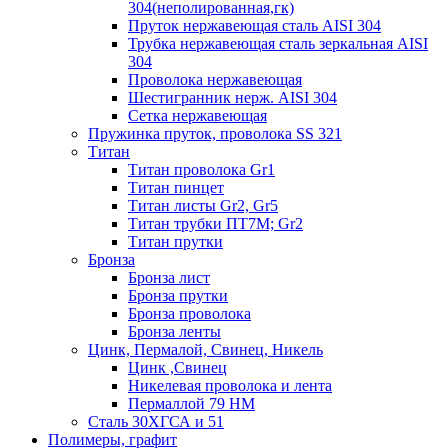
304(неполированная,гк)
Пруток нержавеющая сталь AISI 304
Трубка нержавеющая сталь зеркальная AISI
304
Проволока нержавеющая
Шестигранник нерж. AISI 304
Сетка нержавеющая
Пружинка пруток, проволока SS 321
Титан
Титан проволока Gr1
Титан пинцет
Титан листы Gr2, Gr5
Титан трубки ПТ7М; Gr2
Титан прутки
Бронза
Бронза лист
Бронза прутки
Бронза проволока
Бронза ленты
Цинк, Пермалой, Свинец, Никель
Цинк ,Свинец
Никелевая проволока и лента
Пермаллой 79 НМ
Сталь 30ХГСА и 51
Полимеры, графит