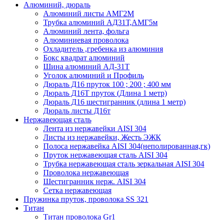
Алюминий, дюраль
Алюминий листы АМГ2М
Трубка алюминий АД31Т,АМГ5м
Алюминий лента, фольга
Алюминиевая проволока
Охладитель ,гребенка из алюминия
Бокс квадрат алюминий
Шина алюминий АД-31Т
Уголок алюминий и Профиль
Дюраль Д16 пруток 100 ; 200 ; 400 мм
Дюраль Д16Т пруток (Длина 1 метр)
Дюраль Д16 шестигранник (длина 1 метр)
Дюраль листы Д16т
Нержавеющая сталь
Лента из нержавейки AISI 304
Листы из нержавейки, Жесть ЭЖК
Полоса нержавейка АISI 304(неполированная,гк)
Пруток нержавеющая сталь AISI 304
Трубка нержавеющая сталь зеркальная AISI 304
Проволока нержавеющая
Шестигранник нерж. AISI 304
Сетка нержавеющая
Пружинка пруток, проволока SS 321
Титан
Титан проволока Gr1