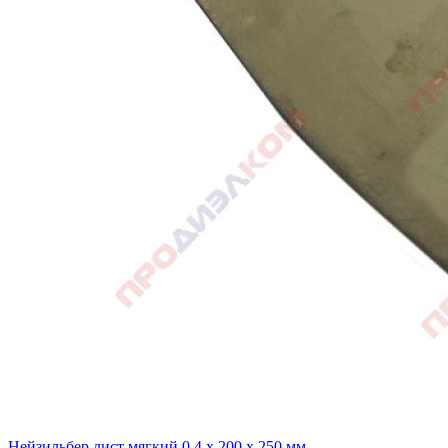
Нейзильбер лист мягкий 0,4 х 200 х 250 мм