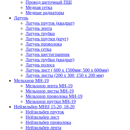
Провод щеточный ПЩ
Медная сетка
Медные радиаторы
Латунь
Латунь пруток (квадрат)
Латунь лента
Латунь трубки
Латунь прутки (круг)
Латунь проволока
Латунь сетка
Латунь шестигранник
Латунь трубки (квадрат)
Латунь полоса
Латунь лист ( 600 х 1500мм; 500 х 600мм)
Латунь листы (200 х 300 ;150 х 200 мм)
Мельхиор МН-19
Мельхиор лента МН-19
Мельхиор листы МН-19
Мельхиор проволока МН-19
Мельхиор прутки МН-19
Нейзильбер МНЦ 15-20, 18-20
Нейзильбер пруток
Нейзильбер лист
Нейзильбер проволока
Нейзильбер лента