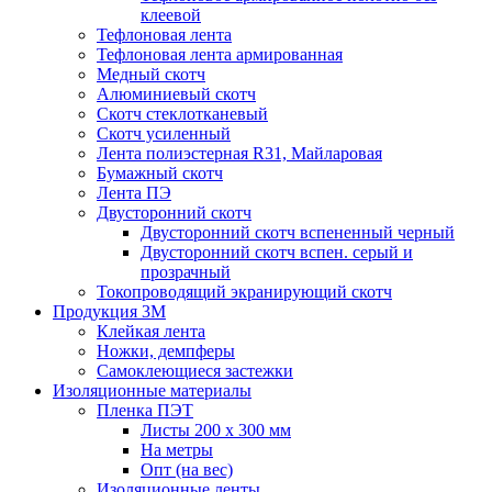
клеевой
Тефлоновая лента
Тефлоновая лента армированная
Медный скотч
Алюминиевый скотч
Скотч стеклотканевый
Скотч усиленный
Лента полиэстерная R31, Майларовая
Бумажный скотч
Лента ПЭ
Двусторонний скотч
Двусторонний скотч вспененный черный
Двусторонний скотч вспен. серый и
прозрачный
Токопроводящий экранирующий скотч
Продукция 3M
Клейкая лента
Ножки, демпферы
Самоклеющиеся застежки
Изоляционные материалы
Пленка ПЭТ
Листы 200 х 300 мм
На метры
Опт (на вес)
Изоляционные ленты