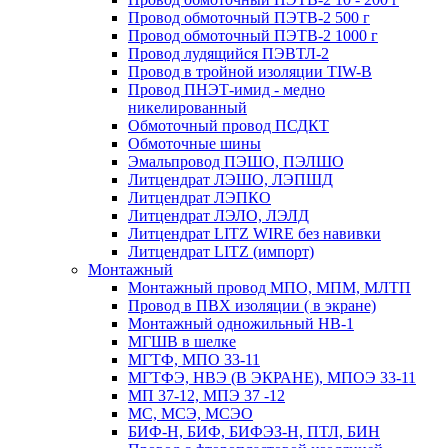
Провод обмоточный ПЭТВ-2 500 г
Провод обмоточный ПЭТВ-2 1000 г
Провод лудящийся ПЭВТЛ-2
Провод в тройной изоляции TIW-B
Провод ПНЭТ-имид - медно
никелированный
Обмоточный провод ПСДКТ
Обмоточные шины
Эмальпровод ПЭШО, ПЭЛШО
Литцендрат ЛЭШО, ЛЭПШД
Литцендрат ЛЭПКО
Литцендрат ЛЭЛО, ЛЭЛД
Литцендрат LITZ WIRE без навивки
Литцендрат LITZ (импорт)
Монтажный
Монтажный провод МПО, МПМ, МЛТП
Провод в ПВХ изоляции ( в экране)
Монтажный одножильный HB-1
МГШВ в шелке
МГТФ, МПО 33-11
МГТФЭ, НВЭ (В ЭКРАНЕ), МПОЭ 33-11
МП 37-12, МПЭ 37 -12
МС, МСЭ, МСЭО
БИФ-Н, БИФ, БИФЭЗ-Н, ПТЛ, БИН