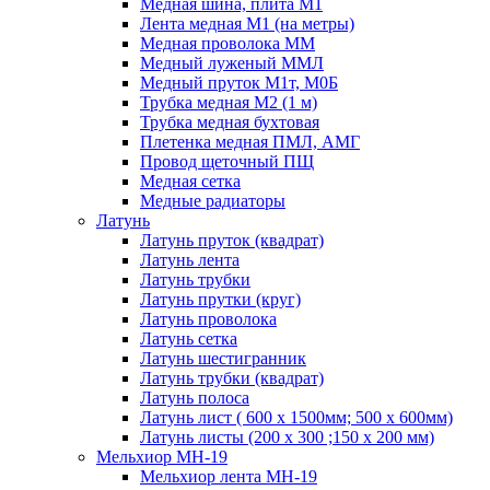
Медная шина, плита М1
Лента медная М1 (на метры)
Медная проволока ММ
Медный луженый ММЛ
Медный пруток М1т, М0Б
Трубка медная М2 (1 м)
Трубка медная бухтовая
Плетенка медная ПМЛ, АМГ
Провод щеточный ПЩ
Медная сетка
Медные радиаторы
Латунь
Латунь пруток (квадрат)
Латунь лента
Латунь трубки
Латунь прутки (круг)
Латунь проволока
Латунь сетка
Латунь шестигранник
Латунь трубки (квадрат)
Латунь полоса
Латунь лист ( 600 х 1500мм; 500 х 600мм)
Латунь листы (200 х 300 ;150 х 200 мм)
Мельхиор МН-19
Мельхиор лента МН-19