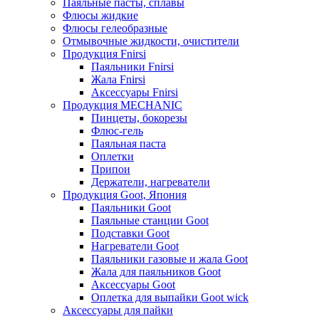
Паяльные пасты, сплавы
Флюсы жидкие
Флюсы гелеобразные
Отмывочные жидкости, очистители
Продукция Fnirsi
Паяльники Fnirsi
Жала Fnirsi
Аксессуары Fnirsi
Продукция MECHANIC
Пинцеты, бокорезы
Флюс-гель
Паяльная паста
Оплетки
Припои
Держатели, нагреватели
Продукция Goot, Япония
Паяльники Goot
Паяльные станции Goot
Подставки Goot
Нагреватели Goot
Паяльники газовые и жала Goot
Жала для паяльников Goot
Аксессуары Goot
Оплетка для выпайки Goot wick
Аксессуары для пайки