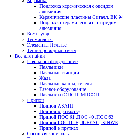
Керамика
Подложка керамическая с оксидом
алюминия
Керамические пластины Ситалл, ВК-94
Подложка керамическая с нитридом
алюминия
Компаунды
Термопасты
Элементы Пельтье
Теплопроводный скотч
Всё для пайки
Паяльное оборудование
Паяльники
Паяльные станции
Жала
Паяльные ванны, тигели
Газовое оборудование
Паяльники ЭПСН, МПСЭН
Припой
Припои ASAHI
Припой в размотку
Припой ПОС 61 ,ПОС 40 ,ПОС 63
Припой LOCTITE, JUFENG, SINWE
Припой в прутках
Сосновая канифоль