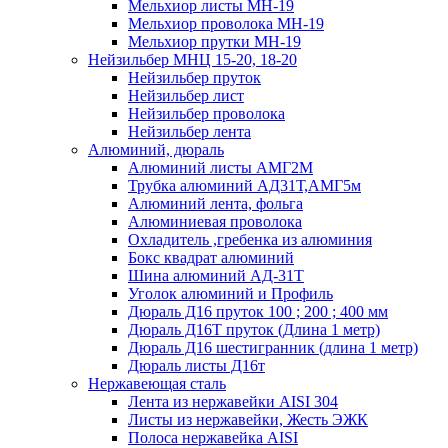
Мельхиор листы МН-19
Мельхиор проволока МН-19
Мельхиор прутки МН-19
Нейзильбер МНЦ 15-20, 18-20
Нейзильбер пруток
Нейзильбер лист
Нейзильбер проволока
Нейзильбер лента
Алюминий, дюраль
Алюминий листы АМГ2М
Трубка алюминий АД31Т,АМГ5м
Алюминий лента, фольга
Алюминиевая проволока
Охладитель ,гребенка из алюминия
Бокс квадрат алюминий
Шина алюминий АД-31Т
Уголок алюминий и Профиль
Дюраль Д16 пруток 100 ; 200 ; 400 мм
Дюраль Д16Т пруток (Длина 1 метр)
Дюраль Д16 шестигранник (длина 1 метр)
Дюраль листы Д16т
Нержавеющая сталь
Лента из нержавейки AISI 304
Листы из нержавейки, Жесть ЭЖК
Полоса нержавейка АISI