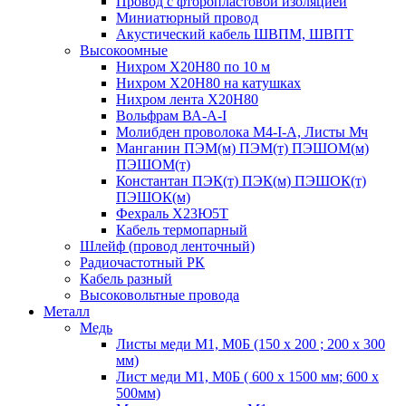
Провод с фторопластовой изоляцией
Миниатюрный провод
Акустический кабель ШВПМ, ШВПТ
Высокоомные
Нихром Х20Н80 по 10 м
Нихром Х20Н80 на катушках
Нихром лента Х20Н80
Вольфрам ВА-А-I
Молибден проволока М4-I-А, Листы Мч
Манганин ПЭМ(м) ПЭМ(т) ПЭШОМ(м)
ПЭШОМ(т)
Константан ПЭК(т) ПЭК(м) ПЭШОК(т)
ПЭШОК(м)
Фехраль Х23Ю5Т
Кабель термопарный
Шлейф (провод ленточный)
Радиочастотный РК
Кабель разный
Высоковольтные провода
Металл
Медь
Листы меди М1, М0Б (150 х 200 ; 200 х 300
мм)
Лист меди М1, М0Б ( 600 х 1500 мм; 600 х
500мм)