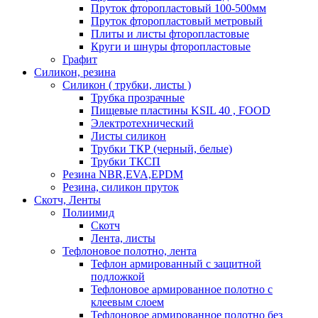
Пруток фторопластовый 100-500мм
Пруток фторопластовый метровый
Плиты и листы фторопластовые
Круги и шнуры фторопластовые
Графит
Силикон, резина
Силикон ( трубки, листы )
Трубка прозрачные
Пищевые пластины KSIL 40 , FOOD
Электротехнический
Листы силикон
Трубки ТКР (черный, белые)
Трубки ТКСП
Резина NBR,EVA,EPDM
Резина, силикон пруток
Скотч, Ленты
Полиимид
Скотч
Лента, листы
Тефлоновое полотно, лента
Тефлон армированный с защитной
подложкой
Тефлоновое армированное полотно с
клеевым слоем
Тефлоновое армированное полотно без