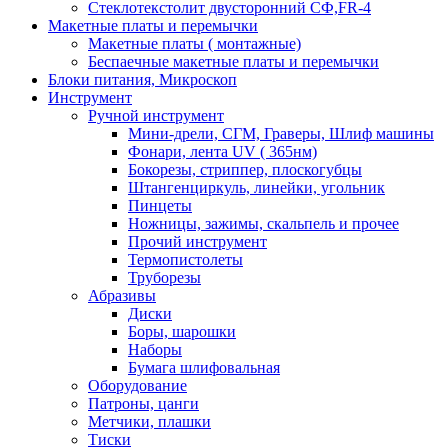
Стеклотекстолит двусторонний СФ,FR-4
Макетные платы и перемычки
Макетные платы ( монтажные)
Беспаечные макетные платы и перемычки
Блоки питания, Микроскоп
Инструмент
Ручной инструмент
Мини-дрели, СГМ, Граверы, Шлиф машины
Фонари, лента UV ( 365нм)
Бокорезы, cтриппер, плоскогубцы
Штангенциркуль, линейки, угольник
Пинцеты
Ножницы, зажимы, скальпель и прочее
Прочий инструмент
Термопистолеты
Труборезы
Абразивы
Диски
Боры, шарошки
Наборы
Бумага шлифовальная
Оборудование
Патроны, цанги
Метчики, плашки
Тиски