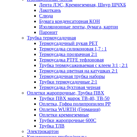
Лента ЛЭС, Кремнеземная, Шнур ШЧХБ
Лакоткань
Слюда
Бумага конденсаторная КОН
Изоляционные ленты, бумага, картон
Паронит
Трубка термоусадочная
Термоусадочный рукав PET
Термоусадка силиконовая 1,7 : 1
Термоусадка прозрачная 2:1
Термоусадка PTFE тефлоновая
Трубка термоусаживаемая с клеем 3:1 ; 2:1
Термоусадка цветная на катушках 2:1
Термоусадочная трубка наборы
Трубки термоусадочные 2:1
Термоусадка бухтовая черная
Оплетки жаропрочные, Трубка ПВХ
Трубки ПВХ марок ТВ-40, ТВ-50
Оплетка, Гофра полипропилен PP
Оплетка WURTH (Германия)
Оплетки кремнеземные
Трубки жаропрочные 600С
Трубка ТЛВ
Электрокартон
Керамические трубки/чехлы