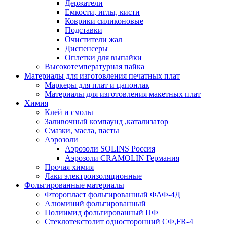
Держатели
Емкости, иглы, кисти
Коврики силиконовые
Подставки
Очистители жал
Диспенсеры
Оплетки для выпайки
Высокотемпературная пайка
Материалы для изготовления печатных плат
Маркеры для плат и цапонлак
Материалы для изготовления макетных плат
Химия
Клей и смолы
Заливочный компаунд ,катализатор
Смазки, масла, пасты
Аэрозоли
Аэрозоли SOLINS Россия
Аэрозоли CRAMOLIN Германия
Прочая химия
Лаки электроизоляционные
Фольгированные материалы
Фторопласт фольгированный ФАФ-4Д
Алюминий фольгированный
Полиимид фольгированный ПФ
Стеклотекстолит односторонний CФ,FR-4