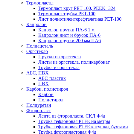
Термопласты
Термопласт круг PET-100, PEEK -324
Термопласт трубка PET-100
Лист полиэтилентерефталатная PET-100
Капролон
Капролон прутки ПА-6 1 м
Капролон лист и брусок ПА-6
Капролон прутки 200 мм ПА6
Полиацеталь
Оргстекло
Прутки из оргстекла
Листы из оргстекла, поликарбонат
Трубка из оргстекла
АБС, ПВХ
АБС-пластик
ПВХ
Карбон, полистирол
Карбон
Полистирол
Полиуретан
Фторопласт
Лента из фторопласта, СКЛ Ф4д
Трубка тефлоновая PTFE на метры
Трубка тефлоновая PTFE катушки, бухтами
Трубка фторопластовая Ф4д