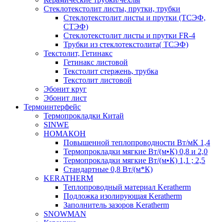
Cтеклотекстолит листы, прутки, трубки
Стеклотекстолит листы и прутки (ТСЭФ,
СТЭФ)
Стеклотекстолит листы и прутки FR-4
Трубки из стеклотекстолита( ТСЭФ)
Текстолит, Гетинакс
Гетинакс листовой
Текстолит стержень, трубка
Текстолит листовой
Эбонит круг
Эбонит лист
Термоинтерфейс
Термопрокладки Китай
SINWE
НОМАКОН
Повышенной теплопроводности Вт/мК 1,4
Термопрокладки мягкие Вт/(м•К) 0,8 и 2,0
Термопрокладки мягкие Вт/(м•К) 1,1 ; 2,5
Стандартные 0,8 Вт/(м*К)
KERATHERM
Теплопроводный материал Keratherm
Подложка изолирующая Keratherm
Заполнитель зазоров Keratherm
SNOWMAN