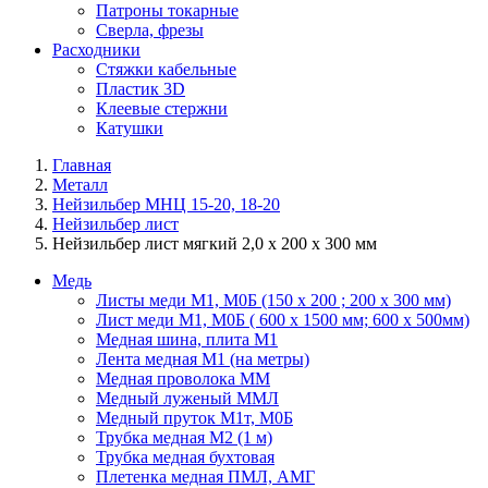
Патроны токарные
Сверла, фрезы
Расходники
Стяжки кабельные
Пластик 3D
Клеевые стержни
Катушки
Главная
Металл
Нейзильбер МНЦ 15-20, 18-20
Нейзильбер лист
Нейзильбер лист мягкий 2,0 х 200 х 300 мм
Медь
Листы меди М1, М0Б (150 х 200 ; 200 х 300 мм)
Лист меди М1, М0Б ( 600 х 1500 мм; 600 х 500мм)
Медная шина, плита М1
Лента медная М1 (на метры)
Медная проволока ММ
Медный луженый ММЛ
Медный пруток М1т, М0Б
Трубка медная М2 (1 м)
Трубка медная бухтовая
Плетенка медная ПМЛ, АМГ