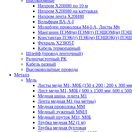
Высокоомные
Нихром Х20Н80 по 10 м
Нихром Х20Н80 на катушках
Нихром лента Х20Н80
Вольфрам ВА-А-I
Молибден проволока М4-I-А, Листы Мч
Манганин ПЭМ(м) ПЭМ(т) ПЭШОМ(м) ПЭШ
Константан ПЭК(т) ПЭК(м) ПЭШОК(т) ПЭШ
Фехраль Х23Ю5Т
Кабель термопарный
Шлейф (провод ленточный)
Радиочастотный РК
Кабель разный
Высоковольтные провода
Металл
Медь
Листы меди М1, М0Б (150 х 200 ; 200 х 300 мм
Лист меди М1, М0Б ( 600 х 1500 мм; 600 х 50
Медная шина, плита М1
Лента медная М1 (на метры)
Медная проволока ММ
Медный луженый ММЛ
Медный пруток М1т, М0Б
Трубка медная М2 (1 м)
Трубка медная бухтовая