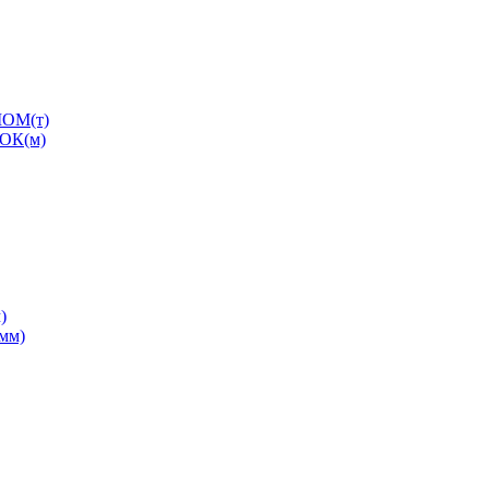
ОМ(т)
ОК(м)
)
0мм)