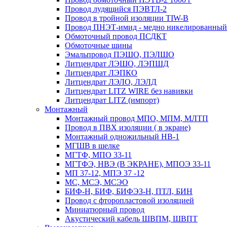
Провод лудящийся ПЭВТЛ-2
Провод в тройной изоляции TIW-B
Провод ПНЭТ-имид - медно никелированный
Обмоточный провод ПСДКТ
Обмоточные шины
Эмальпровод ПЭШО, ПЭЛШО
Литцендрат ЛЭШО, ЛЭПШД
Литцендрат ЛЭПКО
Литцендрат ЛЭЛО, ЛЭЛД
Литцендрат LITZ WIRE без навивки
Литцендрат LITZ (импорт)
Монтажный
Монтажный провод МПО, МПМ, МЛТП
Провод в ПВХ изоляции ( в экране)
Монтажный одножильный HB-1
МГШВ в шелке
МГТФ, МПО 33-11
МГТФЭ, НВЭ (В ЭКРАНЕ), МПОЭ 33-11
МП 37-12, МПЭ 37 -12
МС, МСЭ, МСЭО
БИФ-Н, БИФ, БИФЭЗ-Н, ПТЛ, БИН
Провод с фторопластовой изоляцией
Миниатюрный провод
Акустический кабель ШВПМ, ШВПТ