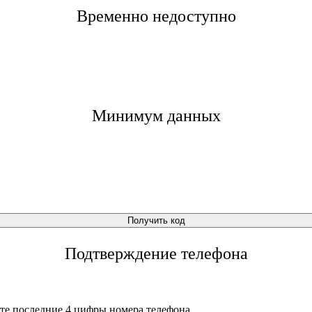
Временно недоступно
Минимум данных
Получить код
Подтверждение телефона
те последние 4 цифры номера телефона.