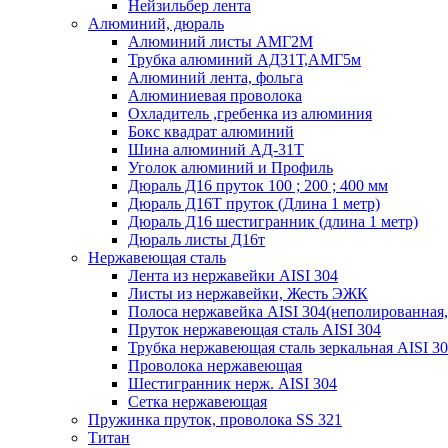
Нейзильбер лента
Алюминий, дюраль
Алюминий листы АМГ2М
Трубка алюминий АД31Т,АМГ5м
Алюминий лента, фольга
Алюминиевая проволока
Охладитель ,гребенка из алюминия
Бокс квадрат алюминий
Шина алюминий АД-31Т
Уголок алюминий и Профиль
Дюраль Д16 пруток 100 ; 200 ; 400 мм
Дюраль Д16Т пруток (Длина 1 метр)
Дюраль Д16 шестигранник (длина 1 метр)
Дюраль листы Д16т
Нержавеющая сталь
Лента из нержавейки AISI 304
Листы из нержавейки, Жесть ЭЖК
Полоса нержавейка АISI 304(неполированная,
Пруток нержавеющая сталь AISI 304
Трубка нержавеющая сталь зеркальная AISI 3
Проволока нержавеющая
Шестигранник нерж. AISI 304
Сетка нержавеющая
Пружинка пруток, проволока SS 321
Титан