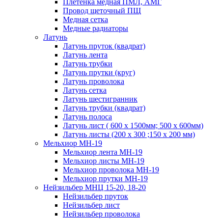
Плетенка медная ПМЛ, АМГ
Провод щеточный ПЩ
Медная сетка
Медные радиаторы
Латунь
Латунь пруток (квадрат)
Латунь лента
Латунь трубки
Латунь прутки (круг)
Латунь проволока
Латунь сетка
Латунь шестигранник
Латунь трубки (квадрат)
Латунь полоса
Латунь лист ( 600 х 1500мм; 500 х 600мм)
Латунь листы (200 х 300 ;150 х 200 мм)
Мельхиор МН-19
Мельхиор лента МН-19
Мельхиор листы МН-19
Мельхиор проволока МН-19
Мельхиор прутки МН-19
Нейзильбер МНЦ 15-20, 18-20
Нейзильбер пруток
Нейзильбер лист
Нейзильбер проволока