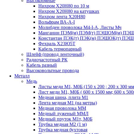
Высокоомные
Нихром Х20Н80 по 10 м
Нихром Х20Н80 на катушках
Нихром лента Х20Н80
Вольфрам ВА-А-I
Молибден проволока М4-I-А, Листы Мч
Манганин ПЭМ(м) ПЭМ(т) ПЭШОМ(м) ПЭШ
Константан ПЭК(т) ПЭК(м) ПЭШОК(т) ПЭШ
Фехраль Х23Ю5Т
Кабель термопарный
Шлейф (провод ленточный)
Радиочастотный РК
Кабель разный
Высоковольтные провода
Металл
Медь
Листы меди М1, М0Б (150 х 200 ; 200 х 300 мм
Лист меди М1, М0Б ( 600 х 1500 мм; 600 х 50
Медная шина, плита М1
Лента медная М1 (на метры)
Медная проволока ММ
Медный луженый ММЛ
Медный пруток М1т, М0Б
Трубка медная М2 (1 м)
Трубка медная бухтовая