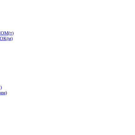
ОМ(т)
ОК(м)
)
0мм)