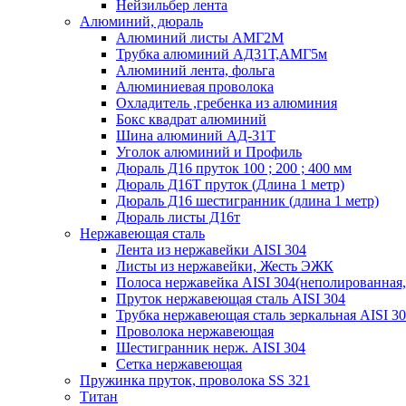
Нейзильбер лента
Алюминий, дюраль
Алюминий листы АМГ2М
Трубка алюминий АД31Т,АМГ5м
Алюминий лента, фольга
Алюминиевая проволока
Охладитель ,гребенка из алюминия
Бокс квадрат алюминий
Шина алюминий АД-31Т
Уголок алюминий и Профиль
Дюраль Д16 пруток 100 ; 200 ; 400 мм
Дюраль Д16Т пруток (Длина 1 метр)
Дюраль Д16 шестигранник (длина 1 метр)
Дюраль листы Д16т
Нержавеющая сталь
Лента из нержавейки AISI 304
Листы из нержавейки, Жесть ЭЖК
Полоса нержавейка АISI 304(неполированная,
Пруток нержавеющая сталь AISI 304
Трубка нержавеющая сталь зеркальная AISI 3
Проволока нержавеющая
Шестигранник нерж. AISI 304
Сетка нержавеющая
Пружинка пруток, проволока SS 321
Титан