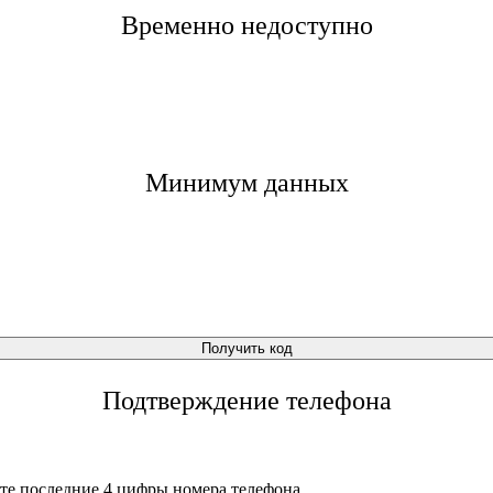
Временно недоступно
Минимум данных
Получить код
Подтверждение телефона
те последние 4 цифры номера телефона.