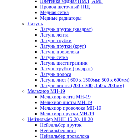
Плетенка медная ПМЛ, АМГ
Провод щеточный ПЩ
Медная сетка
Медные радиаторы
Латунь
Латунь пруток (квадрат)
Латунь лента
Латунь трубки
Латунь прутки (круг)
Латунь проволока
Латунь сетка
Латунь шестигранник
Латунь трубки (квадрат)
Латунь полоса
Латунь лист ( 600 х 1500мм; 500 х 600мм)
Латунь листы (200 х 300 ;150 х 200 мм)
Мельхиор МН-19
Мельхиор лента МН-19
Мельхиор листы МН-19
Мельхиор проволока МН-19
Мельхиор прутки МН-19
Нейзильбер МНЦ 15-20, 18-20
Нейзильбер пруток
Нейзильбер лист
Нейзильбер проволока