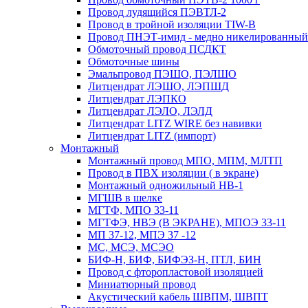
Провод лудящийся ПЭВТЛ-2
Провод в тройной изоляции TIW-B
Провод ПНЭТ-имид - медно никелированный
Обмоточный провод ПСДКТ
Обмоточные шины
Эмальпровод ПЭШО, ПЭЛШО
Литцендрат ЛЭШО, ЛЭПШД
Литцендрат ЛЭПКО
Литцендрат ЛЭЛО, ЛЭЛД
Литцендрат LITZ WIRE без навивки
Литцендрат LITZ (импорт)
Монтажный
Монтажный провод МПО, МПМ, МЛТП
Провод в ПВХ изоляции ( в экране)
Монтажный одножильный HB-1
МГШВ в шелке
МГТФ, МПО 33-11
МГТФЭ, НВЭ (В ЭКРАНЕ), МПОЭ 33-11
МП 37-12, МПЭ 37 -12
МС, МСЭ, МСЭО
БИФ-Н, БИФ, БИФЭЗ-Н, ПТЛ, БИН
Провод с фторопластовой изоляцией
Миниатюрный провод
Акустический кабель ШВПМ, ШВПТ