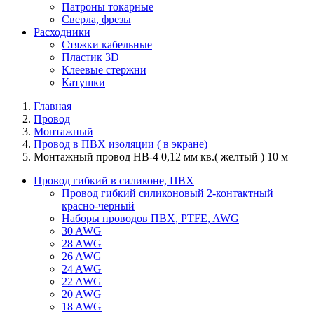
Патроны токарные
Сверла, фрезы
Расходники
Стяжки кабельные
Пластик 3D
Клеевые стержни
Катушки
Главная
Провод
Монтажный
Провод в ПВХ изоляции ( в экране)
Монтажный провод НВ-4 0,12 мм кв.( желтый ) 10 м
Провод гибкий в силиконе, ПВХ
Провод гибкий силиконовый 2-контактный
красно-черный
Наборы проводов ПВХ, PTFE, AWG
30 AWG
28 AWG
26 AWG
24 AWG
22 AWG
20 AWG
18 AWG