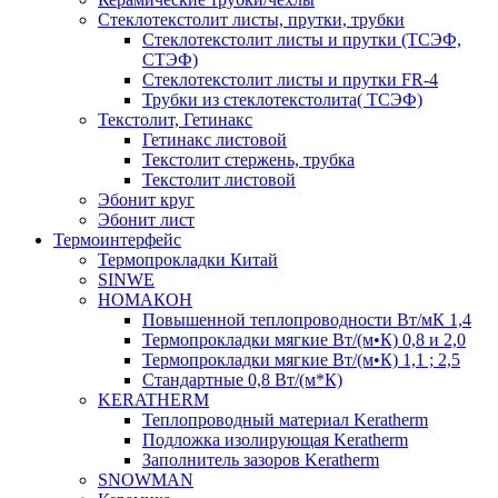
Cтеклотекстолит листы, прутки, трубки
Стеклотекстолит листы и прутки (ТСЭФ,
СТЭФ)
Стеклотекстолит листы и прутки FR-4
Трубки из стеклотекстолита( ТСЭФ)
Текстолит, Гетинакс
Гетинакс листовой
Текстолит стержень, трубка
Текстолит листовой
Эбонит круг
Эбонит лист
Термоинтерфейс
Термопрокладки Китай
SINWE
НОМАКОН
Повышенной теплопроводности Вт/мК 1,4
Термопрокладки мягкие Вт/(м•К) 0,8 и 2,0
Термопрокладки мягкие Вт/(м•К) 1,1 ; 2,5
Стандартные 0,8 Вт/(м*К)
KERATHERM
Теплопроводный материал Keratherm
Подложка изолирующая Keratherm
Заполнитель зазоров Keratherm
SNOWMAN