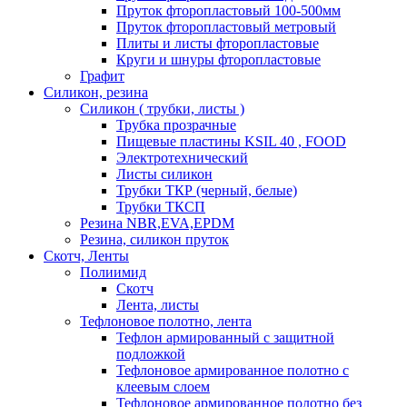
Пруток фторопластовый 100-500мм
Пруток фторопластовый метровый
Плиты и листы фторопластовые
Круги и шнуры фторопластовые
Графит
Силикон, резина
Силикон ( трубки, листы )
Трубка прозрачные
Пищевые пластины KSIL 40 , FOOD
Электротехнический
Листы силикон
Трубки ТКР (черный, белые)
Трубки ТКСП
Резина NBR,EVA,EPDM
Резина, силикон пруток
Скотч, Ленты
Полиимид
Скотч
Лента, листы
Тефлоновое полотно, лента
Тефлон армированный с защитной
подложкой
Тефлоновое армированное полотно с
клеевым слоем
Тефлоновое армированное полотно без