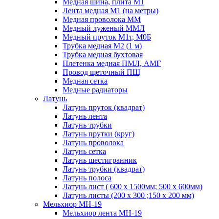
Медная шина, плита М1
Лента медная М1 (на метры)
Медная проволока ММ
Медный луженый ММЛ
Медный пруток М1т, М0Б
Трубка медная М2 (1 м)
Трубка медная бухтовая
Плетенка медная ПМЛ, АМГ
Провод щеточный ПЩ
Медная сетка
Медные радиаторы
Латунь
Латунь пруток (квадрат)
Латунь лента
Латунь трубки
Латунь прутки (круг)
Латунь проволока
Латунь сетка
Латунь шестигранник
Латунь трубки (квадрат)
Латунь полоса
Латунь лист ( 600 х 1500мм; 500 х 600мм)
Латунь листы (200 х 300 ;150 х 200 мм)
Мельхиор МН-19
Мельхиор лента МН-19