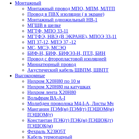
Монтажный
Монтажный провод МПО, МПМ, МЛТП
Провод в ПВХ изоляции ( в экране)
Монтажный одножильный HB-1
МГШВ в шелке
МГТФ, МПО 33-11
МГТФЭ, НВЭ (В ЭКРАНЕ), МПОЭ 33-11
МП 37-12, МПЭ 37 -12
МС, МСЭ, МСЭО
БИФ-Н, БИФ, БИФЭЗ-Н, ПТЛ, БИН
Провод с фторопластовой изоляцией
Миниатюрный провод
Акустический кабель ШВПМ, ШВПТ
Высокоомные
Нихром Х20Н80 по 10 м
Нихром Х20Н80 на катушках
Нихром лента Х20Н80
Вольфрам ВА-А-I
Молибден проволока М4-I-А, Листы Мч
Манганин ПЭМ(м) ПЭМ(т) ПЭШОМ(м)
ПЭШОМ(т)
Константан ПЭК(т) ПЭК(м) ПЭШОК(т)
ПЭШОК(м)
Фехраль Х23Ю5Т
Кабель термопарный