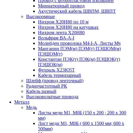
Провод с фторопластовой изоляцией
Миниатюрный провод
Акустический кабель ШВПМ, ШВПТ
Высокоомные
Нихром Х20Н80 по 10 м
Нихром Х20Н80 на катушках
Нихром лента Х20Н80
Вольфрам ВА-А-I
Молибден проволока М4-I-А, Листы Мч
Манганин ПЭМ(м) ПЭМ(т) ПЭШОМ(м)
ПЭШОМ(т)
Константан ПЭК(т) ПЭК(м) ПЭШОК(т)
ПЭШОК(м)
Фехраль Х23Ю5Т
Кабель термопарный
Шлейф (провод ленточный)
Радиочастотный РК
Кабель разный
Высоковольтные провода
Металл
Медь
Листы меди М1, М0Б (150 х 200 ; 200 х 300
мм)
Лист меди М1, М0Б ( 600 х 1500 мм; 600 х
500мм)