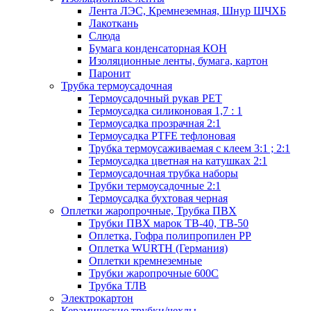
Лента ЛЭС, Кремнеземная, Шнур ШЧХБ
Лакоткань
Слюда
Бумага конденсаторная КОН
Изоляционные ленты, бумага, картон
Паронит
Трубка термоусадочная
Термоусадочный рукав PET
Термоусадка силиконовая 1,7 : 1
Термоусадка прозрачная 2:1
Термоусадка PTFE тефлоновая
Трубка термоусаживаемая с клеем 3:1 ; 2:1
Термоусадка цветная на катушках 2:1
Термоусадочная трубка наборы
Трубки термоусадочные 2:1
Термоусадка бухтовая черная
Оплетки жаропрочные, Трубка ПВХ
Трубки ПВХ марок ТВ-40, ТВ-50
Оплетка, Гофра полипропилен PP
Оплетка WURTH (Германия)
Оплетки кремнеземные
Трубки жаропрочные 600С
Трубка ТЛВ
Электрокартон
Керамические трубки/чехлы