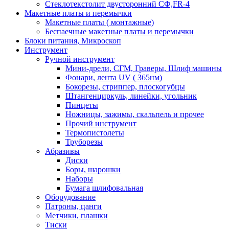
Стеклотекстолит двусторонний СФ,FR-4
Макетные платы и перемычки
Макетные платы ( монтажные)
Беспаечные макетные платы и перемычки
Блоки питания, Микроскоп
Инструмент
Ручной инструмент
Мини-дрели, СГМ, Граверы, Шлиф машины
Фонари, лента UV ( 365нм)
Бокорезы, cтриппер, плоскогубцы
Штангенциркуль, линейки, угольник
Пинцеты
Ножницы, зажимы, скальпель и прочее
Прочий инструмент
Термопистолеты
Труборезы
Абразивы
Диски
Боры, шарошки
Наборы
Бумага шлифовальная
Оборудование
Патроны, цанги
Метчики, плашки
Тиски