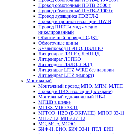
Провод обмоточный ПЭТВ-2 500 г
Провод обмоточный ПЭТВ-2 1000 г
Провод лудящийся ПЭВТЛ-2
Провод в тройной изоляции TIW-B
Провод ПНЭТ-имид - медно
никелированный
Обмоточный провод ПСДКТ
Обмоточные шины
Эмальпровод ПЭШО, ПЭЛШО
Литцендрат ЛЭШО, ЛЭПШД
Литцендрат ЛЭПКО
Литцендрат ЛЭЛО, ЛЭЛД
Литцендрат LITZ WIRE без навивки
Литцендрат LITZ (импорт)
Монтажный
Монтажный провод МПО, МПМ, МЛТП
Провод в ПВХ изоляции ( в экране)
Монтажный одножильный HB-1
МГШВ в шелке
МГТФ, МПО 33-11
МГТФЭ, НВЭ (В ЭКРАНЕ), МПОЭ 33-11
МП 37-12, МПЭ 37 -12
МС, МСЭ, МСЭО
БИФ-Н, БИФ, БИФЭЗ-Н, ПТЛ, БИН