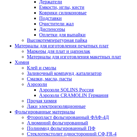
Держатели
Емкости, иглы, кисти
Коврики силиконовые
Подставки
Очистители жал
Диспенсеры
Оплетки для выпайки
Высокотемпературная пайка
Материалы для изготовления печатных плат
Маркеры для плат и цапонлак
Материалы для изготовления макетных плат
Химия
Клей и смолы
Заливочный компаунд ,катализатор
Смазки, масла, пасты
Аэрозоли
Аэрозоли SOLINS Россия
Аэрозоли CRAMOLIN Германия
Прочая химия
Лаки электроизоляционные
Фольгированные материалы
Фторопласт фольгированный ФАФ-4Д
Алюминий фольгированный
Полиимид фольгированный ПФ
Стеклотекстолит односторонний CФ,FR-4