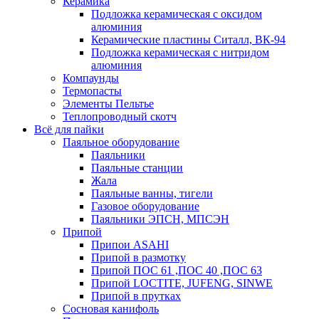
Керамика
Подложка керамическая с оксидом
алюминия
Керамические пластины Ситалл, ВК-94
Подложка керамическая с нитридом
алюминия
Компаунды
Термопасты
Элементы Пельтье
Теплопроводный скотч
Всё для пайки
Паяльное оборудование
Паяльники
Паяльные станции
Жала
Паяльные ванны, тигели
Газовое оборудование
Паяльники ЭПСН, МПСЭН
Припой
Припои ASAHI
Припой в размотку
Припой ПОС 61 ,ПОС 40 ,ПОС 63
Припой LOCTITE, JUFENG, SINWE
Припой в прутках
Сосновая канифоль