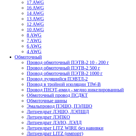
17 AWG
16 AWG
14 AWG
13 AWG
12 AWG
10 AWG
8 AWG
7 AWG
6 AWG
4 AWG
Обмоточный
Провод обмоточный ПЭТВ-2 10 - 200 г
Провод обмоточный ПЭТВ-2 500 г
Провод обмоточный ПЭТВ-2 1000 г
Провод лудящийся ПЭВТЛ-2
Провод в тройной изоляции TIW-B
Провод ПНЭТ-имид - медно никелированный
Обмоточный провод ПСДКТ
Обмоточные шины
Эмальпровод ПЭШО, ПЭЛШО
Литцендрат ЛЭШО, ЛЭПШД
Литцендрат ЛЭПКО
Литцендрат ЛЭЛО, ЛЭЛД
Литцендрат LITZ WIRE без навивки
Литцендрат LITZ (импорт)