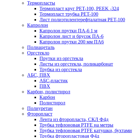
Термопласты
Термопласт круг PET-100, PEEK -324
Термопласт трубка PET-100
Лист полиэтилентерефталатная PET-100
Капролон
Капролон прутки ПА-6 1 м
Капролон лист и брусок ПА-6
Капролон прутки 200 мм ПА6
Полиацеталь
Оргстекло
Прутки из оргстекла
Листы из оргстекла, поликарбонат
Трубка из оргстекла
АБС, ПВХ
АБС-пластик
ПВХ
Карбон, полистирол
Карбон
Полистирол
Полиуретан
Фторопласт
Лента из фторопласта, СКЛ Ф4д
Трубка тефлоновая PTFE на метры
Трубка тефлоновая PTFE катушки, бухтами
Трубка фторопластовая Ф4д