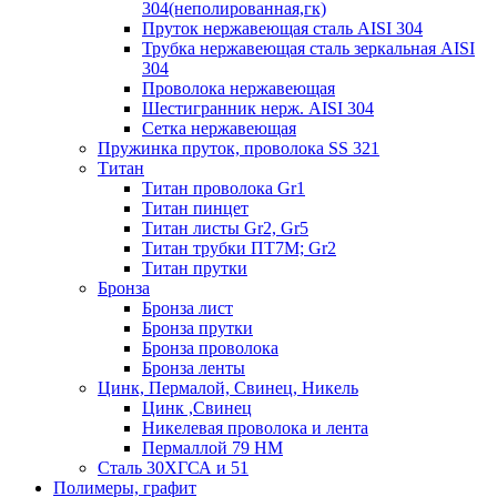
304(неполированная,гк)
Пруток нержавеющая сталь AISI 304
Трубка нержавеющая сталь зеркальная AISI
304
Проволока нержавеющая
Шестигранник нерж. AISI 304
Сетка нержавеющая
Пружинка пруток, проволока SS 321
Титан
Титан проволока Gr1
Титан пинцет
Титан листы Gr2, Gr5
Титан трубки ПТ7М; Gr2
Титан прутки
Бронза
Бронза лист
Бронза прутки
Бронза проволока
Бронза ленты
Цинк, Пермалой, Свинец, Никель
Цинк ,Свинец
Никелевая проволока и лента
Пермаллой 79 НМ
Сталь 30ХГСА и 51
Полимеры, графит