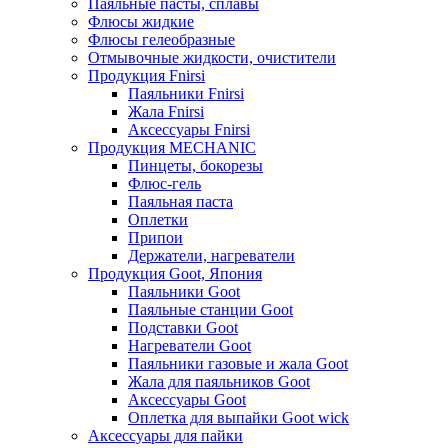
Паяльные пасты, сплавы
Флюсы жидкие
Флюсы гелеобразные
Отмывочные жидкости, очистители
Продукция Fnirsi
Паяльники Fnirsi
Жала Fnirsi
Аксессуары Fnirsi
Продукция MECHANIC
Пинцеты, бокорезы
Флюс-гель
Паяльная паста
Оплетки
Припои
Держатели, нагреватели
Продукция Goot, Япония
Паяльники Goot
Паяльные станции Goot
Подставки Goot
Нагреватели Goot
Паяльники газовые и жала Goot
Жала для паяльников Goot
Аксессуары Goot
Оплетка для выпайки Goot wick
Аксессуары для пайки