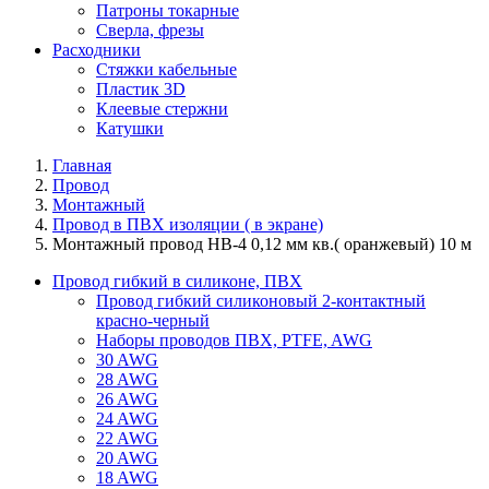
Патроны токарные
Сверла, фрезы
Расходники
Стяжки кабельные
Пластик 3D
Клеевые стержни
Катушки
Главная
Провод
Монтажный
Провод в ПВХ изоляции ( в экране)
Монтажный провод НВ-4 0,12 мм кв.( оранжевый) 10 м
Провод гибкий в силиконе, ПВХ
Провод гибкий силиконовый 2-контактный
красно-черный
Наборы проводов ПВХ, PTFE, AWG
30 AWG
28 AWG
26 AWG
24 AWG
22 AWG
20 AWG
18 AWG