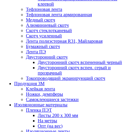
клеевой
Тефлоновая лента
Тефлоновая лента армированная
Медный скотч
Алюминиевый скотч
Скотч стеклотканевый
Скотч усиленный
Лента полиэстерная R31, Майларовая
Бумажный скотч
Лента ПЭ
Двусторонний скотч
Двусторонний скотч вспененный черный
Двусторонний скотч вспен. серый и
прозрачный
Токопроводящий экранирующий скотч
Продукция 3M
Клейкая лента
Ножки, демпферы
Самоклеющиеся застежки
Изоляционные материалы
Пленка ПЭТ
Листы 200 х 300 мм
На метры
Опт (на вес)
Изоляционные ленты