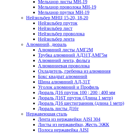
Мельхиор листы МН-19
Мельхиор проволока МН-19
Мельхиор прутки МН-19
Нейзильбер МНЦ 15-20, 18-20
Нейзильбер пруток
Нейзильбер лист
Нейзильбер проволока
Нейзильбер лента
Алюминий, дюраль
Алюминий листы АМГ2М
Трубка алюминий АД31Т,АМГ5м
Алюминий лента, фольга
Алюминиевая проволока
Охладитель, гребенка из алюминия
Бокс квадрат алюминий
Шина алюминий АД-31Т
Уголок алюминий и Профиль
Дюраль Д16 пруток 100 ; 200 ; 400 мм
Дюраль Д16Т пруток (Длина 1 метр)
Дюраль Д16 шестигранник (длина 1 метр)
Дюраль листы Д16т
Нержавеющая сталь
Лента из нержавейки AISI 304
Листы из нержавейки, Жесть ЭЖК
Полоса нержавейка АISI