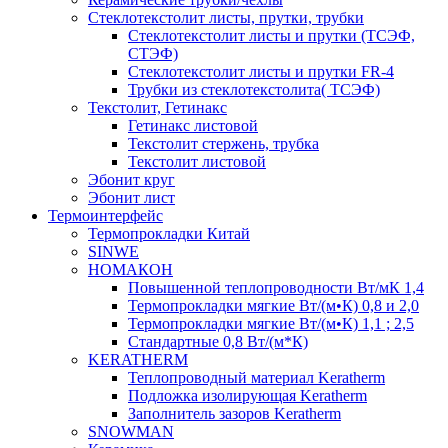
Cтеклотекстолит листы, прутки, трубки
Стеклотекстолит листы и прутки (ТСЭФ,
СТЭФ)
Стеклотекстолит листы и прутки FR-4
Трубки из стеклотекстолита( ТСЭФ)
Текстолит, Гетинакс
Гетинакс листовой
Текстолит стержень, трубка
Текстолит листовой
Эбонит круг
Эбонит лист
Термоинтерфейс
Термопрокладки Китай
SINWE
НОМАКОН
Повышенной теплопроводности Вт/мК 1,4
Термопрокладки мягкие Вт/(м•К) 0,8 и 2,0
Термопрокладки мягкие Вт/(м•К) 1,1 ; 2,5
Стандартные 0,8 Вт/(м*К)
KERATHERM
Теплопроводный материал Keratherm
Подложка изолирующая Keratherm
Заполнитель зазоров Keratherm
SNOWMAN