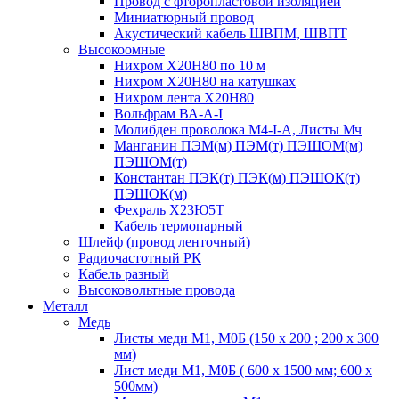
Провод с фторопластовой изоляцией
Миниатюрный провод
Акустический кабель ШВПМ, ШВПТ
Высокоомные
Нихром Х20Н80 по 10 м
Нихром Х20Н80 на катушках
Нихром лента Х20Н80
Вольфрам ВА-А-I
Молибден проволока М4-I-А, Листы Мч
Манганин ПЭМ(м) ПЭМ(т) ПЭШОМ(м)
ПЭШОМ(т)
Константан ПЭК(т) ПЭК(м) ПЭШОК(т)
ПЭШОК(м)
Фехраль Х23Ю5Т
Кабель термопарный
Шлейф (провод ленточный)
Радиочастотный РК
Кабель разный
Высоковольтные провода
Металл
Медь
Листы меди М1, М0Б (150 х 200 ; 200 х 300
мм)
Лист меди М1, М0Б ( 600 х 1500 мм; 600 х
500мм)