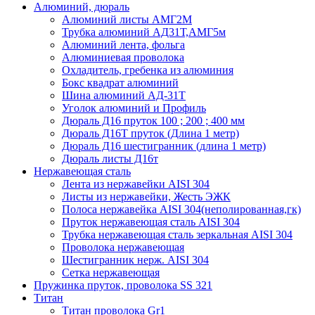
Алюминий, дюраль
Алюминий листы АМГ2М
Трубка алюминий АД31Т,АМГ5м
Алюминий лента, фольга
Алюминиевая проволока
Охладитель, гребенка из алюминия
Бокс квадрат алюминий
Шина алюминий АД-31Т
Уголок алюминий и Профиль
Дюраль Д16 пруток 100 ; 200 ; 400 мм
Дюраль Д16Т пруток (Длина 1 метр)
Дюраль Д16 шестигранник (длина 1 метр)
Дюраль листы Д16т
Нержавеющая сталь
Лента из нержавейки AISI 304
Листы из нержавейки, Жесть ЭЖК
Полоса нержавейка АISI 304(неполированная,гк)
Пруток нержавеющая сталь AISI 304
Трубка нержавеющая сталь зеркальная AISI 304
Проволока нержавеющая
Шестигранник нерж. AISI 304
Сетка нержавеющая
Пружинка пруток, проволока SS 321
Титан
Титан проволока Gr1