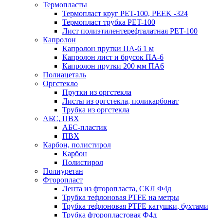
Термопласты
Термопласт круг PET-100, PEEK -324
Термопласт трубка PET-100
Лист полиэтилентерефталатная PET-100
Капролон
Капролон прутки ПА-6 1 м
Капролон лист и брусок ПА-6
Капролон прутки 200 мм ПА6
Полиацеталь
Оргстекло
Прутки из оргстекла
Листы из оргстекла, поликарбонат
Трубка из оргстекла
АБС, ПВХ
АБС-пластик
ПВХ
Карбон, полистирол
Карбон
Полистирол
Полиуретан
Фторопласт
Лента из фторопласта, СКЛ Ф4д
Трубка тефлоновая PTFE на метры
Трубка тефлоновая PTFE катушки, бухтами
Трубка фторопластовая Ф4д