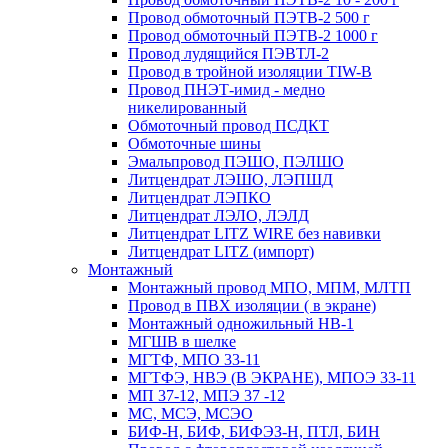
Провод обмоточный ПЭТВ-2 500 г
Провод обмоточный ПЭТВ-2 1000 г
Провод лудящийся ПЭВТЛ-2
Провод в тройной изоляции TIW-B
Провод ПНЭТ-имид - медно
никелированный
Обмоточный провод ПСДКТ
Обмоточные шины
Эмальпровод ПЭШО, ПЭЛШО
Литцендрат ЛЭШО, ЛЭПШД
Литцендрат ЛЭПКО
Литцендрат ЛЭЛО, ЛЭЛД
Литцендрат LITZ WIRE без навивки
Литцендрат LITZ (импорт)
Монтажный
Монтажный провод МПО, МПМ, МЛТП
Провод в ПВХ изоляции ( в экране)
Монтажный одножильный HB-1
МГШВ в шелке
МГТФ, МПО 33-11
МГТФЭ, НВЭ (В ЭКРАНЕ), МПОЭ 33-11
МП 37-12, МПЭ 37 -12
МС, МСЭ, МСЭО
БИФ-Н, БИФ, БИФЭЗ-Н, ПТЛ, БИН