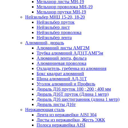
Мельхиор листы МН-19
Мельхиор проволока МН-19
Мельхиор прутки МН-19
Нейзильбер МНЦ 15-20, 18-20
Нейзильбер пруток
Нейзильбер лист
Нейзильбер проволока
Нейзильбер лента
Алюминий, дюраль
Алюминий листы АМГ2М
Трубка алюминий АД31Т,АМГ5м
Алюминий лента, фольга
Алюминиевая проволока
Охладитель, гребенка из алюминия
Бокс квадрат алюминий
Шина алюминий АД-31Т
Уголок алюминий и Профиль
Дюраль Д16 пруток 100 ; 200 ; 400 мм
Дюраль Д16Т пруток (Длина 1 метр)
Дюраль Д16 шестигранник (длина 1 метр)
Дюраль листы Д16т
Нержавеющая сталь
Лента из нержавейки AISI 304
Листы из нержавейки, Жесть ЭЖК
Полоса нержавейка АISI