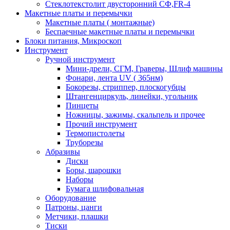
Стеклотекстолит двусторонний СФ,FR-4
Макетные платы и перемычки
Макетные платы ( монтажные)
Беспаечные макетные платы и перемычки
Блоки питания, Микроскоп
Инструмент
Ручной инструмент
Мини-дрели, СГМ, Граверы, Шлиф машины
Фонари, лента UV ( 365нм)
Бокорезы, cтриппер, плоскогубцы
Штангенциркуль, линейки, угольник
Пинцеты
Ножницы, зажимы, скальпель и прочее
Прочий инструмент
Термопистолеты
Труборезы
Абразивы
Диски
Боры, шарошки
Наборы
Бумага шлифовальная
Оборудование
Патроны, цанги
Метчики, плашки
Тиски