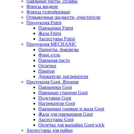
Паяльные пасты, сплавы
Флюсы жидкие
Флюсы гелеобразные
Отмывочные жидкости, очистители
Продукция Fnirsi
Паяльники Fnirsi
Жала Fnirsi
Аксессуары Fnirsi
Продукция MECHANIC
Пинцеты, бокорезы
Флюс-гель
Паяльная паста
Оплетки
Припои
Держатели, нагреватели
Продукция Goot, Япония
Паяльники Goot
Паяльные станции Goot
Подставки Goot
Нагреватели Goot
Паяльники газовые и жала Goot
Жала для паяльников Goot
Аксессуары Goot
Оплетка для выпайки Goot wick
Аксессуары для пайки