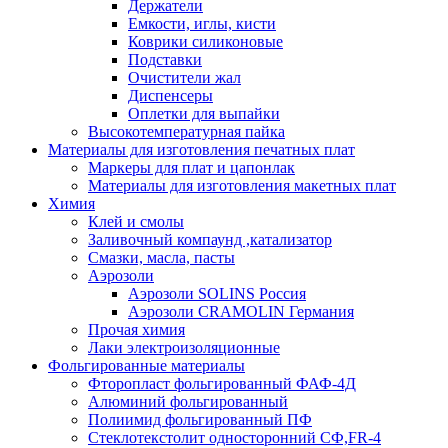
Держатели
Емкости, иглы, кисти
Коврики силиконовые
Подставки
Очистители жал
Диспенсеры
Оплетки для выпайки
Высокотемпературная пайка
Материалы для изготовления печатных плат
Маркеры для плат и цапонлак
Материалы для изготовления макетных плат
Химия
Клей и смолы
Заливочный компаунд ,катализатор
Смазки, масла, пасты
Аэрозоли
Аэрозоли SOLINS Россия
Аэрозоли CRAMOLIN Германия
Прочая химия
Лаки электроизоляционные
Фольгированные материалы
Фторопласт фольгированный ФАФ-4Д
Алюминий фольгированный
Полиимид фольгированный ПФ
Стеклотекстолит односторонний CФ,FR-4