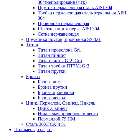
304(неполированная,гк)
Пруток нержавеющая сталь AISI 304
Трубка нержавеющая сталь зеркальная AISI
304
Проволока нержавеющая
Шестигранник нерж. AISI 304
Сетка нержавеющая
Пружинка пруток, проволока SS 321
Титан
Титан проволока Gr1
Титан пинцет
Титан листы Gr2, Gr5
Титан трубки ПТ7М; Gr2
Титан прутки
Бронза
Бронза лист
Бронза прутки
Бронза проволока
Бронза ленты
Цинк, Пермалой, Свинец, Никель
Цинк ,Свинец
Никелевая проволока и лента
Пермаллой 79 НМ
Сталь 30ХГСА и 51
Полимеры, графит