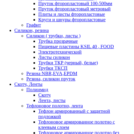
Пруток фторопластовый 100-500мм
Пруток фторопластовый метровый
Плиты и листы фторопластовые
Круги и шнуры фторопластовые
Графит
Силикон, резина
Силикон ( трубки, листы )
Трубка прозрачные
Пищевые пластины KSIL 40 , FOOD
Электротехнический
Листы силикон
Трубки ТКР (черный, белые)
Трубки ТКСП
Резина NBR,EVA,EPDM
Резина, силикон пруток
Скотч, Ленты
Полиимид
Скотч
Лента, листы
Тефлоновое полотно, лента
Тефлон армированный с защитной
подложкой
Тефлоновое армированное полотно с
клеевым слоем
Тефлоновое армированное полотно без