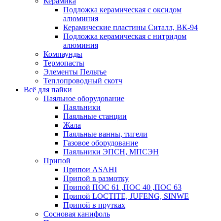
Керамика
Подложка керамическая с оксидом
алюминия
Керамические пластины Ситалл, ВК-94
Подложка керамическая с нитридом
алюминия
Компаунды
Термопасты
Элементы Пельтье
Теплопроводный скотч
Всё для пайки
Паяльное оборудование
Паяльники
Паяльные станции
Жала
Паяльные ванны, тигели
Газовое оборудование
Паяльники ЭПСН, МПСЭН
Припой
Припои ASAHI
Припой в размотку
Припой ПОС 61 ,ПОС 40 ,ПОС 63
Припой LOCTITE, JUFENG, SINWE
Припой в прутках
Сосновая канифоль