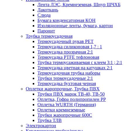
Лента ЛЭС, Кремнеземная, Шнур ШЧХБ
Лакоткань
Слюда
Бумага конденсаторная КОН
Изоляционные ленты, бумага, картон
Паронит
Трубка термоусадочная
Термоусадочный рукав PET
Термоусадка силиконовая 1,7 : 1
Термоусадка прозрачная 2:1
Термоусадка PTFE тефлоновая
Трубка термоусаживаемая с клеем 3:1 ; 2:1
Термоусадка цветная на катушках 2:1
Термоусадочная трубка наборы
Трубки термоусадочные 2:1
Термоусадка бухтовая черная
Оплетки жаропрочные, Трубка ПВХ
Трубки ПВХ марок ТВ-40, ТВ-50
Оплетка, Гофра полипропилен PP
Оплетка WURTH (Германия)
Оплетки кремнеземные
Трубки жаропрочные 600С
Трубка ТЛВ
Электрокартон
Керамические трубки/чехлы