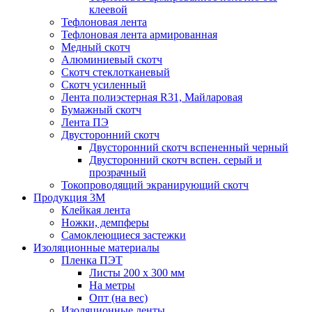
клеевой
Тефлоновая лента
Тефлоновая лента армированная
Медный скотч
Алюминиевый скотч
Скотч стеклотканевый
Скотч усиленный
Лента полиэстерная R31, Майларовая
Бумажный скотч
Лента ПЭ
Двусторонний скотч
Двусторонний скотч вспененный черный
Двусторонний скотч вспен. серый и
прозрачный
Токопроводящий экранирующий скотч
Продукция 3M
Клейкая лента
Ножки, демпферы
Самоклеющиеся застежки
Изоляционные материалы
Пленка ПЭТ
Листы 200 х 300 мм
На метры
Опт (на вес)
Изоляционные ленты