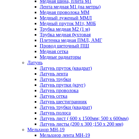
Медная шина, плита М1
Лента медная М1 (на метры)
Медная проволока ММ
Медный луженый ММЛ
Медный пруток М1т, М0Б
Трубка медная М2 (1 м)
Трубка медная бухтовая
Плетенка медная ПМЛ, АМГ
Провод щеточный ПЩ
Медная сетка
Медные радиаторы
Латунь
Латунь пруток (квадрат)
Латунь лента
Латунь трубки
Латунь прутки (круг)
Латунь проволока
Латунь сетка
Латунь шестигранник
Латунь трубки (квадрат)
Латунь полоса
Латунь лист ( 600 х 1500мм; 500 х 600мм)
Латунь листы (200 х 300 ;150 х 200 мм)
Мельхиор МН-19
Мельхиор лента МН-19