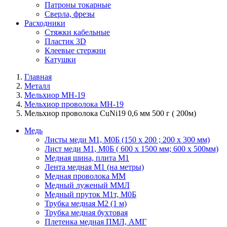
Патроны токарные
Сверла, фрезы
Расходники
Стяжки кабельные
Пластик 3D
Клеевые стержни
Катушки
Главная
Металл
Мельхиор МН-19
Мельхиор проволока МН-19
Мельхиор проволока CuNi19 0,6 мм 500 г ( 200м)
Медь
Листы меди М1, М0Б (150 х 200 ; 200 х 300 мм)
Лист меди М1, М0Б ( 600 х 1500 мм; 600 х 500мм)
Медная шина, плита М1
Лента медная М1 (на метры)
Медная проволока ММ
Медный луженый ММЛ
Медный пруток М1т, М0Б
Трубка медная М2 (1 м)
Трубка медная бухтовая
Плетенка медная ПМЛ, АМГ