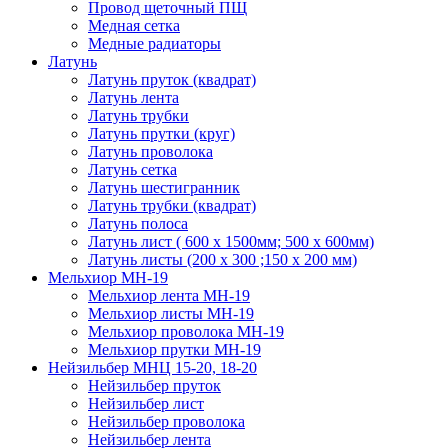
Провод щеточный ПЩ
Медная сетка
Медные радиаторы
Латунь
Латунь пруток (квадрат)
Латунь лента
Латунь трубки
Латунь прутки (круг)
Латунь проволока
Латунь сетка
Латунь шестигранник
Латунь трубки (квадрат)
Латунь полоса
Латунь лист ( 600 х 1500мм; 500 х 600мм)
Латунь листы (200 х 300 ;150 х 200 мм)
Мельхиор МН-19
Мельхиор лента МН-19
Мельхиор листы МН-19
Мельхиор проволока МН-19
Мельхиор прутки МН-19
Нейзильбер МНЦ 15-20, 18-20
Нейзильбер пруток
Нейзильбер лист
Нейзильбер проволока
Нейзильбер лента