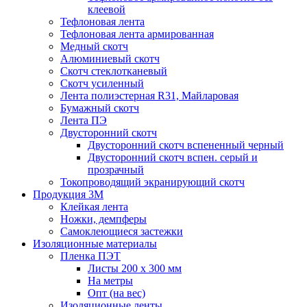
клеевой
Тефлоновая лента
Тефлоновая лента армированная
Медный скотч
Алюминиевый скотч
Скотч стеклотканевый
Скотч усиленный
Лента полиэстерная R31, Майларовая
Бумажный скотч
Лента ПЭ
Двусторонний скотч
Двусторонний скотч вспененный черный
Двусторонний скотч вспен. серый и
прозрачный
Токопроводящий экранирующий скотч
Продукция 3M
Клейкая лента
Ножки, демпферы
Самоклеющиеся застежки
Изоляционные материалы
Пленка ПЭТ
Листы 200 х 300 мм
На метры
Опт (на вес)
Изоляционные ленты