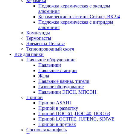
Керамика
Подложка керамическая с оксидом
алюминия
Керамические пластины Ситалл, ВК-94
Подложка керамическая с нитридом
алюминия
Компаунды
Термопасты
Элементы Пельтье
Теплопроводный скотч
Всё для пайки
Паяльное оборудование
Паяльники
Паяльные станции
Жала
Паяльные ванны, тигели
Газовое оборудование
Паяльники ЭПСН, МПСЭН
Припой
Припои ASAHI
Припой в размотку
Припой ПОС 61 ,ПОС 40 ,ПОС 63
Припой LOCTITE, JUFENG, SINWE
Припой в прутках
Сосновая канифоль