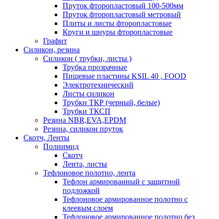
Пруток фторопластовый 100-500мм
Пруток фторопластовый метровый
Плиты и листы фторопластовые
Круги и шнуры фторопластовые
Графит
Силикон, резина
Силикон ( трубки, листы )
Трубка прозрачные
Пищевые пластины KSIL 40 , FOOD
Электротехнический
Листы силикон
Трубки ТКР (черный, белые)
Трубки ТКСП
Резина NBR,EVA,EPDM
Резина, силикон пруток
Скотч, Ленты
Полиимид
Скотч
Лента, листы
Тефлоновое полотно, лента
Тефлон армированный с защитной
подложкой
Тефлоновое армированное полотно с
клеевым слоем
Тефлоновое армированное полотно без