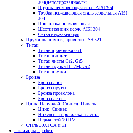
304(неполированная,гк)
Пруток нержавеющая сталь AISI 304
Трубка нержавеющая сталь зеркальная AISI
304
Проволока нержавеющая
Шестигранник нерж. AISI 304
Сетка нержавеющая
Пружинка пруток, проволока SS 321
Титан
Титан проволока Gr1
Титан пинцет
Титан листы Gr2, Gr5
Титан трубки ПТ7М; Gr2
Титан прутки
Бронза
Бронза лист
Бронза прутки
Бронза проволока
Бронза ленты
Цинк, Пермалой, Свинец, Никель
Цинк ,Свинец
Никелевая проволока и лента
Пермаллой 79 НМ
Сталь 30ХГСА и 51
Полимеры, графит