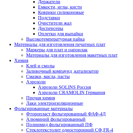
Держатели
Емкости, иглы, кисти
Коврики силиконовые
Подставки
Очистители жал
Диспенсеры
Оплетки для выпайки
Высокотемпературная пайка
Материалы для изготовления печатных плат
Маркеры для плат и цапонлак
Материалы для изготовления макетных плат
Химия
Клей и смолы
Заливочный компаунд ,катализатор
Смазки, масла, пасты
Аэрозоли
Аэрозоли SOLINS Россия
Аэрозоли CRAMOLIN Германия
Прочая химия
Лаки электроизоляционные
Фольгированные материалы
Фторопласт фольгированный ФАФ-4Д
Алюминий фольгированный
Полиимид фольгированный ПФ
Стеклотекстолит односторонний CФ,FR-4