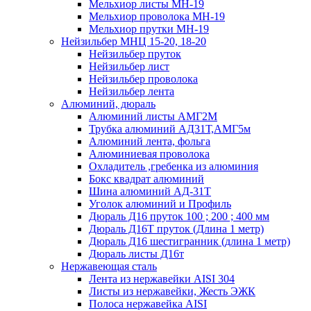
Мельхиор листы МН-19
Мельхиор проволока МН-19
Мельхиор прутки МН-19
Нейзильбер МНЦ 15-20, 18-20
Нейзильбер пруток
Нейзильбер лист
Нейзильбер проволока
Нейзильбер лента
Алюминий, дюраль
Алюминий листы АМГ2М
Трубка алюминий АД31Т,АМГ5м
Алюминий лента, фольга
Алюминиевая проволока
Охладитель ,гребенка из алюминия
Бокс квадрат алюминий
Шина алюминий АД-31Т
Уголок алюминий и Профиль
Дюраль Д16 пруток 100 ; 200 ; 400 мм
Дюраль Д16Т пруток (Длина 1 метр)
Дюраль Д16 шестигранник (длина 1 метр)
Дюраль листы Д16т
Нержавеющая сталь
Лента из нержавейки AISI 304
Листы из нержавейки, Жесть ЭЖК
Полоса нержавейка АISI