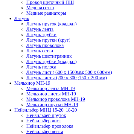
Провод щеточный ПЩ
Медная сетка
Медные радиаторы
Латунь
Латунь пруток (квадрат)
Латунь лента
Латунь трубки
Латунь прутки (круг)
Латунь проволока
Латунь сетка
Латунь шестигранник
Латунь трубки (квадрат)
Латунь полоса
Латунь лист ( 600 х 1500мм; 500 х 600мм)
Латунь листы (200 х 300 ;150 х 200 мм)
Мельхиор МН-19
Мельхиор лента МН-19
Мельхиор листы МН-19
Мельхиор проволока МН-19
Мельхиор прутки МН-19
Нейзильбер МНЦ 15-20, 18-20
Нейзильбер пруток
Нейзильбер лист
Нейзильбер проволока
Нейзильбер лента