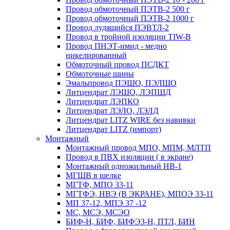
Провод обмоточный ПЭТВ-2 500 г
Провод обмоточный ПЭТВ-2 1000 г
Провод лудящийся ПЭВТЛ-2
Провод в тройной изоляции TIW-B
Провод ПНЭТ-имид - медно
никелированный
Обмоточный провод ПСДКТ
Обмоточные шины
Эмальпровод ПЭШО, ПЭЛШО
Литцендрат ЛЭШО, ЛЭПШД
Литцендрат ЛЭПКО
Литцендрат ЛЭЛО, ЛЭЛД
Литцендрат LITZ WIRE без навивки
Литцендрат LITZ (импорт)
Монтажный
Монтажный провод МПО, МПМ, МЛТП
Провод в ПВХ изоляции ( в экране)
Монтажный одножильный HB-1
МГШВ в шелке
МГТФ, МПО 33-11
МГТФЭ, НВЭ (В ЭКРАНЕ), МПОЭ 33-11
МП 37-12, МПЭ 37 -12
МС, МСЭ, МСЭО
БИФ-Н, БИФ, БИФЭЗ-Н, ПТЛ, БИН