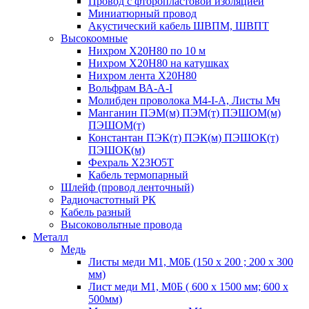
Провод с фторопластовой изоляцией
Миниатюрный провод
Акустический кабель ШВПМ, ШВПТ
Высокоомные
Нихром Х20Н80 по 10 м
Нихром Х20Н80 на катушках
Нихром лента Х20Н80
Вольфрам ВА-А-I
Молибден проволока М4-I-А, Листы Мч
Манганин ПЭМ(м) ПЭМ(т) ПЭШОМ(м)
ПЭШОМ(т)
Константан ПЭК(т) ПЭК(м) ПЭШОК(т)
ПЭШОК(м)
Фехраль Х23Ю5Т
Кабель термопарный
Шлейф (провод ленточный)
Радиочастотный РК
Кабель разный
Высоковольтные провода
Металл
Медь
Листы меди М1, М0Б (150 х 200 ; 200 х 300
мм)
Лист меди М1, М0Б ( 600 х 1500 мм; 600 х
500мм)