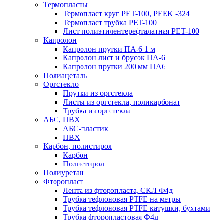
Термопласты
Термопласт круг PET-100, PEEK -324
Термопласт трубка PET-100
Лист полиэтилентерефталатная PET-100
Капролон
Капролон прутки ПА-6 1 м
Капролон лист и брусок ПА-6
Капролон прутки 200 мм ПА6
Полиацеталь
Оргстекло
Прутки из оргстекла
Листы из оргстекла, поликарбонат
Трубка из оргстекла
АБС, ПВХ
АБС-пластик
ПВХ
Карбон, полистирол
Карбон
Полистирол
Полиуретан
Фторопласт
Лента из фторопласта, СКЛ Ф4д
Трубка тефлоновая PTFE на метры
Трубка тефлоновая PTFE катушки, бухтами
Трубка фторопластовая Ф4д