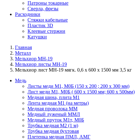
Патроны токарные
Сверла, фрезы
Расходники
Стяжки кабельные
Пластик 3D
Клеевые стержни
Катушки
Главная
Металл
Мельхиор МН-19
Мельхиор листы МН-19
Мельхиор лист МН-19 мягк. 0,6 х 600 х 1500 мм 3,5 кг
Медь
Листы меди М1, М0Б (150 х 200 ; 200 х 300 мм)
Лист меди М1, М0Б ( 600 х 1500 мм; 600 х 500мм)
Медная шина, плита М1
Лента медная М1 (на метры)
Медная проволока ММ
Медный луженый ММЛ
Медный пруток М1т, М0Б
Трубка медная М2 (1 м)
Трубка медная бухтовая
Плетенка медная ПМЛ, АМГ