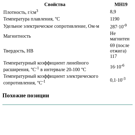
Свойства
МН19
3
8,9
Плотность, г/см
Температура плавления, °С
1190
-9
Удельное электрическое сопротивление, Ом·м
287·10
Не
Магнитность
магнитен
69 (после
Твердость, НВ
отжига)
117
Температурный коэффициент линейного
-6
16·10
-1
расширения, °С
в интервале 20-100 °С
Температурный коэффициент электрического
-3
0,1·10
-1
сопротивления, °C
Похожие позиции