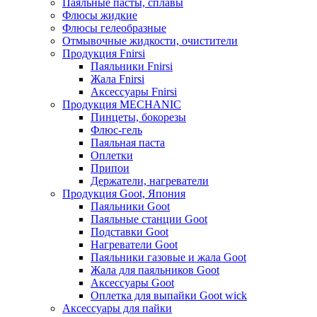
Паяльные пасты, сплавы
Флюсы жидкие
Флюсы гелеобразные
Отмывочные жидкости, очистители
Продукция Fnirsi
Паяльники Fnirsi
Жала Fnirsi
Аксессуары Fnirsi
Продукция MECHANIC
Пинцеты, бокорезы
Флюс-гель
Паяльная паста
Оплетки
Припои
Держатели, нагреватели
Продукция Goot, Япония
Паяльники Goot
Паяльные станции Goot
Подставки Goot
Нагреватели Goot
Паяльники газовые и жала Goot
Жала для паяльников Goot
Аксессуары Goot
Оплетка для выпайки Goot wick
Аксессуары для пайки