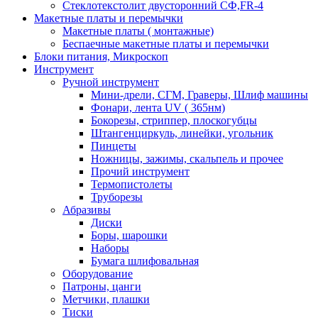
Стеклотекстолит двусторонний СФ,FR-4
Макетные платы и перемычки
Макетные платы ( монтажные)
Беспаечные макетные платы и перемычки
Блоки питания, Микроскоп
Инструмент
Ручной инструмент
Мини-дрели, СГМ, Граверы, Шлиф машины
Фонари, лента UV ( 365нм)
Бокорезы, cтриппер, плоскогубцы
Штангенциркуль, линейки, угольник
Пинцеты
Ножницы, зажимы, скальпель и прочее
Прочий инструмент
Термопистолеты
Труборезы
Абразивы
Диски
Боры, шарошки
Наборы
Бумага шлифовальная
Оборудование
Патроны, цанги
Метчики, плашки
Тиски