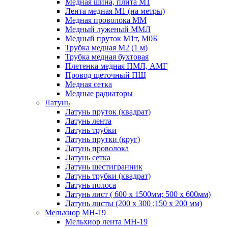
Медная шина, плита М1
Лента медная М1 (на метры)
Медная проволока ММ
Медный луженый ММЛ
Медный пруток М1т, М0Б
Трубка медная М2 (1 м)
Трубка медная бухтовая
Плетенка медная ПМЛ, АМГ
Провод щеточный ПЩ
Медная сетка
Медные радиаторы
Латунь
Латунь пруток (квадрат)
Латунь лента
Латунь трубки
Латунь прутки (круг)
Латунь проволока
Латунь сетка
Латунь шестигранник
Латунь трубки (квадрат)
Латунь полоса
Латунь лист ( 600 х 1500мм; 500 х 600мм)
Латунь листы (200 х 300 ;150 х 200 мм)
Мельхиор МН-19
Мельхиор лента МН-19