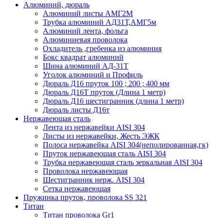
Алюминий, дюраль
Алюминий листы АМГ2М
Трубка алюминий АД31Т,АМГ5м
Алюминий лента, фольга
Алюминиевая проволока
Охладитель ,гребенка из алюминия
Бокс квадрат алюминий
Шина алюминий АД-31Т
Уголок алюминий и Профиль
Дюраль Д16 пруток 100 ; 200 ; 400 мм
Дюраль Д16Т пруток (Длина 1 метр)
Дюраль Д16 шестигранник (длина 1 метр)
Дюраль листы Д16т
Нержавеющая сталь
Лента из нержавейки AISI 304
Листы из нержавейки, Жесть ЭЖК
Полоса нержавейка АISI 304(неполированная,гк)
Пруток нержавеющая сталь AISI 304
Трубка нержавеющая сталь зеркальная AISI 304
Проволока нержавеющая
Шестигранник нерж. AISI 304
Сетка нержавеющая
Пружинка пруток, проволока SS 321
Титан
Титан проволока Gr1