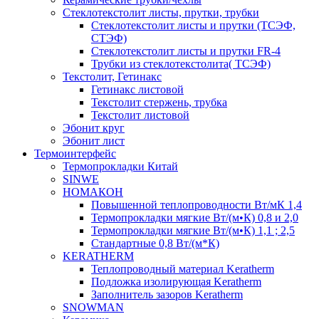
Cтеклотекстолит листы, прутки, трубки
Стеклотекстолит листы и прутки (ТСЭФ,
СТЭФ)
Стеклотекстолит листы и прутки FR-4
Трубки из стеклотекстолита( ТСЭФ)
Текстолит, Гетинакс
Гетинакс листовой
Текстолит стержень, трубка
Текстолит листовой
Эбонит круг
Эбонит лист
Термоинтерфейс
Термопрокладки Китай
SINWE
НОМАКОН
Повышенной теплопроводности Вт/мК 1,4
Термопрокладки мягкие Вт/(м•К) 0,8 и 2,0
Термопрокладки мягкие Вт/(м•К) 1,1 ; 2,5
Стандартные 0,8 Вт/(м*К)
KERATHERM
Теплопроводный материал Keratherm
Подложка изолирующая Keratherm
Заполнитель зазоров Keratherm
SNOWMAN