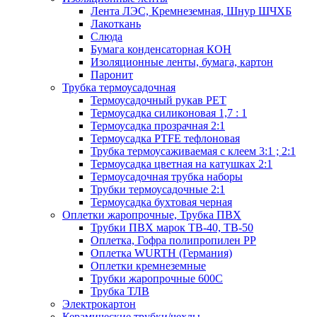
Лента ЛЭС, Кремнеземная, Шнур ШЧХБ
Лакоткань
Слюда
Бумага конденсаторная КОН
Изоляционные ленты, бумага, картон
Паронит
Трубка термоусадочная
Термоусадочный рукав PET
Термоусадка силиконовая 1,7 : 1
Термоусадка прозрачная 2:1
Термоусадка PTFE тефлоновая
Трубка термоусаживаемая с клеем 3:1 ; 2:1
Термоусадка цветная на катушках 2:1
Термоусадочная трубка наборы
Трубки термоусадочные 2:1
Термоусадка бухтовая черная
Оплетки жаропрочные, Трубка ПВХ
Трубки ПВХ марок ТВ-40, ТВ-50
Оплетка, Гофра полипропилен PP
Оплетка WURTH (Германия)
Оплетки кремнеземные
Трубки жаропрочные 600С
Трубка ТЛВ
Электрокартон
Керамические трубки/чехлы