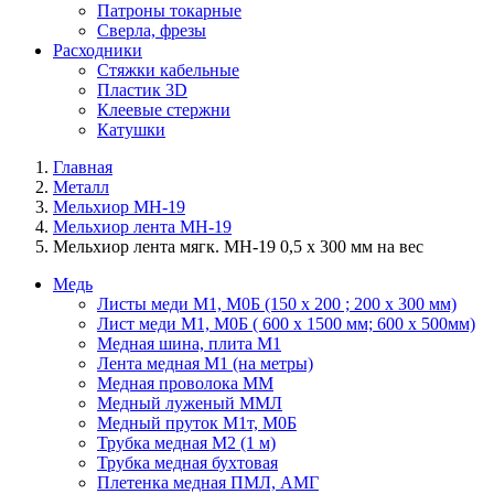
Патроны токарные
Сверла, фрезы
Расходники
Стяжки кабельные
Пластик 3D
Клеевые стержни
Катушки
Главная
Металл
Мельхиор МН-19
Мельхиор лента МН-19
Мельхиор лента мягк. МН-19 0,5 х 300 мм на вес
Медь
Листы меди М1, М0Б (150 х 200 ; 200 х 300 мм)
Лист меди М1, М0Б ( 600 х 1500 мм; 600 х 500мм)
Медная шина, плита М1
Лента медная М1 (на метры)
Медная проволока ММ
Медный луженый ММЛ
Медный пруток М1т, М0Б
Трубка медная М2 (1 м)
Трубка медная бухтовая
Плетенка медная ПМЛ, АМГ