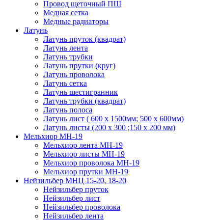
Провод щеточный ПЩ
Медная сетка
Медные радиаторы
Латунь
Латунь пруток (квадрат)
Латунь лента
Латунь трубки
Латунь прутки (круг)
Латунь проволока
Латунь сетка
Латунь шестигранник
Латунь трубки (квадрат)
Латунь полоса
Латунь лист ( 600 х 1500мм; 500 х 600мм)
Латунь листы (200 х 300 ;150 х 200 мм)
Мельхиор МН-19
Мельхиор лента МН-19
Мельхиор листы МН-19
Мельхиор проволока МН-19
Мельхиор прутки МН-19
Нейзильбер МНЦ 15-20, 18-20
Нейзильбер пруток
Нейзильбер лист
Нейзильбер проволока
Нейзильбер лента