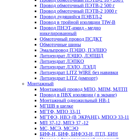
Провод обмоточный ПЭТВ-2 500 г
Провод обмоточный ПЭТВ-2 1000 г
Провод лудящийся ПЭВТЛ-2
Провод в тройной изоляции TIW-B
Провод ПНЭТ-имид - медно
никелированный
Обмоточный провод ПСДКТ
Обмоточные шины
Эмальпровод ПЭШО, ПЭЛШО
Литцендрат ЛЭШО, ЛЭПШД
Литцендрат ЛЭПКО
Литцендрат ЛЭЛО, ЛЭЛД
Литцендрат LITZ WIRE без навивки
Литцендрат LITZ (импорт)
Монтажный
Монтажный провод МПО, МПМ, МЛТП
Провод в ПВХ изоляции ( в экране)
Монтажный одножильный HB-1
МГШВ в шелке
МГТФ, МПО 33-11
МГТФЭ, НВЭ (В ЭКРАНЕ), МПОЭ 33-11
МП 37-12, МПЭ 37 -12
МС, МСЭ, МСЭО
БИФ-Н, БИФ, БИФЭЗ-Н, ПТЛ, БИН