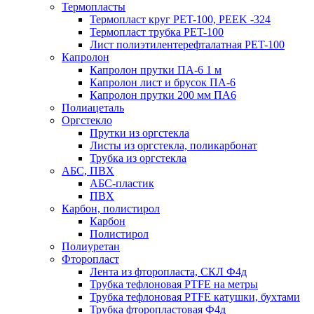
Термопласты
Термопласт круг PET-100, PEEK -324
Термопласт трубка PET-100
Лист полиэтилентерефталатная PET-100
Капролон
Капролон прутки ПА-6 1 м
Капролон лист и брусок ПА-6
Капролон прутки 200 мм ПА6
Полиацеталь
Оргстекло
Прутки из оргстекла
Листы из оргстекла, поликарбонат
Трубка из оргстекла
АБС, ПВХ
АБС-пластик
ПВХ
Карбон, полистирол
Карбон
Полистирол
Полиуретан
Фторопласт
Лента из фторопласта, СКЛ Ф4д
Трубка тефлоновая PTFE на метры
Трубка тефлоновая PTFE катушки, бухтами
Трубка фторопластовая Ф4д