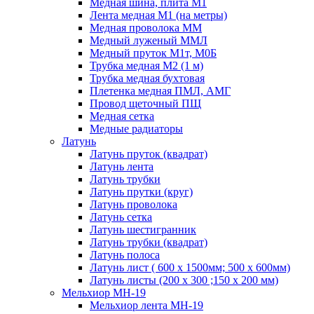
Медная шина, плита М1
Лента медная М1 (на метры)
Медная проволока ММ
Медный луженый ММЛ
Медный пруток М1т, М0Б
Трубка медная М2 (1 м)
Трубка медная бухтовая
Плетенка медная ПМЛ, АМГ
Провод щеточный ПЩ
Медная сетка
Медные радиаторы
Латунь
Латунь пруток (квадрат)
Латунь лента
Латунь трубки
Латунь прутки (круг)
Латунь проволока
Латунь сетка
Латунь шестигранник
Латунь трубки (квадрат)
Латунь полоса
Латунь лист ( 600 х 1500мм; 500 х 600мм)
Латунь листы (200 х 300 ;150 х 200 мм)
Мельхиор МН-19
Мельхиор лента МН-19