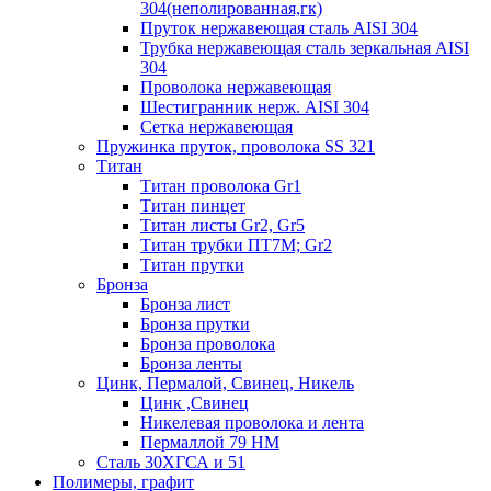
304(неполированная,гк)
Пруток нержавеющая сталь AISI 304
Трубка нержавеющая сталь зеркальная AISI
304
Проволока нержавеющая
Шестигранник нерж. AISI 304
Сетка нержавеющая
Пружинка пруток, проволока SS 321
Титан
Титан проволока Gr1
Титан пинцет
Титан листы Gr2, Gr5
Титан трубки ПТ7М; Gr2
Титан прутки
Бронза
Бронза лист
Бронза прутки
Бронза проволока
Бронза ленты
Цинк, Пермалой, Свинец, Никель
Цинк ,Свинец
Никелевая проволока и лента
Пермаллой 79 НМ
Сталь 30ХГСА и 51
Полимеры, графит