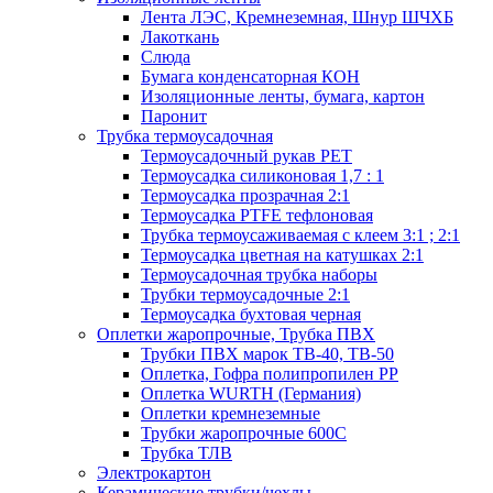
Лента ЛЭС, Кремнеземная, Шнур ШЧХБ
Лакоткань
Слюда
Бумага конденсаторная КОН
Изоляционные ленты, бумага, картон
Паронит
Трубка термоусадочная
Термоусадочный рукав PET
Термоусадка силиконовая 1,7 : 1
Термоусадка прозрачная 2:1
Термоусадка PTFE тефлоновая
Трубка термоусаживаемая с клеем 3:1 ; 2:1
Термоусадка цветная на катушках 2:1
Термоусадочная трубка наборы
Трубки термоусадочные 2:1
Термоусадка бухтовая черная
Оплетки жаропрочные, Трубка ПВХ
Трубки ПВХ марок ТВ-40, ТВ-50
Оплетка, Гофра полипропилен PP
Оплетка WURTH (Германия)
Оплетки кремнеземные
Трубки жаропрочные 600С
Трубка ТЛВ
Электрокартон
Керамические трубки/чехлы