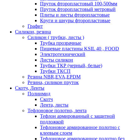
Пруток фторопластовый 100-500мм
Пруток фторопластовый метровый
Плиты и листы фторопластовые
Круги и шнуры фторопластовые
Графит
Силикон, резина
Силикон ( трубки, листы )
Трубка прозрачные
Пищевые пластины KSIL 40 , FOOD
Электротехнический
Листы силикон
Трубки ТКР (черный, белые)
Трубки ТКСП
Резина NBR,EVA,EPDM
Резина, силикон пруток
Скотч, Ленты
Полиимид
Скотч
Лента, листы
Тефлоновое полотно, лента
Тефлон армированный с защитной
подложкой
Тефлоновое армированное полотно с
клеевым слоем
Тефлоновое армированное полотно без