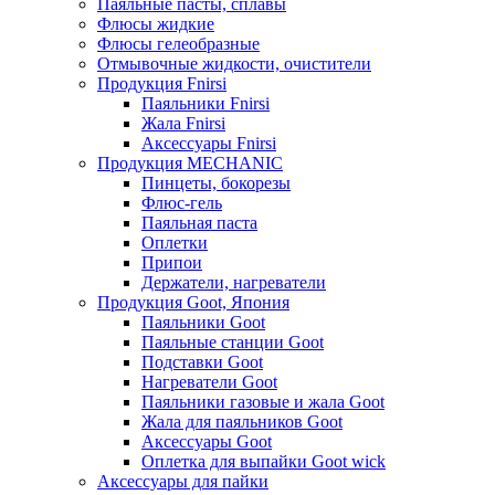
Паяльные пасты, сплавы
Флюсы жидкие
Флюсы гелеобразные
Отмывочные жидкости, очистители
Продукция Fnirsi
Паяльники Fnirsi
Жала Fnirsi
Аксессуары Fnirsi
Продукция MECHANIC
Пинцеты, бокорезы
Флюс-гель
Паяльная паста
Оплетки
Припои
Держатели, нагреватели
Продукция Goot, Япония
Паяльники Goot
Паяльные станции Goot
Подставки Goot
Нагреватели Goot
Паяльники газовые и жала Goot
Жала для паяльников Goot
Аксессуары Goot
Оплетка для выпайки Goot wick
Аксессуары для пайки