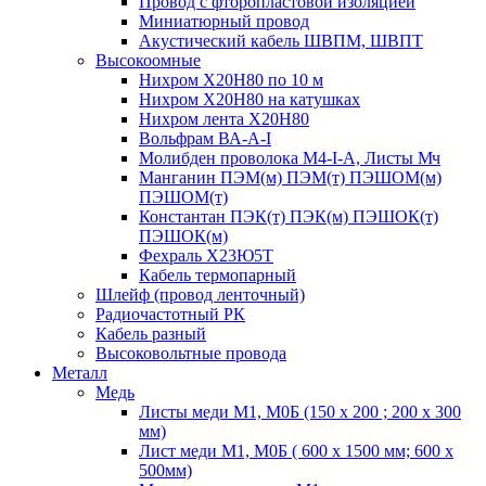
Провод с фторопластовой изоляцией
Миниатюрный провод
Акустический кабель ШВПМ, ШВПТ
Высокоомные
Нихром Х20Н80 по 10 м
Нихром Х20Н80 на катушках
Нихром лента Х20Н80
Вольфрам ВА-А-I
Молибден проволока М4-I-А, Листы Мч
Манганин ПЭМ(м) ПЭМ(т) ПЭШОМ(м)
ПЭШОМ(т)
Константан ПЭК(т) ПЭК(м) ПЭШОК(т)
ПЭШОК(м)
Фехраль Х23Ю5Т
Кабель термопарный
Шлейф (провод ленточный)
Радиочастотный РК
Кабель разный
Высоковольтные провода
Металл
Медь
Листы меди М1, М0Б (150 х 200 ; 200 х 300
мм)
Лист меди М1, М0Б ( 600 х 1500 мм; 600 х
500мм)