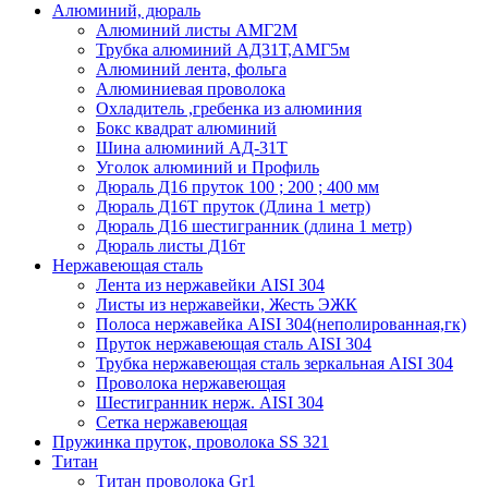
Алюминий, дюраль
Алюминий листы АМГ2М
Трубка алюминий АД31Т,АМГ5м
Алюминий лента, фольга
Алюминиевая проволока
Охладитель ,гребенка из алюминия
Бокс квадрат алюминий
Шина алюминий АД-31Т
Уголок алюминий и Профиль
Дюраль Д16 пруток 100 ; 200 ; 400 мм
Дюраль Д16Т пруток (Длина 1 метр)
Дюраль Д16 шестигранник (длина 1 метр)
Дюраль листы Д16т
Нержавеющая сталь
Лента из нержавейки AISI 304
Листы из нержавейки, Жесть ЭЖК
Полоса нержавейка АISI 304(неполированная,гк)
Пруток нержавеющая сталь AISI 304
Трубка нержавеющая сталь зеркальная AISI 304
Проволока нержавеющая
Шестигранник нерж. AISI 304
Сетка нержавеющая
Пружинка пруток, проволока SS 321
Титан
Титан проволока Gr1