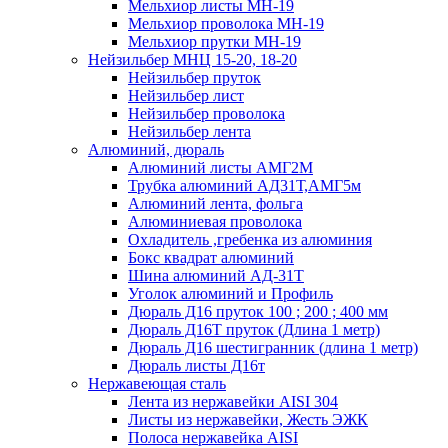
Мельхиор листы МН-19
Мельхиор проволока МН-19
Мельхиор прутки МН-19
Нейзильбер МНЦ 15-20, 18-20
Нейзильбер пруток
Нейзильбер лист
Нейзильбер проволока
Нейзильбер лента
Алюминий, дюраль
Алюминий листы АМГ2М
Трубка алюминий АД31Т,АМГ5м
Алюминий лента, фольга
Алюминиевая проволока
Охладитель ,гребенка из алюминия
Бокс квадрат алюминий
Шина алюминий АД-31Т
Уголок алюминий и Профиль
Дюраль Д16 пруток 100 ; 200 ; 400 мм
Дюраль Д16Т пруток (Длина 1 метр)
Дюраль Д16 шестигранник (длина 1 метр)
Дюраль листы Д16т
Нержавеющая сталь
Лента из нержавейки AISI 304
Листы из нержавейки, Жесть ЭЖК
Полоса нержавейка АISI