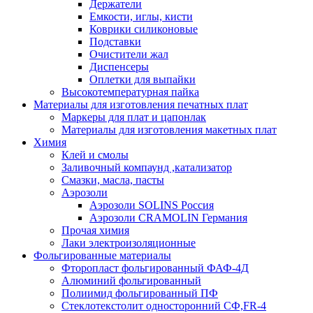
Держатели
Емкости, иглы, кисти
Коврики силиконовые
Подставки
Очистители жал
Диспенсеры
Оплетки для выпайки
Высокотемпературная пайка
Материалы для изготовления печатных плат
Маркеры для плат и цапонлак
Материалы для изготовления макетных плат
Химия
Клей и смолы
Заливочный компаунд ,катализатор
Смазки, масла, пасты
Аэрозоли
Аэрозоли SOLINS Россия
Аэрозоли CRAMOLIN Германия
Прочая химия
Лаки электроизоляционные
Фольгированные материалы
Фторопласт фольгированный ФАФ-4Д
Алюминий фольгированный
Полиимид фольгированный ПФ
Стеклотекстолит односторонний CФ,FR-4