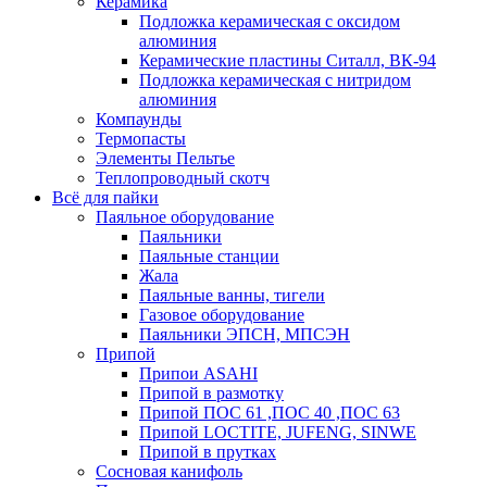
Керамика
Подложка керамическая с оксидом
алюминия
Керамические пластины Ситалл, ВК-94
Подложка керамическая с нитридом
алюминия
Компаунды
Термопасты
Элементы Пельтье
Теплопроводный скотч
Всё для пайки
Паяльное оборудование
Паяльники
Паяльные станции
Жала
Паяльные ванны, тигели
Газовое оборудование
Паяльники ЭПСН, МПСЭН
Припой
Припои ASAHI
Припой в размотку
Припой ПОС 61 ,ПОС 40 ,ПОС 63
Припой LOCTITE, JUFENG, SINWE
Припой в прутках
Сосновая канифоль