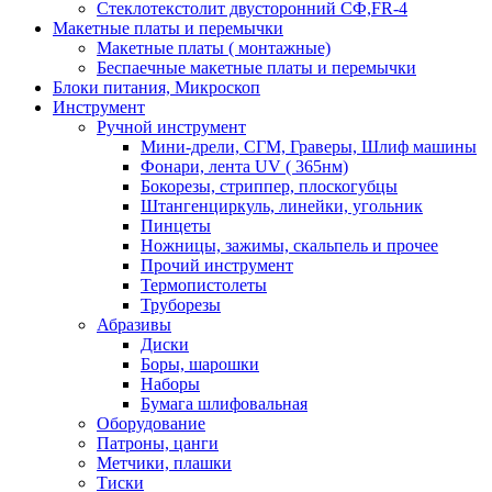
Стеклотекстолит двусторонний СФ,FR-4
Макетные платы и перемычки
Макетные платы ( монтажные)
Беспаечные макетные платы и перемычки
Блоки питания, Микроскоп
Инструмент
Ручной инструмент
Мини-дрели, СГМ, Граверы, Шлиф машины
Фонари, лента UV ( 365нм)
Бокорезы, cтриппер, плоскогубцы
Штангенциркуль, линейки, угольник
Пинцеты
Ножницы, зажимы, скальпель и прочее
Прочий инструмент
Термопистолеты
Труборезы
Абразивы
Диски
Боры, шарошки
Наборы
Бумага шлифовальная
Оборудование
Патроны, цанги
Метчики, плашки
Тиски