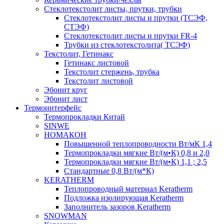
Cтеклотекстолит листы, прутки, трубки
Стеклотекстолит листы и прутки (ТСЭФ,
СТЭФ)
Стеклотекстолит листы и прутки FR-4
Трубки из стеклотекстолита( ТСЭФ)
Текстолит, Гетинакс
Гетинакс листовой
Текстолит стержень, трубка
Текстолит листовой
Эбонит круг
Эбонит лист
Термоинтерфейс
Термопрокладки Китай
SINWE
НОМАКОН
Повышенной теплопроводности Вт/мК 1,4
Термопрокладки мягкие Вт/(м•К) 0,8 и 2,0
Термопрокладки мягкие Вт/(м•К) 1,1 ; 2,5
Стандартные 0,8 Вт/(м*К)
KERATHERM
Теплопроводный материал Keratherm
Подложка изолирующая Keratherm
Заполнитель зазоров Keratherm
SNOWMAN