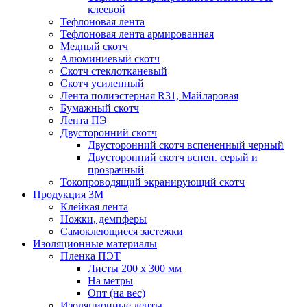
клеевой
Тефлоновая лента
Тефлоновая лента армированная
Медный скотч
Алюминиевый скотч
Скотч стеклотканевый
Скотч усиленный
Лента полиэстерная R31, Майларовая
Бумажный скотч
Лента ПЭ
Двусторонний скотч
Двусторонний скотч вспененный черный
Двусторонний скотч вспен. серый и
прозрачный
Токопроводящий экранирующий скотч
Продукция 3M
Клейкая лента
Ножки, демпферы
Самоклеющиеся застежки
Изоляционные материалы
Пленка ПЭТ
Листы 200 х 300 мм
На метры
Опт (на вес)
Изоляционные ленты