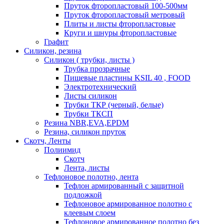
Пруток фторопластовый 100-500мм
Пруток фторопластовый метровый
Плиты и листы фторопластовые
Круги и шнуры фторопластовые
Графит
Силикон, резина
Силикон ( трубки, листы )
Трубка прозрачные
Пищевые пластины KSIL 40 , FOOD
Электротехнический
Листы силикон
Трубки ТКР (черный, белые)
Трубки ТКСП
Резина NBR,EVA,EPDM
Резина, силикон пруток
Скотч, Ленты
Полиимид
Скотч
Лента, листы
Тефлоновое полотно, лента
Тефлон армированный с защитной
подложкой
Тефлоновое армированное полотно с
клеевым слоем
Тефлоновое армированное полотно без