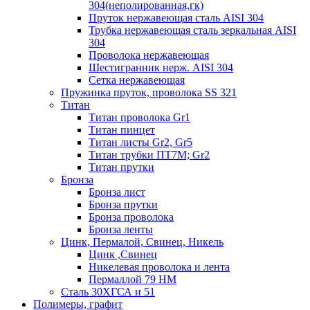
304(неполированная,гк)
Пруток нержавеющая сталь AISI 304
Трубка нержавеющая сталь зеркальная AISI
304
Проволока нержавеющая
Шестигранник нерж. AISI 304
Сетка нержавеющая
Пружинка пруток, проволока SS 321
Титан
Титан проволока Gr1
Титан пинцет
Титан листы Gr2, Gr5
Титан трубки ПТ7М; Gr2
Титан прутки
Бронза
Бронза лист
Бронза прутки
Бронза проволока
Бронза ленты
Цинк, Пермалой, Свинец, Никель
Цинк ,Свинец
Никелевая проволока и лента
Пермаллой 79 НМ
Сталь 30ХГСА и 51
Полимеры, графит