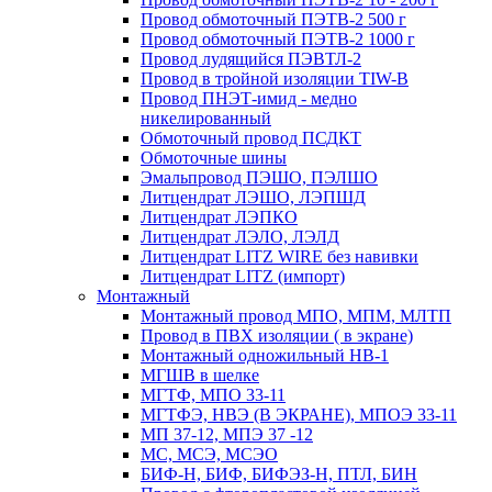
Провод обмоточный ПЭТВ-2 500 г
Провод обмоточный ПЭТВ-2 1000 г
Провод лудящийся ПЭВТЛ-2
Провод в тройной изоляции TIW-B
Провод ПНЭТ-имид - медно
никелированный
Обмоточный провод ПСДКТ
Обмоточные шины
Эмальпровод ПЭШО, ПЭЛШО
Литцендрат ЛЭШО, ЛЭПШД
Литцендрат ЛЭПКО
Литцендрат ЛЭЛО, ЛЭЛД
Литцендрат LITZ WIRE без навивки
Литцендрат LITZ (импорт)
Монтажный
Монтажный провод МПО, МПМ, МЛТП
Провод в ПВХ изоляции ( в экране)
Монтажный одножильный HB-1
МГШВ в шелке
МГТФ, МПО 33-11
МГТФЭ, НВЭ (В ЭКРАНЕ), МПОЭ 33-11
МП 37-12, МПЭ 37 -12
МС, МСЭ, МСЭО
БИФ-Н, БИФ, БИФЭЗ-Н, ПТЛ, БИН