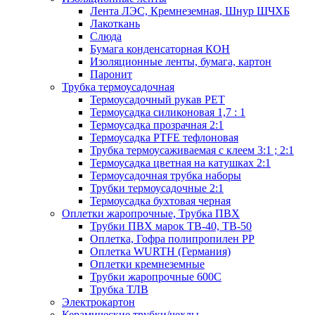
Лента ЛЭС, Кремнеземная, Шнур ШЧХБ
Лакоткань
Слюда
Бумага конденсаторная КОН
Изоляционные ленты, бумага, картон
Паронит
Трубка термоусадочная
Термоусадочный рукав PET
Термоусадка силиконовая 1,7 : 1
Термоусадка прозрачная 2:1
Термоусадка PTFE тефлоновая
Трубка термоусаживаемая с клеем 3:1 ; 2:1
Термоусадка цветная на катушках 2:1
Термоусадочная трубка наборы
Трубки термоусадочные 2:1
Термоусадка бухтовая черная
Оплетки жаропрочные, Трубка ПВХ
Трубки ПВХ марок ТВ-40, ТВ-50
Оплетка, Гофра полипропилен PP
Оплетка WURTH (Германия)
Оплетки кремнеземные
Трубки жаропрочные 600С
Трубка ТЛВ
Электрокартон
Керамические трубки/чехлы