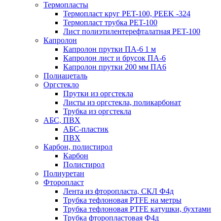
Термопласты
Термопласт круг PET-100, PEEK -324
Термопласт трубка PET-100
Лист полиэтилентерефталатная PET-100
Капролон
Капролон прутки ПА-6 1 м
Капролон лист и брусок ПА-6
Капролон прутки 200 мм ПА6
Полиацеталь
Оргстекло
Прутки из оргстекла
Листы из оргстекла, поликарбонат
Трубка из оргстекла
АБС, ПВХ
АБС-пластик
ПВХ
Карбон, полистирол
Карбон
Полистирол
Полиуретан
Фторопласт
Лента из фторопласта, СКЛ Ф4д
Трубка тефлоновая PTFE на метры
Трубка тефлоновая PTFE катушки, бухтами
Трубка фторопластовая Ф4д