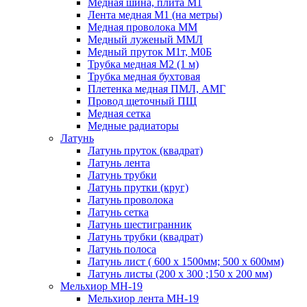
Медная шина, плита М1
Лента медная М1 (на метры)
Медная проволока ММ
Медный луженый ММЛ
Медный пруток М1т, М0Б
Трубка медная М2 (1 м)
Трубка медная бухтовая
Плетенка медная ПМЛ, АМГ
Провод щеточный ПЩ
Медная сетка
Медные радиаторы
Латунь
Латунь пруток (квадрат)
Латунь лента
Латунь трубки
Латунь прутки (круг)
Латунь проволока
Латунь сетка
Латунь шестигранник
Латунь трубки (квадрат)
Латунь полоса
Латунь лист ( 600 х 1500мм; 500 х 600мм)
Латунь листы (200 х 300 ;150 х 200 мм)
Мельхиор МН-19
Мельхиор лента МН-19