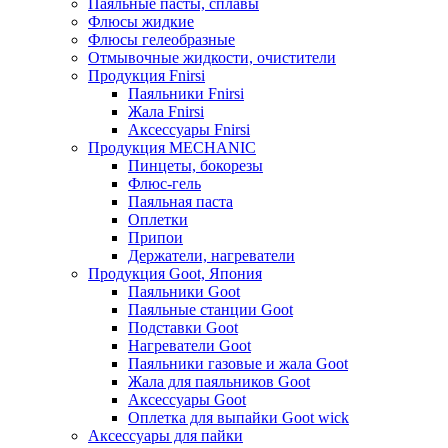
Паяльные пасты, сплавы
Флюсы жидкие
Флюсы гелеобразные
Отмывочные жидкости, очистители
Продукция Fnirsi
Паяльники Fnirsi
Жала Fnirsi
Аксессуары Fnirsi
Продукция MECHANIC
Пинцеты, бокорезы
Флюс-гель
Паяльная паста
Оплетки
Припои
Держатели, нагреватели
Продукция Goot, Япония
Паяльники Goot
Паяльные станции Goot
Подставки Goot
Нагреватели Goot
Паяльники газовые и жала Goot
Жала для паяльников Goot
Аксессуары Goot
Оплетка для выпайки Goot wick
Аксессуары для пайки