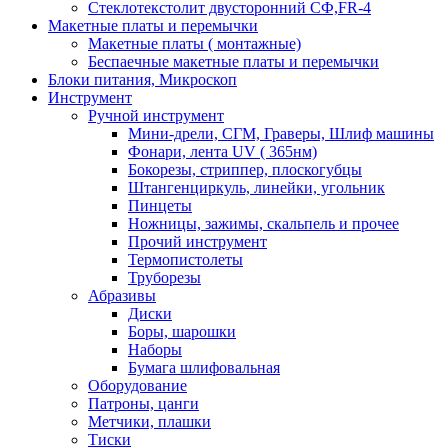
Стеклотекстолит двусторонний СФ,FR-4
Макетные платы и перемычки
Макетные платы ( монтажные)
Беспаечные макетные платы и перемычки
Блоки питания, Микроскоп
Инструмент
Ручной инструмент
Мини-дрели, СГМ, Граверы, Шлиф машины
Фонари, лента UV ( 365нм)
Бокорезы, cтриппер, плоскогубцы
Штангенциркуль, линейки, угольник
Пинцеты
Ножницы, зажимы, скальпель и прочее
Прочий инструмент
Термопистолеты
Труборезы
Абразивы
Диски
Боры, шарошки
Наборы
Бумага шлифовальная
Оборудование
Патроны, цанги
Метчики, плашки
Тиски