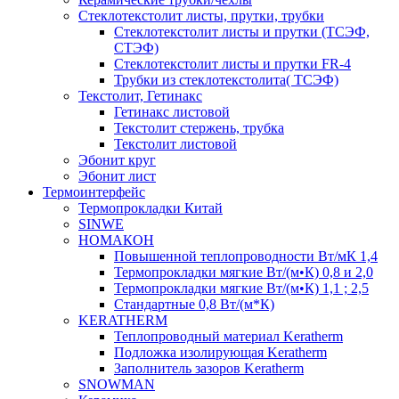
Cтеклотекстолит листы, прутки, трубки
Стеклотекстолит листы и прутки (ТСЭФ,
СТЭФ)
Стеклотекстолит листы и прутки FR-4
Трубки из стеклотекстолита( ТСЭФ)
Текстолит, Гетинакс
Гетинакс листовой
Текстолит стержень, трубка
Текстолит листовой
Эбонит круг
Эбонит лист
Термоинтерфейс
Термопрокладки Китай
SINWE
НОМАКОН
Повышенной теплопроводности Вт/мК 1,4
Термопрокладки мягкие Вт/(м•К) 0,8 и 2,0
Термопрокладки мягкие Вт/(м•К) 1,1 ; 2,5
Стандартные 0,8 Вт/(м*К)
KERATHERM
Теплопроводный материал Keratherm
Подложка изолирующая Keratherm
Заполнитель зазоров Keratherm
SNOWMAN