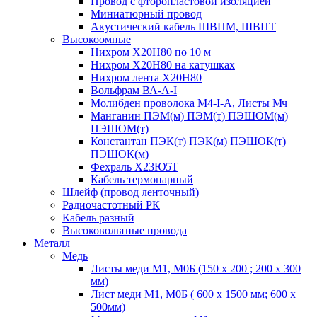
Провод с фторопластовой изоляцией
Миниатюрный провод
Акустический кабель ШВПМ, ШВПТ
Высокоомные
Нихром Х20Н80 по 10 м
Нихром Х20Н80 на катушках
Нихром лента Х20Н80
Вольфрам ВА-А-I
Молибден проволока М4-I-А, Листы Мч
Манганин ПЭМ(м) ПЭМ(т) ПЭШОМ(м)
ПЭШОМ(т)
Константан ПЭК(т) ПЭК(м) ПЭШОК(т)
ПЭШОК(м)
Фехраль Х23Ю5Т
Кабель термопарный
Шлейф (провод ленточный)
Радиочастотный РК
Кабель разный
Высоковольтные провода
Металл
Медь
Листы меди М1, М0Б (150 х 200 ; 200 х 300
мм)
Лист меди М1, М0Б ( 600 х 1500 мм; 600 х
500мм)