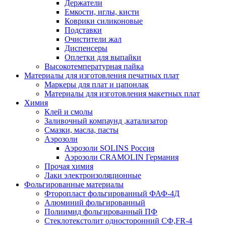
Держатели
Емкости, иглы, кисти
Коврики силиконовые
Подставки
Очистители жал
Диспенсеры
Оплетки для выпайки
Высокотемпературная пайка
Материалы для изготовления печатных плат
Маркеры для плат и цапонлак
Материалы для изготовления макетных плат
Химия
Клей и смолы
Заливочный компаунд ,катализатор
Смазки, масла, пасты
Аэрозоли
Аэрозоли SOLINS Россия
Аэрозоли CRAMOLIN Германия
Прочая химия
Лаки электроизоляционные
Фольгированные материалы
Фторопласт фольгированный ФАФ-4Д
Алюминий фольгированный
Полиимид фольгированный ПФ
Стеклотекстолит односторонний CФ,FR-4