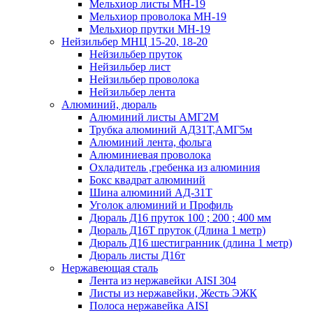
Мельхиор листы МН-19
Мельхиор проволока МН-19
Мельхиор прутки МН-19
Нейзильбер МНЦ 15-20, 18-20
Нейзильбер пруток
Нейзильбер лист
Нейзильбер проволока
Нейзильбер лента
Алюминий, дюраль
Алюминий листы АМГ2М
Трубка алюминий АД31Т,АМГ5м
Алюминий лента, фольга
Алюминиевая проволока
Охладитель ,гребенка из алюминия
Бокс квадрат алюминий
Шина алюминий АД-31Т
Уголок алюминий и Профиль
Дюраль Д16 пруток 100 ; 200 ; 400 мм
Дюраль Д16Т пруток (Длина 1 метр)
Дюраль Д16 шестигранник (длина 1 метр)
Дюраль листы Д16т
Нержавеющая сталь
Лента из нержавейки AISI 304
Листы из нержавейки, Жесть ЭЖК
Полоса нержавейка АISI