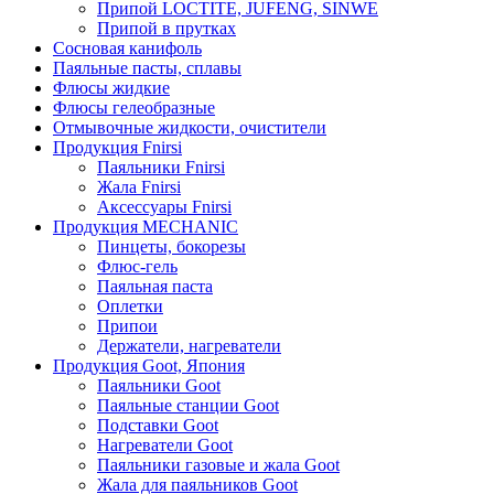
Припой LOCTITE, JUFENG, SINWE
Припой в прутках
Сосновая канифоль
Паяльные пасты, сплавы
Флюсы жидкие
Флюсы гелеобразные
Отмывочные жидкости, очистители
Продукция Fnirsi
Паяльники Fnirsi
Жала Fnirsi
Аксессуары Fnirsi
Продукция MECHANIC
Пинцеты, бокорезы
Флюс-гель
Паяльная паста
Оплетки
Припои
Держатели, нагреватели
Продукция Goot, Япония
Паяльники Goot
Паяльные станции Goot
Подставки Goot
Нагреватели Goot
Паяльники газовые и жала Goot
Жала для паяльников Goot