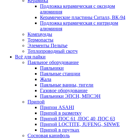
Керамика
Подложка керамическая с оксидом
алюминия
Керамические пластины Ситалл, ВК-94
Подложка керамическая с нитридом
алюминия
Компаунды
Термопасты
Элементы Пельтье
Теплопроводный скотч
Всё для пайки
Паяльное оборудование
Паяльники
Паяльные станции
Жала
Паяльные ванны, тигели
Газовое оборудование
Паяльники ЭПСН, МПСЭН
Припой
Припои ASAHI
Припой в размотку
Припой ПОС 61 ,ПОС 40 ,ПОС 63
Припой LOCTITE, JUFENG, SINWE
Припой в прутках
Сосновая канифоль