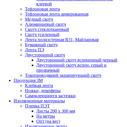
клеевой
Тефлоновая лента
Тефлоновая лента армированная
Медный скотч
Алюминиевый скотч
Скотч стеклотканевый
Скотч усиленный
Лента полиэстерная R31, Майларовая
Бумажный скотч
Лента ПЭ
Двусторонний скотч
Двусторонний скотч вспененный черный
Двусторонний скотч вспен. серый и
прозрачный
Токопроводящий экранирующий скотч
Продукция 3M
Клейкая лента
Ножки, демпферы
Самоклеющиеся застежки
Изоляционные материалы
Пленка ПЭТ
Листы 200 х 300 мм
На метры
Опт (на вес)
Изоляционные ленты