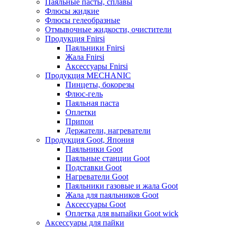
Паяльные пасты, сплавы
Флюсы жидкие
Флюсы гелеобразные
Отмывочные жидкости, очистители
Продукция Fnirsi
Паяльники Fnirsi
Жала Fnirsi
Аксессуары Fnirsi
Продукция MECHANIC
Пинцеты, бокорезы
Флюс-гель
Паяльная паста
Оплетки
Припои
Держатели, нагреватели
Продукция Goot, Япония
Паяльники Goot
Паяльные станции Goot
Подставки Goot
Нагреватели Goot
Паяльники газовые и жала Goot
Жала для паяльников Goot
Аксессуары Goot
Оплетка для выпайки Goot wick
Аксессуары для пайки