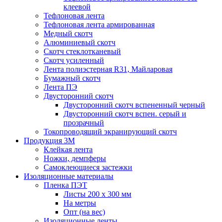
клеевой
Тефлоновая лента
Тефлоновая лента армированная
Медный скотч
Алюминиевый скотч
Скотч стеклотканевый
Скотч усиленный
Лента полиэстерная R31, Майларовая
Бумажный скотч
Лента ПЭ
Двусторонний скотч
Двусторонний скотч вспененный черный
Двусторонний скотч вспен. серый и
прозрачный
Токопроводящий экранирующий скотч
Продукция 3M
Клейкая лента
Ножки, демпферы
Самоклеющиеся застежки
Изоляционные материалы
Пленка ПЭТ
Листы 200 х 300 мм
На метры
Опт (на вес)
Изоляционные ленты