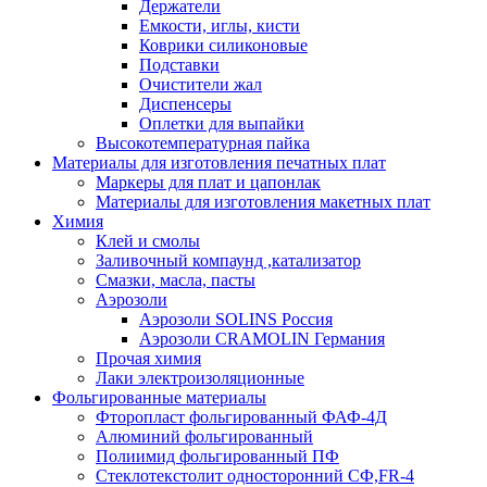
Держатели
Емкости, иглы, кисти
Коврики силиконовые
Подставки
Очистители жал
Диспенсеры
Оплетки для выпайки
Высокотемпературная пайка
Материалы для изготовления печатных плат
Маркеры для плат и цапонлак
Материалы для изготовления макетных плат
Химия
Клей и смолы
Заливочный компаунд ,катализатор
Смазки, масла, пасты
Аэрозоли
Аэрозоли SOLINS Россия
Аэрозоли CRAMOLIN Германия
Прочая химия
Лаки электроизоляционные
Фольгированные материалы
Фторопласт фольгированный ФАФ-4Д
Алюминий фольгированный
Полиимид фольгированный ПФ
Стеклотекстолит односторонний CФ,FR-4