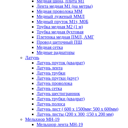
Медная шина, плита М1
Лента медная М1 (на метры)
Медная проволока ММ
Медный луженый ММЛ
Медный пруток М1т, М0Б
Трубка медная М2 (1 м)
Трубка медная бухтовая
Плетенка медная ПМЛ, АМГ
Провод щеточный ПЩ
Медная сетка
Медные радиаторы
Латунь
Латунь пруток (квадрат)
Латунь лента
Латунь трубки
Латунь прутки (круг)
Латунь проволока
Латунь сетка
Латунь шестигранник
Латунь трубки (квадрат)
Латунь полоса
Латунь лист ( 600 х 1500мм; 500 х 600мм)
Латунь листы (200 х 300 ;150 х 200 мм)
Мельхиор МН-19
Мельхиор лента МН-19