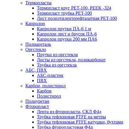
Термопласты
Термопласт круг PET-100, PEEK -324
Термопласт трубка PET-100
Лист полиэтилентерефталатная PET-100
Капролон
Капролон прутки ПА-6 1 м
Капролон лист и брусок ПА-6
Капролон прутки 200 мм ПА6
Полиацеталь
Оргстекло
Прутки из оргстекла
Листы из оргстекла, поликарбонат
Трубка из оргстекла
АБС, ПВХ
АБС-пластик
ПВХ
Карбон, полистирол
Карбон
Полистирол
Полиуретан
Фторопласт
Лента из фторопласта, СКЛ Ф4д
Трубка тефлоновая PTFE на метры
Трубка тефлоновая PTFE катушки, бухтами
Трубка фторопластовая Ф4д