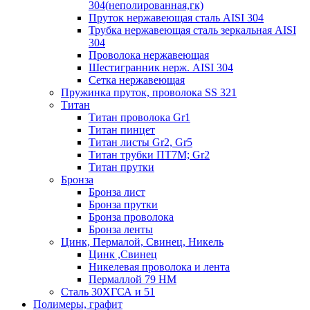
304(неполированная,гк)
Пруток нержавеющая сталь AISI 304
Трубка нержавеющая сталь зеркальная AISI
304
Проволока нержавеющая
Шестигранник нерж. AISI 304
Сетка нержавеющая
Пружинка пруток, проволока SS 321
Титан
Титан проволока Gr1
Титан пинцет
Титан листы Gr2, Gr5
Титан трубки ПТ7М; Gr2
Титан прутки
Бронза
Бронза лист
Бронза прутки
Бронза проволока
Бронза ленты
Цинк, Пермалой, Свинец, Никель
Цинк ,Свинец
Никелевая проволока и лента
Пермаллой 79 НМ
Сталь 30ХГСА и 51
Полимеры, графит