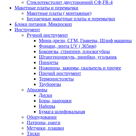
Стеклотекстолит двусторонний СФ,FR-4
Макетные платы и перемычки
Макетные платы ( монтажные)
Беспаечные макетные платы и перемычки
Блоки питания, Микроскоп
Инструмент
Ручной инструмент
Мини-дрели, СГМ, Граверы, Шлиф машины
Фонари, лента UV ( 365нм)
Бокорезы, cтриппер, плоскогубцы
Штангенциркуль, линейки, угольник
Пинцеты
Ножницы, зажимы, скальпель и прочее
Прочий инструмент
Термопистолеты
Труборезы
Абразивы
Диски
Боры, шарошки
Наборы
Бумага шлифовальная
Оборудование
Патроны, цанги
Метчики, плашки
Тиски