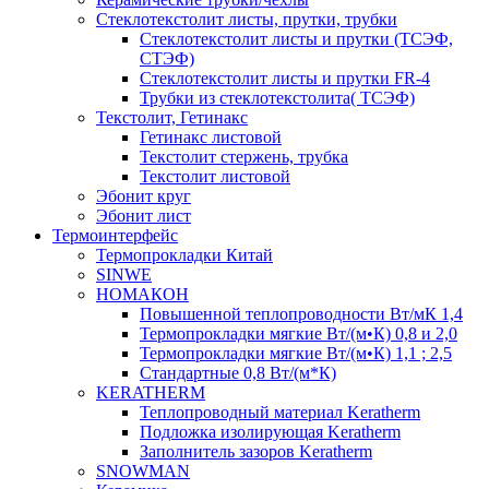
Cтеклотекстолит листы, прутки, трубки
Стеклотекстолит листы и прутки (ТСЭФ,
СТЭФ)
Стеклотекстолит листы и прутки FR-4
Трубки из стеклотекстолита( ТСЭФ)
Текстолит, Гетинакс
Гетинакс листовой
Текстолит стержень, трубка
Текстолит листовой
Эбонит круг
Эбонит лист
Термоинтерфейс
Термопрокладки Китай
SINWE
НОМАКОН
Повышенной теплопроводности Вт/мК 1,4
Термопрокладки мягкие Вт/(м•К) 0,8 и 2,0
Термопрокладки мягкие Вт/(м•К) 1,1 ; 2,5
Стандартные 0,8 Вт/(м*К)
KERATHERM
Теплопроводный материал Keratherm
Подложка изолирующая Keratherm
Заполнитель зазоров Keratherm
SNOWMAN