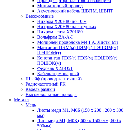
Провод с фторопластовой изоляцией
Миниатюрный провод
Акустический кабель ШВПМ, ШВПТ
Высокоомные
Нихром Х20Н80 по 10 м
Нихром Х20Н80 на катушках
Нихром лента Х20Н80
Вольфрам ВА-А-I
Молибден проволока М4-I-А, Листы Мч
Манганин ПЭМ(м) ПЭМ(т) ПЭШОМ(м)
ПЭШОМ(т)
Константан ПЭК(т) ПЭК(м) ПЭШОК(т)
ПЭШОК(м)
Фехраль Х23Ю5Т
Кабель термопарный
Шлейф (провод ленточный)
Радиочастотный РК
Кабель разный
Высоковольтные провода
Металл
Медь
Листы меди М1, М0Б (150 х 200 ; 200 х 300
мм)
Лист меди М1, М0Б ( 600 х 1500 мм; 600 х
500мм)