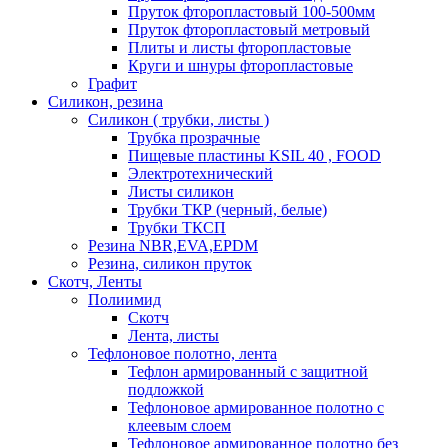
Пруток фторопластовый 100-500мм
Пруток фторопластовый метровый
Плиты и листы фторопластовые
Круги и шнуры фторопластовые
Графит
Силикон, резина
Силикон ( трубки, листы )
Трубка прозрачные
Пищевые пластины KSIL 40 , FOOD
Электротехнический
Листы силикон
Трубки ТКР (черный, белые)
Трубки ТКСП
Резина NBR,EVA,EPDM
Резина, силикон пруток
Скотч, Ленты
Полиимид
Скотч
Лента, листы
Тефлоновое полотно, лента
Тефлон армированный с защитной
подложкой
Тефлоновое армированное полотно с
клеевым слоем
Тефлоновое армированное полотно без