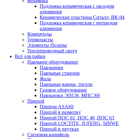
Керамика
Подложка керамическая с оксидом
алюминия
Керамические пластины Ситалл, ВК-94
Подложка керамическая с нитридом
алюминия
Компаунды
Термопасты
Элементы Пельтье
Теплопроводный скотч
Всё для пайки
Паяльное оборудование
Паяльники
Паяльные станции
Жала
Паяльные ванны, тигели
Газовое оборудование
Паяльники ЭПСН, МПСЭН
Припой
Припои ASAHI
Припой в размотку
Припой ПОС 61 ,ПОС 40 ,ПОС 63
Припой LOCTITE, JUFENG, SINWE
Припой в прутках
Сосновая канифоль