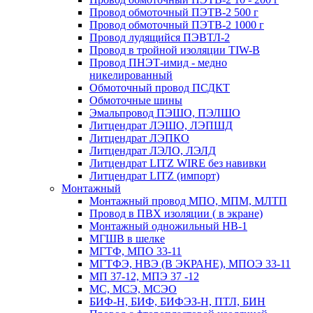
Провод обмоточный ПЭТВ-2 500 г
Провод обмоточный ПЭТВ-2 1000 г
Провод лудящийся ПЭВТЛ-2
Провод в тройной изоляции TIW-B
Провод ПНЭТ-имид - медно
никелированный
Обмоточный провод ПСДКТ
Обмоточные шины
Эмальпровод ПЭШО, ПЭЛШО
Литцендрат ЛЭШО, ЛЭПШД
Литцендрат ЛЭПКО
Литцендрат ЛЭЛО, ЛЭЛД
Литцендрат LITZ WIRE без навивки
Литцендрат LITZ (импорт)
Монтажный
Монтажный провод МПО, МПМ, МЛТП
Провод в ПВХ изоляции ( в экране)
Монтажный одножильный HB-1
МГШВ в шелке
МГТФ, МПО 33-11
МГТФЭ, НВЭ (В ЭКРАНЕ), МПОЭ 33-11
МП 37-12, МПЭ 37 -12
МС, МСЭ, МСЭО
БИФ-Н, БИФ, БИФЭЗ-Н, ПТЛ, БИН