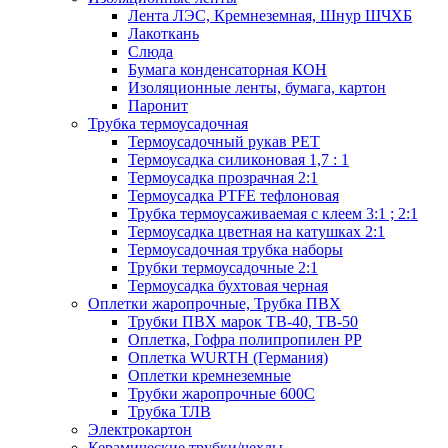
Лента ЛЭС, Кремнеземная, Шнур ШЧХБ
Лакоткань
Слюда
Бумага конденсаторная КОН
Изоляционные ленты, бумага, картон
Паронит
Трубка термоусадочная
Термоусадочный рукав PET
Термоусадка силиконовая 1,7 : 1
Термоусадка прозрачная 2:1
Термоусадка PTFE тефлоновая
Трубка термоусаживаемая с клеем 3:1 ; 2:1
Термоусадка цветная на катушках 2:1
Термоусадочная трубка наборы
Трубки термоусадочные 2:1
Термоусадка бухтовая черная
Оплетки жаропрочные, Трубка ПВХ
Трубки ПВХ марок ТВ-40, ТВ-50
Оплетка, Гофра полипропилен PP
Оплетка WURTH (Германия)
Оплетки кремнеземные
Трубки жаропрочные 600С
Трубка ТЛВ
Электрокартон
Керамические трубки/чехлы