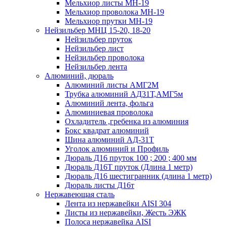
Мельхиор листы МН-19
Мельхиор проволока МН-19
Мельхиор прутки МН-19
Нейзильбер МНЦ 15-20, 18-20
Нейзильбер пруток
Нейзильбер лист
Нейзильбер проволока
Нейзильбер лента
Алюминий, дюраль
Алюминий листы АМГ2М
Трубка алюминий АД31Т,АМГ5м
Алюминий лента, фольга
Алюминиевая проволока
Охладитель ,гребенка из алюминия
Бокс квадрат алюминий
Шина алюминий АД-31Т
Уголок алюминий и Профиль
Дюраль Д16 пруток 100 ; 200 ; 400 мм
Дюраль Д16Т пруток (Длина 1 метр)
Дюраль Д16 шестигранник (длина 1 метр)
Дюраль листы Д16т
Нержавеющая сталь
Лента из нержавейки AISI 304
Листы из нержавейки, Жесть ЭЖК
Полоса нержавейка АISI