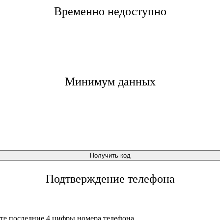
Временно недоступно
Минимум данных
Получить код
Подтверждение телефона
те последние 4 цифры номера телефона.