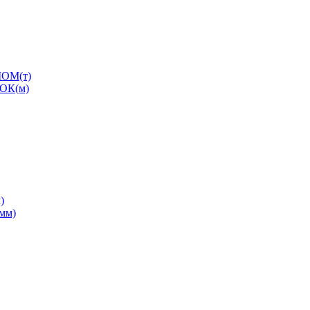
ОМ(т)
ОК(м)
)
0мм)