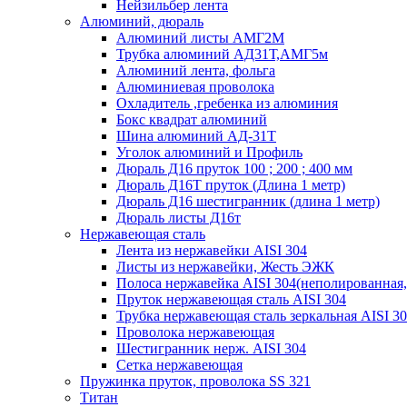
Нейзильбер лента
Алюминий, дюраль
Алюминий листы АМГ2М
Трубка алюминий АД31Т,АМГ5м
Алюминий лента, фольга
Алюминиевая проволока
Охладитель ,гребенка из алюминия
Бокс квадрат алюминий
Шина алюминий АД-31Т
Уголок алюминий и Профиль
Дюраль Д16 пруток 100 ; 200 ; 400 мм
Дюраль Д16Т пруток (Длина 1 метр)
Дюраль Д16 шестигранник (длина 1 метр)
Дюраль листы Д16т
Нержавеющая сталь
Лента из нержавейки AISI 304
Листы из нержавейки, Жесть ЭЖК
Полоса нержавейка АISI 304(неполированная,
Пруток нержавеющая сталь AISI 304
Трубка нержавеющая сталь зеркальная AISI 3
Проволока нержавеющая
Шестигранник нерж. AISI 304
Сетка нержавеющая
Пружинка пруток, проволока SS 321
Титан