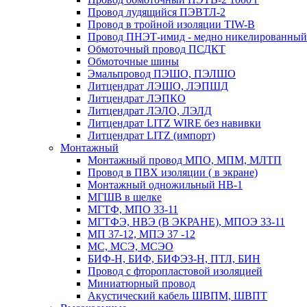
Провод лудящийся ПЭВТЛ-2
Провод в тройной изоляции TIW-B
Провод ПНЭТ-имид - медно никелированный
Обмоточный провод ПСДКТ
Обмоточные шины
Эмальпровод ПЭШО, ПЭЛШО
Литцендрат ЛЭШО, ЛЭПШД
Литцендрат ЛЭПКО
Литцендрат ЛЭЛО, ЛЭЛД
Литцендрат LITZ WIRE без навивки
Литцендрат LITZ (импорт)
Монтажный
Монтажный провод МПО, МПМ, МЛТП
Провод в ПВХ изоляции ( в экране)
Монтажный одножильный HB-1
МГШВ в шелке
МГТФ, МПО 33-11
МГТФЭ, НВЭ (В ЭКРАНЕ), МПОЭ 33-11
МП 37-12, МПЭ 37 -12
МС, МСЭ, МСЭО
БИФ-Н, БИФ, БИФЭЗ-Н, ПТЛ, БИН
Провод с фторопластовой изоляцией
Миниатюрный провод
Акустический кабель ШВПМ, ШВПТ