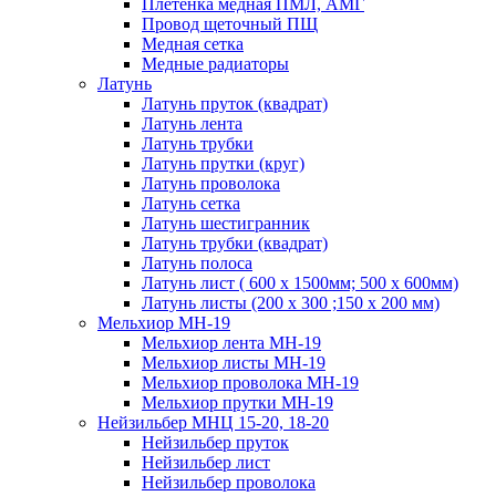
Плетенка медная ПМЛ, АМГ
Провод щеточный ПЩ
Медная сетка
Медные радиаторы
Латунь
Латунь пруток (квадрат)
Латунь лента
Латунь трубки
Латунь прутки (круг)
Латунь проволока
Латунь сетка
Латунь шестигранник
Латунь трубки (квадрат)
Латунь полоса
Латунь лист ( 600 х 1500мм; 500 х 600мм)
Латунь листы (200 х 300 ;150 х 200 мм)
Мельхиор МН-19
Мельхиор лента МН-19
Мельхиор листы МН-19
Мельхиор проволока МН-19
Мельхиор прутки МН-19
Нейзильбер МНЦ 15-20, 18-20
Нейзильбер пруток
Нейзильбер лист
Нейзильбер проволока