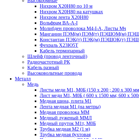
Высокоомные
Нихром Х20Н80 по 10 м
Нихром Х20Н80 на катушках
Нихром лента Х20Н80
Вольфрам ВА-А-I
Молибден проволока М4-I-А, Листы Мч
Манганин ПЭМ(м) ПЭМ(т) ПЭШОМ(м) ПЭШ
Константан ПЭК(т) ПЭК(м) ПЭШОК(т) ПЭШ
Фехраль Х23Ю5Т
Кабель термопарный
Шлейф (провод ленточный)
Радиочастотный РК
Кабель разный
Высоковольтные провода
Металл
Медь
Листы меди М1, М0Б (150 х 200 ; 200 х 300 мм
Лист меди М1, М0Б ( 600 х 1500 мм; 600 х 50
Медная шина, плита М1
Лента медная М1 (на метры)
Медная проволока ММ
Медный луженый ММЛ
Медный пруток М1т, М0Б
Трубка медная М2 (1 м)
Трубка медная бухтовая