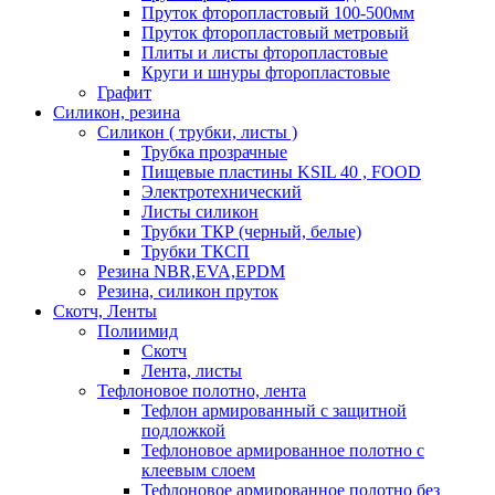
Пруток фторопластовый 100-500мм
Пруток фторопластовый метровый
Плиты и листы фторопластовые
Круги и шнуры фторопластовые
Графит
Силикон, резина
Силикон ( трубки, листы )
Трубка прозрачные
Пищевые пластины KSIL 40 , FOOD
Электротехнический
Листы силикон
Трубки ТКР (черный, белые)
Трубки ТКСП
Резина NBR,EVA,EPDM
Резина, силикон пруток
Скотч, Ленты
Полиимид
Скотч
Лента, листы
Тефлоновое полотно, лента
Тефлон армированный с защитной
подложкой
Тефлоновое армированное полотно с
клеевым слоем
Тефлоновое армированное полотно без