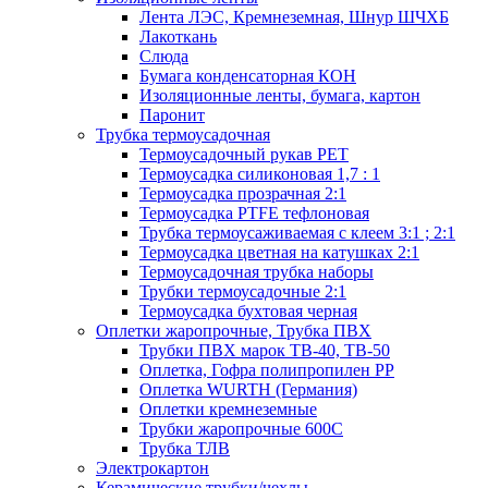
Лента ЛЭС, Кремнеземная, Шнур ШЧХБ
Лакоткань
Слюда
Бумага конденсаторная КОН
Изоляционные ленты, бумага, картон
Паронит
Трубка термоусадочная
Термоусадочный рукав PET
Термоусадка силиконовая 1,7 : 1
Термоусадка прозрачная 2:1
Термоусадка PTFE тефлоновая
Трубка термоусаживаемая с клеем 3:1 ; 2:1
Термоусадка цветная на катушках 2:1
Термоусадочная трубка наборы
Трубки термоусадочные 2:1
Термоусадка бухтовая черная
Оплетки жаропрочные, Трубка ПВХ
Трубки ПВХ марок ТВ-40, ТВ-50
Оплетка, Гофра полипропилен PP
Оплетка WURTH (Германия)
Оплетки кремнеземные
Трубки жаропрочные 600С
Трубка ТЛВ
Электрокартон
Керамические трубки/чехлы