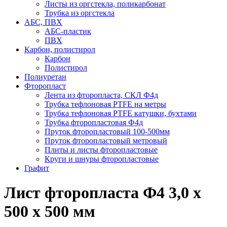
Листы из оргстекла, поликарбонат
Трубка из оргстекла
АБС, ПВХ
АБС-пластик
ПВХ
Карбон, полистирол
Карбон
Полистирол
Полиуретан
Фторопласт
Лента из фторопласта, СКЛ Ф4д
Трубка тефлоновая PTFE на метры
Трубка тефлоновая PTFE катушки, бухтами
Трубка фторопластовая Ф4д
Пруток фторопластовый 100-500мм
Пруток фторопластовый метровый
Плиты и листы фторопластовые
Круги и шнуры фторопластовые
Графит
Лист фторопласта Ф4 3,0 х
500 х 500 мм