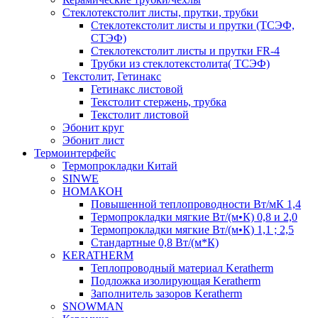
Cтеклотекстолит листы, прутки, трубки
Стеклотекстолит листы и прутки (ТСЭФ,
СТЭФ)
Стеклотекстолит листы и прутки FR-4
Трубки из стеклотекстолита( ТСЭФ)
Текстолит, Гетинакс
Гетинакс листовой
Текстолит стержень, трубка
Текстолит листовой
Эбонит круг
Эбонит лист
Термоинтерфейс
Термопрокладки Китай
SINWE
НОМАКОН
Повышенной теплопроводности Вт/мК 1,4
Термопрокладки мягкие Вт/(м•К) 0,8 и 2,0
Термопрокладки мягкие Вт/(м•К) 1,1 ; 2,5
Стандартные 0,8 Вт/(м*К)
KERATHERM
Теплопроводный материал Keratherm
Подложка изолирующая Keratherm
Заполнитель зазоров Keratherm
SNOWMAN