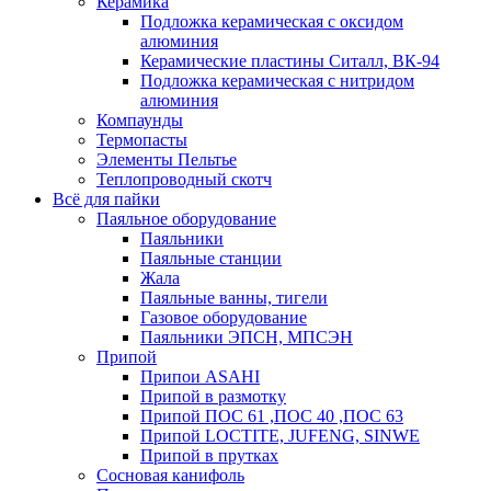
Керамика
Подложка керамическая с оксидом
алюминия
Керамические пластины Ситалл, ВК-94
Подложка керамическая с нитридом
алюминия
Компаунды
Термопасты
Элементы Пельтье
Теплопроводный скотч
Всё для пайки
Паяльное оборудование
Паяльники
Паяльные станции
Жала
Паяльные ванны, тигели
Газовое оборудование
Паяльники ЭПСН, МПСЭН
Припой
Припои ASAHI
Припой в размотку
Припой ПОС 61 ,ПОС 40 ,ПОС 63
Припой LOCTITE, JUFENG, SINWE
Припой в прутках
Сосновая канифоль