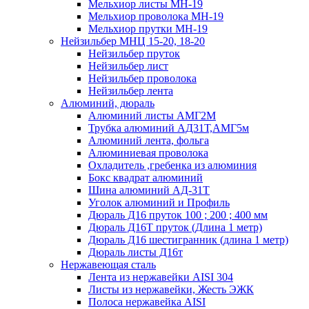
Мельхиор листы МН-19
Мельхиор проволока МН-19
Мельхиор прутки МН-19
Нейзильбер МНЦ 15-20, 18-20
Нейзильбер пруток
Нейзильбер лист
Нейзильбер проволока
Нейзильбер лента
Алюминий, дюраль
Алюминий листы АМГ2М
Трубка алюминий АД31Т,АМГ5м
Алюминий лента, фольга
Алюминиевая проволока
Охладитель ,гребенка из алюминия
Бокс квадрат алюминий
Шина алюминий АД-31Т
Уголок алюминий и Профиль
Дюраль Д16 пруток 100 ; 200 ; 400 мм
Дюраль Д16Т пруток (Длина 1 метр)
Дюраль Д16 шестигранник (длина 1 метр)
Дюраль листы Д16т
Нержавеющая сталь
Лента из нержавейки AISI 304
Листы из нержавейки, Жесть ЭЖК
Полоса нержавейка АISI