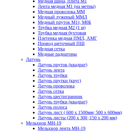
Медная шина, плита М1
Лента медная М1 (на метры)
Медная проволока ММ
Медный луженый ММЛ
Медный пруток М1т, М0Б
Трубка медная М2 (1 м)
Трубка медная бухтовая
Плетенка медная ПМЛ, АМГ
Провод щеточный ПЩ
Медная сетка
Медные радиаторы
Латунь
Латунь пруток (квадрат)
Латунь лента
Латунь трубки
Латунь прутки (круг)
Латунь проволока
Латунь сетка
Латунь шестигранник
Латунь трубки (квадрат)
Латунь полоса
Латунь лист ( 600 х 1500мм; 500 х 600мм)
Латунь листы (200 х 300 ;150 х 200 мм)
Мельхиор МН-19
Мельхиор лента МН-19