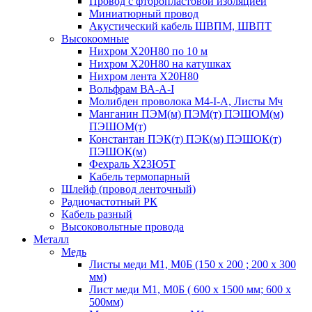
Провод с фторопластовой изоляцией
Миниатюрный провод
Акустический кабель ШВПМ, ШВПТ
Высокоомные
Нихром Х20Н80 по 10 м
Нихром Х20Н80 на катушках
Нихром лента Х20Н80
Вольфрам ВА-А-I
Молибден проволока М4-I-А, Листы Мч
Манганин ПЭМ(м) ПЭМ(т) ПЭШОМ(м)
ПЭШОМ(т)
Константан ПЭК(т) ПЭК(м) ПЭШОК(т)
ПЭШОК(м)
Фехраль Х23Ю5Т
Кабель термопарный
Шлейф (провод ленточный)
Радиочастотный РК
Кабель разный
Высоковольтные провода
Металл
Медь
Листы меди М1, М0Б (150 х 200 ; 200 х 300
мм)
Лист меди М1, М0Б ( 600 х 1500 мм; 600 х
500мм)