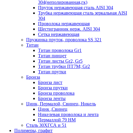
304(неполированная,гк)
Пруток нержавеющая сталь AISI 304
Трубка нержавеющая сталь зеркальная AISI
304
Проволока нержавеющая
Шестигранник нерж. AISI 304
Сетка нержавеющая
Пружинка пруток, проволока SS 321
Титан
Титан проволока Gr1
Титан пинцет
Титан листы Gr2, Gr5
Титан трубки ПТ7М; Gr2
Титан прутки
Бронза
Бронза лист
Бронза прутки
Бронза проволока
Бронза ленты
Цинк, Пермалой, Свинец, Никель
Цинк ,Свинец
Никелевая проволока и лента
Пермаллой 79 НМ
Сталь 30ХГСА и 51
Полимеры, графит