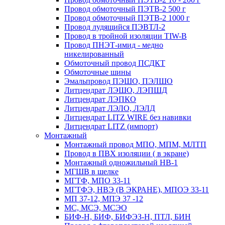
Провод обмоточный ПЭТВ-2 500 г
Провод обмоточный ПЭТВ-2 1000 г
Провод лудящийся ПЭВТЛ-2
Провод в тройной изоляции TIW-B
Провод ПНЭТ-имид - медно
никелированный
Обмоточный провод ПСДКТ
Обмоточные шины
Эмальпровод ПЭШО, ПЭЛШО
Литцендрат ЛЭШО, ЛЭПШД
Литцендрат ЛЭПКО
Литцендрат ЛЭЛО, ЛЭЛД
Литцендрат LITZ WIRE без навивки
Литцендрат LITZ (импорт)
Монтажный
Монтажный провод МПО, МПМ, МЛТП
Провод в ПВХ изоляции ( в экране)
Монтажный одножильный HB-1
МГШВ в шелке
МГТФ, МПО 33-11
МГТФЭ, НВЭ (В ЭКРАНЕ), МПОЭ 33-11
МП 37-12, МПЭ 37 -12
МС, МСЭ, МСЭО
БИФ-Н, БИФ, БИФЭЗ-Н, ПТЛ, БИН