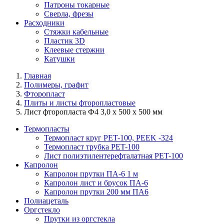
Патроны токарные
Сверла, фрезы
Расходники
Стяжки кабельные
Пластик 3D
Клеевые стержни
Катушки
Главная
Полимеры, графит
Фторопласт
Плиты и листы фторопластовые
Лист фторопласта Ф4 3,0 х 500 х 500 мм
Термопласты
Термопласт круг PET-100, PEEK -324
Термопласт трубка PET-100
Лист полиэтилентерефталатная PET-100
Капролон
Капролон прутки ПА-6 1 м
Капролон лист и брусок ПА-6
Капролон прутки 200 мм ПА6
Полиацеталь
Оргстекло
Прутки из оргстекла