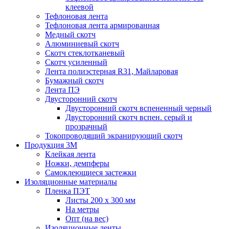
клеевой
Тефлоновая лента
Тефлоновая лента армированная
Медный скотч
Алюминиевый скотч
Скотч стеклотканевый
Скотч усиленный
Лента полиэстерная R31, Майларовая
Бумажный скотч
Лента ПЭ
Двусторонний скотч
Двусторонний скотч вспененный черный
Двусторонний скотч вспен. серый и
прозрачный
Токопроводящий экранирующий скотч
Продукция 3M
Клейкая лента
Ножки, демпферы
Самоклеющиеся застежки
Изоляционные материалы
Пленка ПЭТ
Листы 200 х 300 мм
На метры
Опт (на вес)
Изоляционные ленты