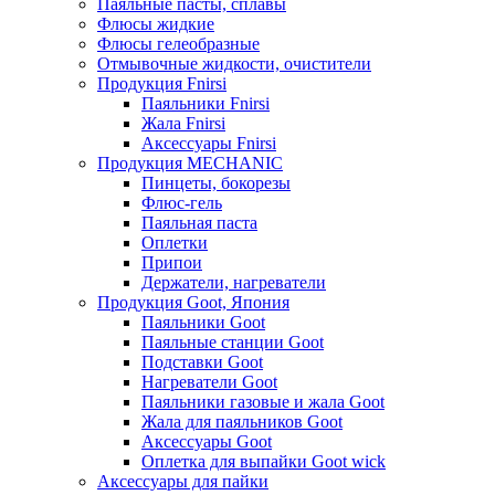
Паяльные пасты, сплавы
Флюсы жидкие
Флюсы гелеобразные
Отмывочные жидкости, очистители
Продукция Fnirsi
Паяльники Fnirsi
Жала Fnirsi
Аксессуары Fnirsi
Продукция MECHANIC
Пинцеты, бокорезы
Флюс-гель
Паяльная паста
Оплетки
Припои
Держатели, нагреватели
Продукция Goot, Япония
Паяльники Goot
Паяльные станции Goot
Подставки Goot
Нагреватели Goot
Паяльники газовые и жала Goot
Жала для паяльников Goot
Аксессуары Goot
Оплетка для выпайки Goot wick
Аксессуары для пайки