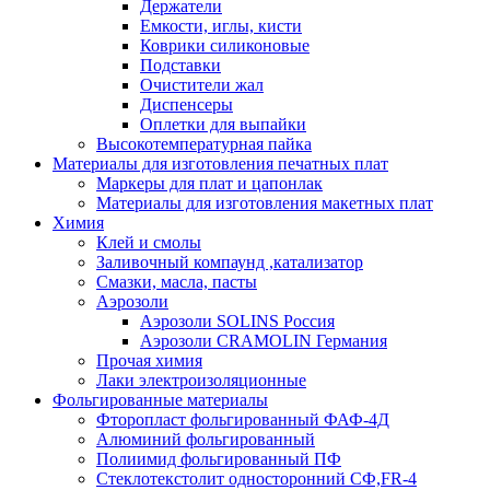
Держатели
Емкости, иглы, кисти
Коврики силиконовые
Подставки
Очистители жал
Диспенсеры
Оплетки для выпайки
Высокотемпературная пайка
Материалы для изготовления печатных плат
Маркеры для плат и цапонлак
Материалы для изготовления макетных плат
Химия
Клей и смолы
Заливочный компаунд ,катализатор
Смазки, масла, пасты
Аэрозоли
Аэрозоли SOLINS Россия
Аэрозоли CRAMOLIN Германия
Прочая химия
Лаки электроизоляционные
Фольгированные материалы
Фторопласт фольгированный ФАФ-4Д
Алюминий фольгированный
Полиимид фольгированный ПФ
Стеклотекстолит односторонний CФ,FR-4