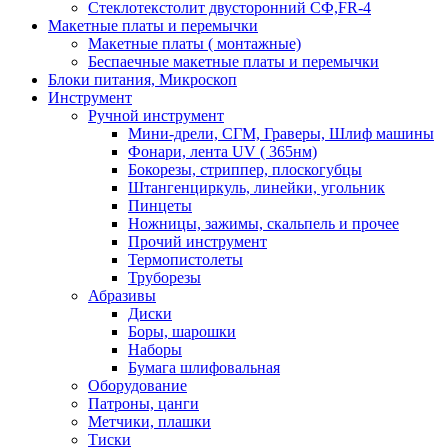
Стеклотекстолит двусторонний СФ,FR-4
Макетные платы и перемычки
Макетные платы ( монтажные)
Беспаечные макетные платы и перемычки
Блоки питания, Микроскоп
Инструмент
Ручной инструмент
Мини-дрели, СГМ, Граверы, Шлиф машины
Фонари, лента UV ( 365нм)
Бокорезы, cтриппер, плоскогубцы
Штангенциркуль, линейки, угольник
Пинцеты
Ножницы, зажимы, скальпель и прочее
Прочий инструмент
Термопистолеты
Труборезы
Абразивы
Диски
Боры, шарошки
Наборы
Бумага шлифовальная
Оборудование
Патроны, цанги
Метчики, плашки
Тиски