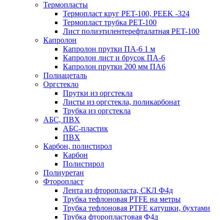
Термопласты
Термопласт круг PET-100, PEEK -324
Термопласт трубка PET-100
Лист полиэтилентерефталатная PET-100
Капролон
Капролон прутки ПА-6 1 м
Капролон лист и брусок ПА-6
Капролон прутки 200 мм ПА6
Полиацеталь
Оргстекло
Прутки из оргстекла
Листы из оргстекла, поликарбонат
Трубка из оргстекла
АБС, ПВХ
АБС-пластик
ПВХ
Карбон, полистирол
Карбон
Полистирол
Полиуретан
Фторопласт
Лента из фторопласта, СКЛ Ф4д
Трубка тефлоновая PTFE на метры
Трубка тефлоновая PTFE катушки, бухтами
Трубка фторопластовая Ф4д