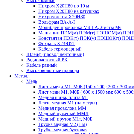
Высокоомные
Нихром Х20Н80 по 10 м
Нихром Х20Н80 на катушках
Нихром лента Х20Н80
Вольфрам ВА-А-I
Молибден проволока М4-I-А, Листы Мч
Манганин ПЭМ(м) ПЭМ(т) ПЭШОМ(м) ПЭШ
Константан ПЭК(т) ПЭК(м) ПЭШОК(т) ПЭШ
Фехраль Х23Ю5Т
Кабель термопарный
Шлейф (провод ленточный)
Радиочастотный РК
Кабель разный
Высоковольтные провода
Металл
Медь
Листы меди М1, М0Б (150 х 200 ; 200 х 300 мм
Лист меди М1, М0Б ( 600 х 1500 мм; 600 х 50
Медная шина, плита М1
Лента медная М1 (на метры)
Медная проволока ММ
Медный луженый ММЛ
Медный пруток М1т, М0Б
Трубка медная М2 (1 м)
Трубка медная бухтовая