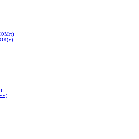
ОМ(т)
ОК(м)
)
0мм)