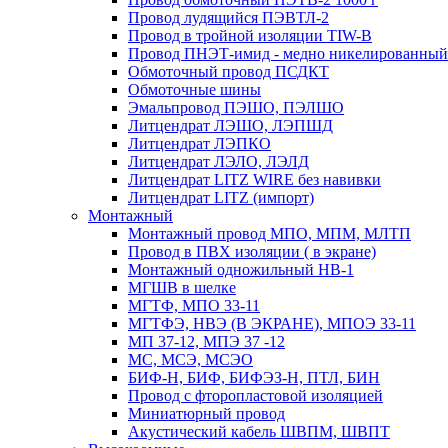
Провод лудящийся ПЭВТЛ-2
Провод в тройной изоляции TIW-B
Провод ПНЭТ-имид - медно никелированный
Обмоточный провод ПСДКТ
Обмоточные шины
Эмальпровод ПЭШО, ПЭЛШО
Литцендрат ЛЭШО, ЛЭПШД
Литцендрат ЛЭПКО
Литцендрат ЛЭЛО, ЛЭЛД
Литцендрат LITZ WIRE без навивки
Литцендрат LITZ (импорт)
Монтажный
Монтажный провод МПО, МПМ, МЛТП
Провод в ПВХ изоляции ( в экране)
Монтажный одножильный HB-1
МГШВ в шелке
МГТФ, МПО 33-11
МГТФЭ, НВЭ (В ЭКРАНЕ), МПОЭ 33-11
МП 37-12, МПЭ 37 -12
МС, МСЭ, МСЭО
БИФ-Н, БИФ, БИФЭЗ-Н, ПТЛ, БИН
Провод с фторопластовой изоляцией
Миниатюрный провод
Акустический кабель ШВПМ, ШВПТ