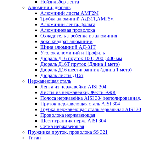
Нейзильбер лента
Алюминий, дюраль
Алюминий листы АМГ2М
Трубка алюминий АД31Т,АМГ5м
Алюминий лента, фольга
Алюминиевая проволока
Охладитель ,гребенка из алюминия
Бокс квадрат алюминий
Шина алюминий АД-31Т
Уголок алюминий и Профиль
Дюраль Д16 пруток 100 ; 200 ; 400 мм
Дюраль Д16Т пруток (Длина 1 метр)
Дюраль Д16 шестигранник (длина 1 метр)
Дюраль листы Д16т
Нержавеющая сталь
Лента из нержавейки AISI 304
Листы из нержавейки, Жесть ЭЖК
Полоса нержавейка АISI 304(неполированная,
Пруток нержавеющая сталь AISI 304
Трубка нержавеющая сталь зеркальная AISI 3
Проволока нержавеющая
Шестигранник нерж. AISI 304
Сетка нержавеющая
Пружинка пруток, проволока SS 321
Титан