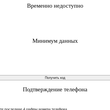
Временно недоступно
Минимум данных
Получить код
Подтверждение телефона
те последние 4 цифры номера телефона.