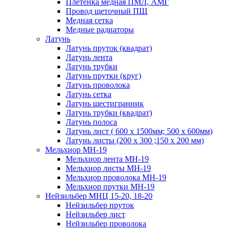
Плетенка медная ПМЛ, АМГ
Провод щеточный ПЩ
Медная сетка
Медные радиаторы
Латунь
Латунь пруток (квадрат)
Латунь лента
Латунь трубки
Латунь прутки (круг)
Латунь проволока
Латунь сетка
Латунь шестигранник
Латунь трубки (квадрат)
Латунь полоса
Латунь лист ( 600 х 1500мм; 500 х 600мм)
Латунь листы (200 х 300 ;150 х 200 мм)
Мельхиор МН-19
Мельхиор лента МН-19
Мельхиор листы МН-19
Мельхиор проволока МН-19
Мельхиор прутки МН-19
Нейзильбер МНЦ 15-20, 18-20
Нейзильбер пруток
Нейзильбер лист
Нейзильбер проволока