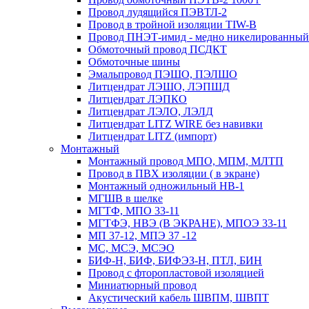
Провод лудящийся ПЭВТЛ-2
Провод в тройной изоляции TIW-B
Провод ПНЭТ-имид - медно никелированный
Обмоточный провод ПСДКТ
Обмоточные шины
Эмальпровод ПЭШО, ПЭЛШО
Литцендрат ЛЭШО, ЛЭПШД
Литцендрат ЛЭПКО
Литцендрат ЛЭЛО, ЛЭЛД
Литцендрат LITZ WIRE без навивки
Литцендрат LITZ (импорт)
Монтажный
Монтажный провод МПО, МПМ, МЛТП
Провод в ПВХ изоляции ( в экране)
Монтажный одножильный HB-1
МГШВ в шелке
МГТФ, МПО 33-11
МГТФЭ, НВЭ (В ЭКРАНЕ), МПОЭ 33-11
МП 37-12, МПЭ 37 -12
МС, МСЭ, МСЭО
БИФ-Н, БИФ, БИФЭЗ-Н, ПТЛ, БИН
Провод с фторопластовой изоляцией
Миниатюрный провод
Акустический кабель ШВПМ, ШВПТ