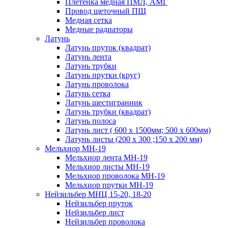
Плетенка медная ПМЛ, АМГ
Провод щеточный ПЩ
Медная сетка
Медные радиаторы
Латунь
Латунь пруток (квадрат)
Латунь лента
Латунь трубки
Латунь прутки (круг)
Латунь проволока
Латунь сетка
Латунь шестигранник
Латунь трубки (квадрат)
Латунь полоса
Латунь лист ( 600 х 1500мм; 500 х 600мм)
Латунь листы (200 х 300 ;150 х 200 мм)
Мельхиор МН-19
Мельхиор лента МН-19
Мельхиор листы МН-19
Мельхиор проволока МН-19
Мельхиор прутки МН-19
Нейзильбер МНЦ 15-20, 18-20
Нейзильбер пруток
Нейзильбер лист
Нейзильбер проволока