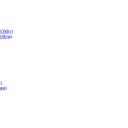
ОМ(т)
ОК(м)
)
0мм)