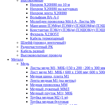
Высокоомные
Нихром Х20Н80 по 10 м
Нихром Х20Н80 на катушках
Нихром лента Х20Н80
Вольфрам ВА-А-I
Молибден проволока М4-I-А, Листы Мч
Манганин ПЭМ(м) ПЭМ(т) ПЭШОМ(м) ПЭШ
Константан ПЭК(т) ПЭК(м) ПЭШОК(т) ПЭШ
Фехраль Х23Ю5Т
Кабель термопарный
Шлейф (провод ленточный)
Радиочастотный РК
Кабель разный
Высоковольтные провода
Металл
Медь
Листы меди М1, М0Б (150 х 200 ; 200 х 300 мм
Лист меди М1, М0Б ( 600 х 1500 мм; 600 х 50
Медная шина, плита М1
Лента медная М1 (на метры)
Медная проволока ММ
Медный луженый ММЛ
Медный пруток М1т, М0Б
Трубка медная М2 (1 м)
Трубка медная бухтовая