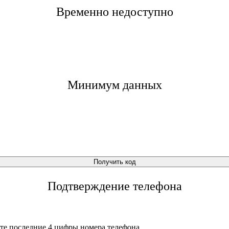
Временно недоступно
Минимум данных
Получить код
Подтверждение телефона
те последние 4 цифры номера телефона.