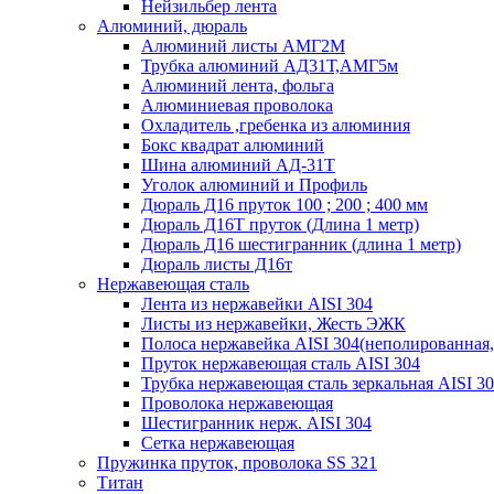
Нейзильбер лента
Алюминий, дюраль
Алюминий листы АМГ2М
Трубка алюминий АД31Т,АМГ5м
Алюминий лента, фольга
Алюминиевая проволока
Охладитель ,гребенка из алюминия
Бокс квадрат алюминий
Шина алюминий АД-31Т
Уголок алюминий и Профиль
Дюраль Д16 пруток 100 ; 200 ; 400 мм
Дюраль Д16Т пруток (Длина 1 метр)
Дюраль Д16 шестигранник (длина 1 метр)
Дюраль листы Д16т
Нержавеющая сталь
Лента из нержавейки AISI 304
Листы из нержавейки, Жесть ЭЖК
Полоса нержавейка АISI 304(неполированная,
Пруток нержавеющая сталь AISI 304
Трубка нержавеющая сталь зеркальная AISI 3
Проволока нержавеющая
Шестигранник нерж. AISI 304
Сетка нержавеющая
Пружинка пруток, проволока SS 321
Титан