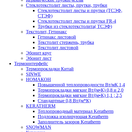
Cтеклотекстолит листы, прутки, трубки
Стеклотекстолит листы и прутки (ТСЭФ,
СТЭФ)
Стеклотекстолит листы и прутки FR-4
Трубки из стеклотекстолита( ТСЭФ)
Текстолит, Гетинакс
Гетинакс листовой
Текстолит стержень, трубка
Текстолит листовой
Эбонит круг
Эбонит лист
Термоинтерфейс
Термопрокладки Китай
SINWE
НОМАКОН
Повышенной теплопроводности Вт/мК 1,4
Термопрокладки мягкие Вт/(м•К) 0,8 и 2,0
Термопрокладки мягкие Вт/(м•К) 1,1 ; 2,5
Стандартные 0,8 Вт/(м*К)
KERATHERM
Теплопроводный материал Keratherm
Подложка изолирующая Keratherm
Заполнитель зазоров Keratherm
SNOWMAN