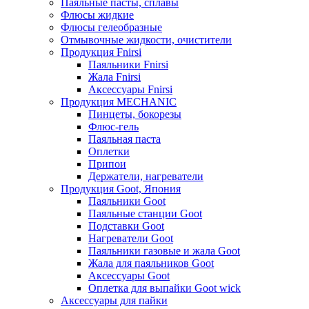
Паяльные пасты, сплавы
Флюсы жидкие
Флюсы гелеобразные
Отмывочные жидкости, очистители
Продукция Fnirsi
Паяльники Fnirsi
Жала Fnirsi
Аксессуары Fnirsi
Продукция MECHANIC
Пинцеты, бокорезы
Флюс-гель
Паяльная паста
Оплетки
Припои
Держатели, нагреватели
Продукция Goot, Япония
Паяльники Goot
Паяльные станции Goot
Подставки Goot
Нагреватели Goot
Паяльники газовые и жала Goot
Жала для паяльников Goot
Аксессуары Goot
Оплетка для выпайки Goot wick
Аксессуары для пайки