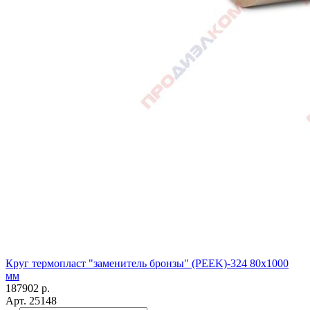
Круг термопласт "заменитель бронзы" (PEEK)-324 80х1000
мм
187902
р.
Арт.
25148