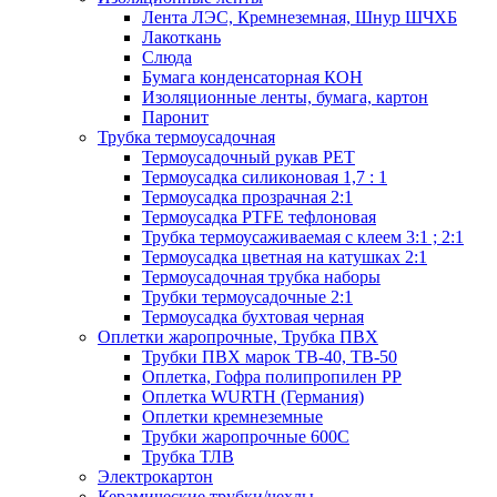
Лента ЛЭС, Кремнеземная, Шнур ШЧХБ
Лакоткань
Слюда
Бумага конденсаторная КОН
Изоляционные ленты, бумага, картон
Паронит
Трубка термоусадочная
Термоусадочный рукав PET
Термоусадка силиконовая 1,7 : 1
Термоусадка прозрачная 2:1
Термоусадка PTFE тефлоновая
Трубка термоусаживаемая с клеем 3:1 ; 2:1
Термоусадка цветная на катушках 2:1
Термоусадочная трубка наборы
Трубки термоусадочные 2:1
Термоусадка бухтовая черная
Оплетки жаропрочные, Трубка ПВХ
Трубки ПВХ марок ТВ-40, ТВ-50
Оплетка, Гофра полипропилен PP
Оплетка WURTH (Германия)
Оплетки кремнеземные
Трубки жаропрочные 600С
Трубка ТЛВ
Электрокартон
Керамические трубки/чехлы