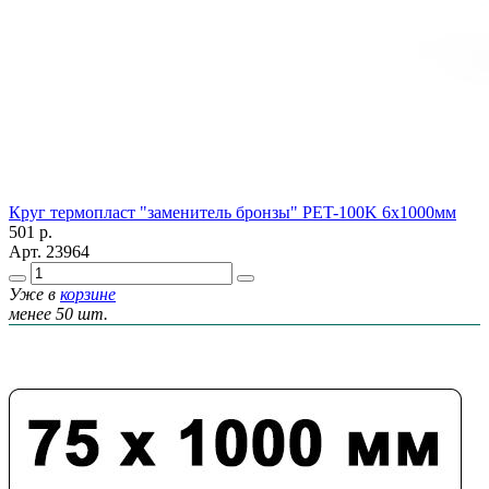
Круг термопласт "заменитель бронзы" PET-100K 6х1000мм
501
р.
Арт.
23964
Уже в
корзине
менее 50 шт.