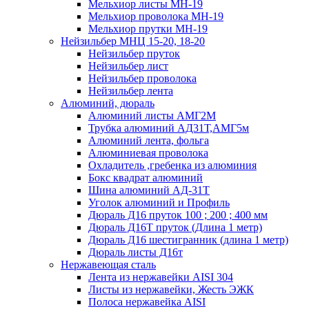
Мельхиор листы МН-19
Мельхиор проволока МН-19
Мельхиор прутки МН-19
Нейзильбер МНЦ 15-20, 18-20
Нейзильбер пруток
Нейзильбер лист
Нейзильбер проволока
Нейзильбер лента
Алюминий, дюраль
Алюминий листы АМГ2М
Трубка алюминий АД31Т,АМГ5м
Алюминий лента, фольга
Алюминиевая проволока
Охладитель ,гребенка из алюминия
Бокс квадрат алюминий
Шина алюминий АД-31Т
Уголок алюминий и Профиль
Дюраль Д16 пруток 100 ; 200 ; 400 мм
Дюраль Д16Т пруток (Длина 1 метр)
Дюраль Д16 шестигранник (длина 1 метр)
Дюраль листы Д16т
Нержавеющая сталь
Лента из нержавейки AISI 304
Листы из нержавейки, Жесть ЭЖК
Полоса нержавейка АISI