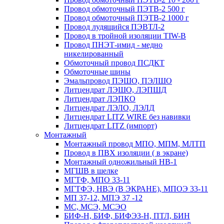
Провод обмоточный ПЭТВ-2 500 г
Провод обмоточный ПЭТВ-2 1000 г
Провод лудящийся ПЭВТЛ-2
Провод в тройной изоляции TIW-B
Провод ПНЭТ-имид - медно
никелированный
Обмоточный провод ПСДКТ
Обмоточные шины
Эмальпровод ПЭШО, ПЭЛШО
Литцендрат ЛЭШО, ЛЭПШД
Литцендрат ЛЭПКО
Литцендрат ЛЭЛО, ЛЭЛД
Литцендрат LITZ WIRE без навивки
Литцендрат LITZ (импорт)
Монтажный
Монтажный провод МПО, МПМ, МЛТП
Провод в ПВХ изоляции ( в экране)
Монтажный одножильный HB-1
МГШВ в шелке
МГТФ, МПО 33-11
МГТФЭ, НВЭ (В ЭКРАНЕ), МПОЭ 33-11
МП 37-12, МПЭ 37 -12
МС, МСЭ, МСЭО
БИФ-Н, БИФ, БИФЭЗ-Н, ПТЛ, БИН