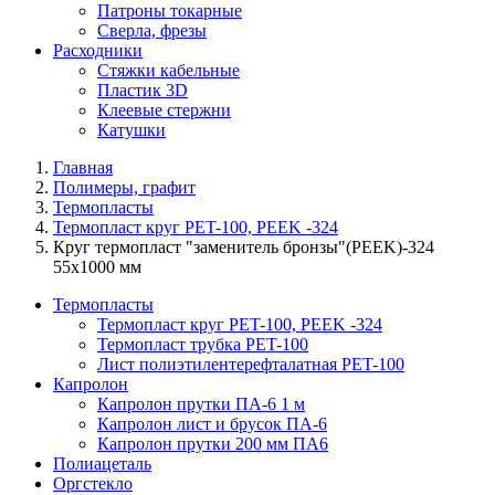
Патроны токарные
Сверла, фрезы
Расходники
Стяжки кабельные
Пластик 3D
Клеевые стержни
Катушки
Главная
Полимеры, графит
Термопласты
Термопласт круг PET-100, PEEK -324
Круг термопласт "заменитель бронзы"(PEEK)-324
55х1000 мм
Термопласты
Термопласт круг PET-100, PEEK -324
Термопласт трубка PET-100
Лист полиэтилентерефталатная PET-100
Капролон
Капролон прутки ПА-6 1 м
Капролон лист и брусок ПА-6
Капролон прутки 200 мм ПА6
Полиацеталь
Оргстекло