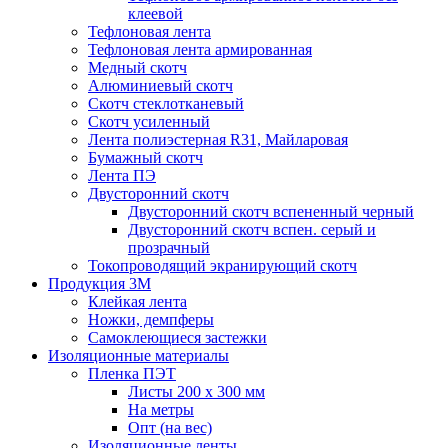
клеевой
Тефлоновая лента
Тефлоновая лента армированная
Медный скотч
Алюминиевый скотч
Скотч стеклотканевый
Скотч усиленный
Лента полиэстерная R31, Майларовая
Бумажный скотч
Лента ПЭ
Двусторонний скотч
Двусторонний скотч вспененный черный
Двусторонний скотч вспен. серый и
прозрачный
Токопроводящий экранирующий скотч
Продукция 3M
Клейкая лента
Ножки, демпферы
Самоклеющиеся застежки
Изоляционные материалы
Пленка ПЭТ
Листы 200 х 300 мм
На метры
Опт (на вес)
Изоляционные ленты