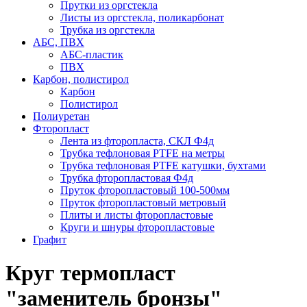
Прутки из оргстекла
Листы из оргстекла, поликарбонат
Трубка из оргстекла
АБС, ПВХ
АБС-пластик
ПВХ
Карбон, полистирол
Карбон
Полистирол
Полиуретан
Фторопласт
Лента из фторопласта, СКЛ Ф4д
Трубка тефлоновая PTFE на метры
Трубка тефлоновая PTFE катушки, бухтами
Трубка фторопластовая Ф4д
Пруток фторопластовый 100-500мм
Пруток фторопластовый метровый
Плиты и листы фторопластовые
Круги и шнуры фторопластовые
Графит
Круг термопласт
"заменитель бронзы"