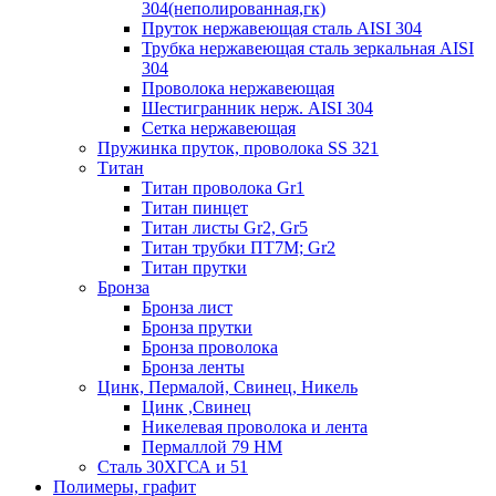
304(неполированная,гк)
Пруток нержавеющая сталь AISI 304
Трубка нержавеющая сталь зеркальная AISI
304
Проволока нержавеющая
Шестигранник нерж. AISI 304
Сетка нержавеющая
Пружинка пруток, проволока SS 321
Титан
Титан проволока Gr1
Титан пинцет
Титан листы Gr2, Gr5
Титан трубки ПТ7М; Gr2
Титан прутки
Бронза
Бронза лист
Бронза прутки
Бронза проволока
Бронза ленты
Цинк, Пермалой, Свинец, Никель
Цинк ,Свинец
Никелевая проволока и лента
Пермаллой 79 НМ
Сталь 30ХГСА и 51
Полимеры, графит