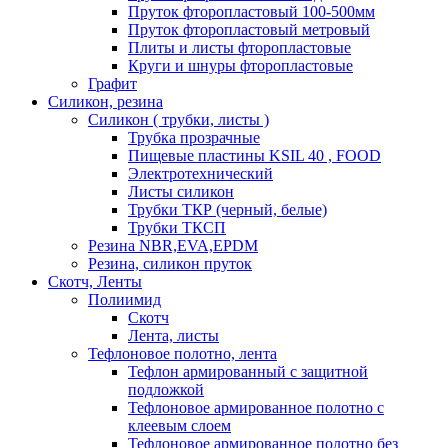
Пруток фторопластовый 100-500мм
Пруток фторопластовый метровый
Плиты и листы фторопластовые
Круги и шнуры фторопластовые
Графит
Силикон, резина
Силикон ( трубки, листы )
Трубка прозрачные
Пищевые пластины KSIL 40 , FOOD
Электротехнический
Листы силикон
Трубки ТКР (черный, белые)
Трубки ТКСП
Резина NBR,EVA,EPDM
Резина, силикон пруток
Скотч, Ленты
Полиимид
Скотч
Лента, листы
Тефлоновое полотно, лента
Тефлон армированный с защитной
подложкой
Тефлоновое армированное полотно с
клеевым слоем
Тефлоновое армированное полотно без