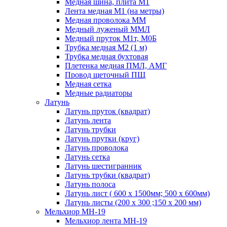
Медная шина, плита М1
Лента медная М1 (на метры)
Медная проволока ММ
Медный луженый ММЛ
Медный пруток М1т, М0Б
Трубка медная М2 (1 м)
Трубка медная бухтовая
Плетенка медная ПМЛ, АМГ
Провод щеточный ПЩ
Медная сетка
Медные радиаторы
Латунь
Латунь пруток (квадрат)
Латунь лента
Латунь трубки
Латунь прутки (круг)
Латунь проволока
Латунь сетка
Латунь шестигранник
Латунь трубки (квадрат)
Латунь полоса
Латунь лист ( 600 х 1500мм; 500 х 600мм)
Латунь листы (200 х 300 ;150 х 200 мм)
Мельхиор МН-19
Мельхиор лента МН-19