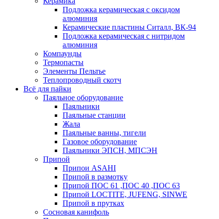
Керамика
Подложка керамическая с оксидом
алюминия
Керамические пластины Ситалл, ВК-94
Подложка керамическая с нитридом
алюминия
Компаунды
Термопасты
Элементы Пельтье
Теплопроводный скотч
Всё для пайки
Паяльное оборудование
Паяльники
Паяльные станции
Жала
Паяльные ванны, тигели
Газовое оборудование
Паяльники ЭПСН, МПСЭН
Припой
Припои ASAHI
Припой в размотку
Припой ПОС 61 ,ПОС 40 ,ПОС 63
Припой LOCTITE, JUFENG, SINWE
Припой в прутках
Сосновая канифоль