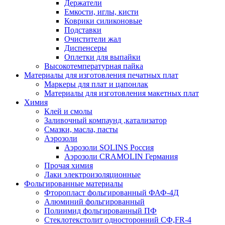
Держатели
Емкости, иглы, кисти
Коврики силиконовые
Подставки
Очистители жал
Диспенсеры
Оплетки для выпайки
Высокотемпературная пайка
Материалы для изготовления печатных плат
Маркеры для плат и цапонлак
Материалы для изготовления макетных плат
Химия
Клей и смолы
Заливочный компаунд ,катализатор
Смазки, масла, пасты
Аэрозоли
Аэрозоли SOLINS Россия
Аэрозоли CRAMOLIN Германия
Прочая химия
Лаки электроизоляционные
Фольгированные материалы
Фторопласт фольгированный ФАФ-4Д
Алюминий фольгированный
Полиимид фольгированный ПФ
Стеклотекстолит односторонний CФ,FR-4