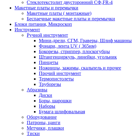
Стеклотекстолит двусторонний СФ,FR-4
Макетные платы и перемычки
Макетные платы ( монтажные)
Беспаечные макетные платы и перемычки
Блоки питания, Микроскоп
Инструмент
Ручной инструмент
Мини-дрели, СГМ, Граверы, Шлиф машины
Фонари, лента UV ( 365нм)
Бокорезы, cтриппер, плоскогубцы
Штангенциркуль, линейки, угольник
Пинцеты
Ножницы, зажимы, скальпель и прочее
Прочий инструмент
Термопистолеты
Труборезы
Абразивы
Диски
Боры, шарошки
Наборы
Бумага шлифовальная
Оборудование
Патроны, цанги
Метчики, плашки
Тиски