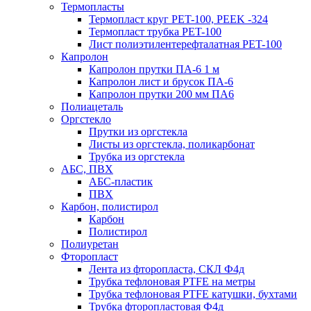
Термопласты
Термопласт круг PET-100, PEEK -324
Термопласт трубка PET-100
Лист полиэтилентерефталатная PET-100
Капролон
Капролон прутки ПА-6 1 м
Капролон лист и брусок ПА-6
Капролон прутки 200 мм ПА6
Полиацеталь
Оргстекло
Прутки из оргстекла
Листы из оргстекла, поликарбонат
Трубка из оргстекла
АБС, ПВХ
АБС-пластик
ПВХ
Карбон, полистирол
Карбон
Полистирол
Полиуретан
Фторопласт
Лента из фторопласта, СКЛ Ф4д
Трубка тефлоновая PTFE на метры
Трубка тефлоновая PTFE катушки, бухтами
Трубка фторопластовая Ф4д