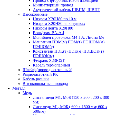
Провод с фторопластовой изоляцией
Миниатюрный провод
Акустический кабель ШВПМ, ШВПТ
Высокоомные
Нихром Х20Н80 по 10 м
Нихром Х20Н80 на катушках
Нихром лента Х20Н80
Вольфрам ВА-А-I
Молибден проволока М4-I-А, Листы Мч
Манганин ПЭМ(м) ПЭМ(т) ПЭШОМ(м)
ПЭШОМ(т)
Константан ПЭК(т) ПЭК(м) ПЭШОК(т)
ПЭШОК(м)
Фехраль Х23Ю5Т
Кабель термопарный
Шлейф (провод ленточный)
Радиочастотный РК
Кабель разный
Высоковольтные провода
Металл
Медь
Листы меди М1, М0Б (150 х 200 ; 200 х 300
мм)
Лист меди М1, М0Б ( 600 х 1500 мм; 600 х
500мм)