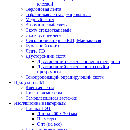
клеевой
Тефлоновая лента
Тефлоновая лента армированная
Медный скотч
Алюминиевый скотч
Скотч стеклотканевый
Скотч усиленный
Лента полиэстерная R31, Майларовая
Бумажный скотч
Лента ПЭ
Двусторонний скотч
Двусторонний скотч вспененный черный
Двусторонний скотч вспен. серый и
прозрачный
Токопроводящий экранирующий скотч
Продукция 3M
Клейкая лента
Ножки, демпферы
Самоклеющиеся застежки
Изоляционные материалы
Пленка ПЭТ
Листы 200 х 300 мм
На метры
Опт (на вес)
Изоляционные ленты