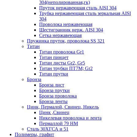
304(неполированная,гк)
Пруток нержавеющая сталь AISI 304
Трубка нержавеющая сталь зеркальная AISI
304
Проволока нержавеющая
Шестигранник нерж. AISI 304
Сетка нержавеющая
Пружинка пруток, проволока SS 321
Титан
Титан проволока Gr1
Титан пинцет
Титан листы Gr2, Gr5
Титан трубки ПТ7М; Gr2
Титан прутки
Бронза
Бронза лист
Бронза прутки
Бронза проволока
Бронза ленты
Цинк, Пермалой, Свинец, Никель
Цинк ,Свинец
Никелевая проволока и лента
Пермаллой 79 НМ
Сталь 30ХГСА и 51
Полимеры, графит