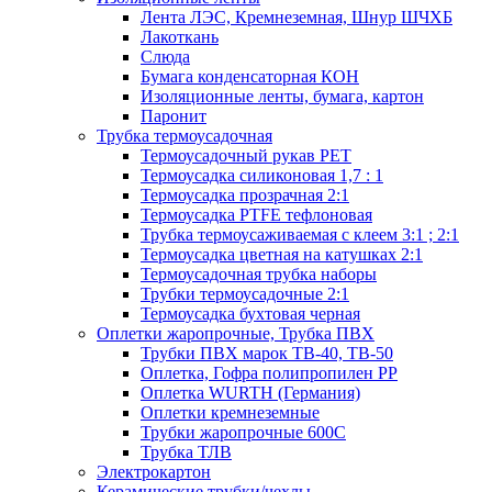
Лента ЛЭС, Кремнеземная, Шнур ШЧХБ
Лакоткань
Слюда
Бумага конденсаторная КОН
Изоляционные ленты, бумага, картон
Паронит
Трубка термоусадочная
Термоусадочный рукав PET
Термоусадка силиконовая 1,7 : 1
Термоусадка прозрачная 2:1
Термоусадка PTFE тефлоновая
Трубка термоусаживаемая с клеем 3:1 ; 2:1
Термоусадка цветная на катушках 2:1
Термоусадочная трубка наборы
Трубки термоусадочные 2:1
Термоусадка бухтовая черная
Оплетки жаропрочные, Трубка ПВХ
Трубки ПВХ марок ТВ-40, ТВ-50
Оплетка, Гофра полипропилен PP
Оплетка WURTH (Германия)
Оплетки кремнеземные
Трубки жаропрочные 600С
Трубка ТЛВ
Электрокартон
Керамические трубки/чехлы