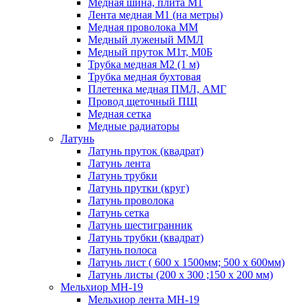
Медная шина, плита М1
Лента медная М1 (на метры)
Медная проволока ММ
Медный луженый ММЛ
Медный пруток М1т, М0Б
Трубка медная М2 (1 м)
Трубка медная бухтовая
Плетенка медная ПМЛ, АМГ
Провод щеточный ПЩ
Медная сетка
Медные радиаторы
Латунь
Латунь пруток (квадрат)
Латунь лента
Латунь трубки
Латунь прутки (круг)
Латунь проволока
Латунь сетка
Латунь шестигранник
Латунь трубки (квадрат)
Латунь полоса
Латунь лист ( 600 х 1500мм; 500 х 600мм)
Латунь листы (200 х 300 ;150 х 200 мм)
Мельхиор МН-19
Мельхиор лента МН-19