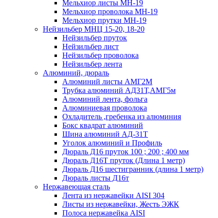
Мельхиор листы МН-19
Мельхиор проволока МН-19
Мельхиор прутки МН-19
Нейзильбер МНЦ 15-20, 18-20
Нейзильбер пруток
Нейзильбер лист
Нейзильбер проволока
Нейзильбер лента
Алюминий, дюраль
Алюминий листы АМГ2М
Трубка алюминий АД31Т,АМГ5м
Алюминий лента, фольга
Алюминиевая проволока
Охладитель ,гребенка из алюминия
Бокс квадрат алюминий
Шина алюминий АД-31Т
Уголок алюминий и Профиль
Дюраль Д16 пруток 100 ; 200 ; 400 мм
Дюраль Д16Т пруток (Длина 1 метр)
Дюраль Д16 шестигранник (длина 1 метр)
Дюраль листы Д16т
Нержавеющая сталь
Лента из нержавейки AISI 304
Листы из нержавейки, Жесть ЭЖК
Полоса нержавейка АISI