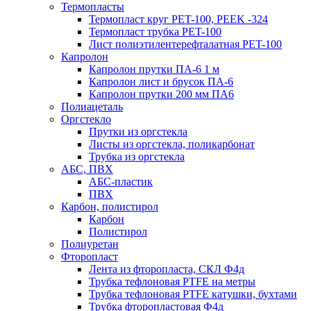
Термопласты
Термопласт круг PET-100, PEEK -324
Термопласт трубка PET-100
Лист полиэтилентерефталатная PET-100
Капролон
Капролон прутки ПА-6 1 м
Капролон лист и брусок ПА-6
Капролон прутки 200 мм ПА6
Полиацеталь
Оргстекло
Прутки из оргстекла
Листы из оргстекла, поликарбонат
Трубка из оргстекла
АБС, ПВХ
АБС-пластик
ПВХ
Карбон, полистирол
Карбон
Полистирол
Полиуретан
Фторопласт
Лента из фторопласта, СКЛ Ф4д
Трубка тефлоновая PTFE на метры
Трубка тефлоновая PTFE катушки, бухтами
Трубка фторопластовая Ф4д