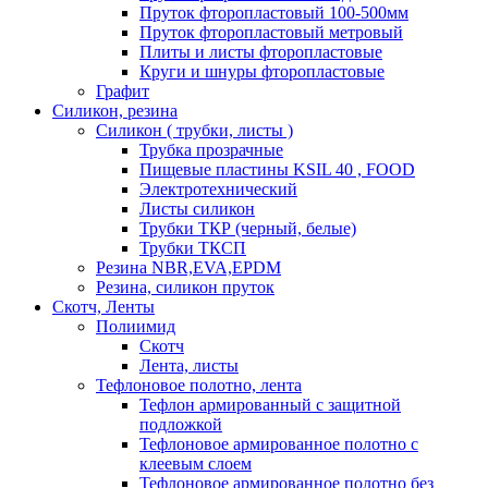
Пруток фторопластовый 100-500мм
Пруток фторопластовый метровый
Плиты и листы фторопластовые
Круги и шнуры фторопластовые
Графит
Силикон, резина
Силикон ( трубки, листы )
Трубка прозрачные
Пищевые пластины KSIL 40 , FOOD
Электротехнический
Листы силикон
Трубки ТКР (черный, белые)
Трубки ТКСП
Резина NBR,EVA,EPDM
Резина, силикон пруток
Скотч, Ленты
Полиимид
Скотч
Лента, листы
Тефлоновое полотно, лента
Тефлон армированный с защитной
подложкой
Тефлоновое армированное полотно с
клеевым слоем
Тефлоновое армированное полотно без