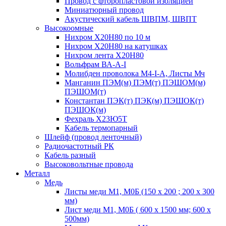
Провод с фторопластовой изоляцией
Миниатюрный провод
Акустический кабель ШВПМ, ШВПТ
Высокоомные
Нихром Х20Н80 по 10 м
Нихром Х20Н80 на катушках
Нихром лента Х20Н80
Вольфрам ВА-А-I
Молибден проволока М4-I-А, Листы Мч
Манганин ПЭМ(м) ПЭМ(т) ПЭШОМ(м)
ПЭШОМ(т)
Константан ПЭК(т) ПЭК(м) ПЭШОК(т)
ПЭШОК(м)
Фехраль Х23Ю5Т
Кабель термопарный
Шлейф (провод ленточный)
Радиочастотный РК
Кабель разный
Высоковольтные провода
Металл
Медь
Листы меди М1, М0Б (150 х 200 ; 200 х 300
мм)
Лист меди М1, М0Б ( 600 х 1500 мм; 600 х
500мм)