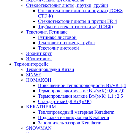
Cтеклотекстолит листы, прутки, трубки
Стеклотекстолит листы и прутки (ТСЭФ,
СТЭФ)
Стеклотекстолит листы и прутки FR-4
Трубки из стеклотекстолита( ТСЭФ)
Текстолит, Гетинакс
Гетинакс листовой
Текстолит стержень, трубка
Текстолит листовой
Эбонит круг
Эбонит лист
Термоинтерфейс
Термопрокладки Китай
SINWE
НОМАКОН
Повышенной теплопроводности Вт/мК 1,4
Термопрокладки мягкие Вт/(м•К) 0,8 и 2,0
Термопрокладки мягкие Вт/(м•К) 1,1 ; 2,5
Стандартные 0,8 Вт/(м*К)
KERATHERM
Теплопроводный материал Keratherm
Подложка изолирующая Keratherm
Заполнитель зазоров Keratherm
SNOWMAN