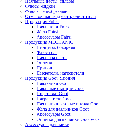
Паяльные пасты, сплавы
Флюсы жидкие
Флюсы гелеобразные
Отмывочные жидкости, очистители
Продукция Fnirsi
Паяльники Fnirsi
Жала Fnirsi
Аксессуары Fnirsi
Продукция MECHANIC
Пинцеты, бокорезы
Флюс-гель
Паяльная паста
Оплетки
Припои
Держатели, нагреватели
Продукция Goot, Япония
Паяльники Goot
Паяльные станции Goot
Подставки Goot
Нагреватели Goot
Паяльники газовые и жала Goot
Жала для паяльников Goot
Аксессуары Goot
Оплетка для выпайки Goot wick
Аксессуары для пайки