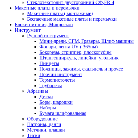
Стеклотекстолит двусторонний СФ,FR-4
Макетные платы и перемычки
Макетные платы ( монтажные)
Беспаечные макетные платы и перемычки
Блоки питания, Микроскоп
Инструмент
Ручной инструмент
Мини-дрели, СГМ, Граверы, Шлиф машины
Фонари, лента UV ( 365нм)
Бокорезы, cтриппер, плоскогубцы
Штангенциркуль, линейки, угольник
Пинцеты
Ножницы, зажимы, скальпель и прочее
Прочий инструмент
Термопистолеты
Труборезы
Абразивы
Диски
Боры, шарошки
Наборы
Бумага шлифовальная
Оборудование
Патроны, цанги
Метчики, плашки
Тиски