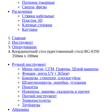
Патроны токарные
Сверла, фрезы
Расходники
Стяжки кабельные
Пластик 3D
Клеевые стержни
Катушки
Главная
Инструмент
Оборудование
Координатный стол (крестовинный стол) BG-6350
350мм х 100мм
Ручной инструмент
Мини-дрели, СГМ, Граверы, Шлиф машины
Фонари, лента UV ( 365нм)
Бокорезы, cтриппер, плоскогубцы
Штангенциркуль, линейки, угольник
Пинцеты
Ножницы, зажимы, скальпель и прочее
Прочий инструмент
Термопистолеты
Труборезы
Абразивы