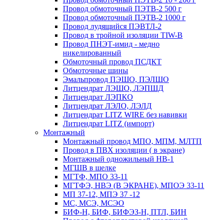
Провод обмоточный ПЭТВ-2 500 г
Провод обмоточный ПЭТВ-2 1000 г
Провод лудящийся ПЭВТЛ-2
Провод в тройной изоляции TIW-B
Провод ПНЭТ-имид - медно
никелированный
Обмоточный провод ПСДКТ
Обмоточные шины
Эмальпровод ПЭШО, ПЭЛШО
Литцендрат ЛЭШО, ЛЭПШД
Литцендрат ЛЭПКО
Литцендрат ЛЭЛО, ЛЭЛД
Литцендрат LITZ WIRE без навивки
Литцендрат LITZ (импорт)
Монтажный
Монтажный провод МПО, МПМ, МЛТП
Провод в ПВХ изоляции ( в экране)
Монтажный одножильный HB-1
МГШВ в шелке
МГТФ, МПО 33-11
МГТФЭ, НВЭ (В ЭКРАНЕ), МПОЭ 33-11
МП 37-12, МПЭ 37 -12
МС, МСЭ, МСЭО
БИФ-Н, БИФ, БИФЭЗ-Н, ПТЛ, БИН