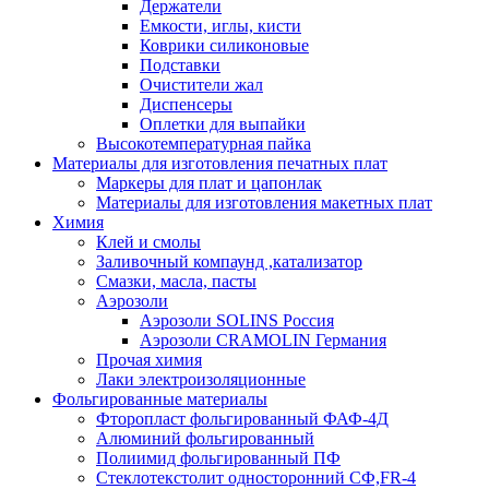
Держатели
Емкости, иглы, кисти
Коврики силиконовые
Подставки
Очистители жал
Диспенсеры
Оплетки для выпайки
Высокотемпературная пайка
Материалы для изготовления печатных плат
Маркеры для плат и цапонлак
Материалы для изготовления макетных плат
Химия
Клей и смолы
Заливочный компаунд ,катализатор
Смазки, масла, пасты
Аэрозоли
Аэрозоли SOLINS Россия
Аэрозоли CRAMOLIN Германия
Прочая химия
Лаки электроизоляционные
Фольгированные материалы
Фторопласт фольгированный ФАФ-4Д
Алюминий фольгированный
Полиимид фольгированный ПФ
Стеклотекстолит односторонний CФ,FR-4