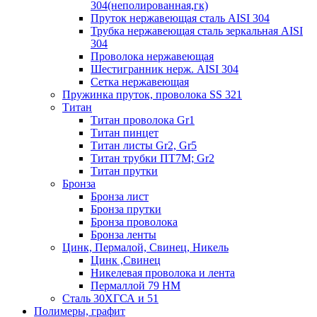
304(неполированная,гк)
Пруток нержавеющая сталь AISI 304
Трубка нержавеющая сталь зеркальная AISI
304
Проволока нержавеющая
Шестигранник нерж. AISI 304
Сетка нержавеющая
Пружинка пруток, проволока SS 321
Титан
Титан проволока Gr1
Титан пинцет
Титан листы Gr2, Gr5
Титан трубки ПТ7М; Gr2
Титан прутки
Бронза
Бронза лист
Бронза прутки
Бронза проволока
Бронза ленты
Цинк, Пермалой, Свинец, Никель
Цинк ,Свинец
Никелевая проволока и лента
Пермаллой 79 НМ
Сталь 30ХГСА и 51
Полимеры, графит