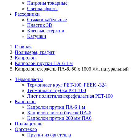
Патроны токарные
Сверла, фрезы
Расходники
Стяжки кабельные
Пластик 3D
Клеевые стержни
Катушки
Главная
Полимеры, графит
Капролон
Капролон прутки ПА-6 1 м
Капролон стержень ПА-6, 50 х 1000 мм, натуральный
Термопласты
Термопласт круг PET-100, PEEK -324
Термопласт трубка PET-100
Лист полиэтилентерефталатная PET-100
Капролон
Капролон прутки ПА-6 1 м
Капролон лист и брусок ПА-6
Капролон прутки 200 мм ПА6
Полиацеталь
Оргстекло
Прутки из оргстекла