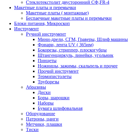
Стеклотекстолит двусторонний СФ,FR-4
Макетные платы и перемычки
Макетные платы ( монтажные)
Беспаечные макетные платы и перемычки
Блоки питания, Микроскоп
Инструмент
Ручной инструмент
Мини-дрели, СГМ, Граверы, Шлиф машины
Фонари, лента UV ( 365нм)
Бокорезы, cтриппер, плоскогубцы
Штангенциркуль, линейки, угольник
Пинцеты
Ножницы, зажимы, скальпель и прочее
Прочий инструмент
Термопистолеты
Труборезы
Абразивы
Диски
Боры, шарошки
Наборы
Бумага шлифовальная
Оборудование
Патроны, цанги
Метчики, плашки
Тиски