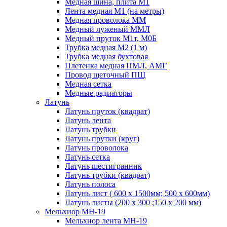
Медная шина, плита М1
Лента медная М1 (на метры)
Медная проволока ММ
Медный луженый ММЛ
Медный пруток М1т, М0Б
Трубка медная М2 (1 м)
Трубка медная бухтовая
Плетенка медная ПМЛ, АМГ
Провод щеточный ПЩ
Медная сетка
Медные радиаторы
Латунь
Латунь пруток (квадрат)
Латунь лента
Латунь трубки
Латунь прутки (круг)
Латунь проволока
Латунь сетка
Латунь шестигранник
Латунь трубки (квадрат)
Латунь полоса
Латунь лист ( 600 х 1500мм; 500 х 600мм)
Латунь листы (200 х 300 ;150 х 200 мм)
Мельхиор МН-19
Мельхиор лента МН-19