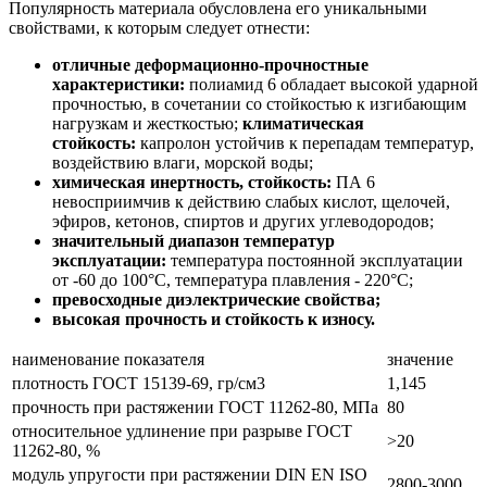
Популярность материала обусловлена его уникальными
свойствами, к которым следует отнести:
отличные деформационно-прочностные
характеристики:
полиамид 6 обладает высокой ударной
прочностью, в сочетании со стойкостью к изгибающим
нагрузкам и жесткостью;
климатическая
стойкость:
капролон устойчив к перепадам температур,
воздействию влаги, морской воды;
химическая инертность, стойкость:
ПА 6
невосприимчив к действию слабых кислот, щелочей,
эфиров, кетонов, спиртов и других углеводородов;
значительный диапазон температур
эксплуатации:
температура постоянной эксплуатации
от -60 до 100°С, температура плавления - 220°С;
превосходные диэлектрические свойства;
высокая прочность и стойкость к износу.
наименование показателя
значение
плотность ГОСТ 15139-69, гр/см3
1,145
прочность при растяжении ГОСТ 11262-80, МПа
80
относительное удлинение при разрыве ГОСТ
>20
11262-80, %
модуль упругости при растяжении DIN EN ISO
2800-3000