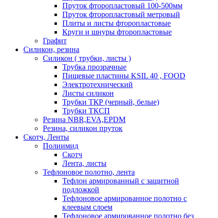
Пруток фторопластовый 100-500мм
Пруток фторопластовый метровый
Плиты и листы фторопластовые
Круги и шнуры фторопластовые
Графит
Силикон, резина
Силикон ( трубки, листы )
Трубка прозрачные
Пищевые пластины KSIL 40 , FOOD
Электротехнический
Листы силикон
Трубки ТКР (черный, белые)
Трубки ТКСП
Резина NBR,EVA,EPDM
Резина, силикон пруток
Скотч, Ленты
Полиимид
Скотч
Лента, листы
Тефлоновое полотно, лента
Тефлон армированный с защитной
подложкой
Тефлоновое армированное полотно с
клеевым слоем
Тефлоновое армированное полотно без