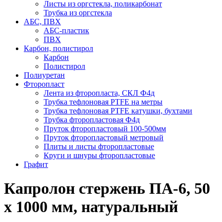
Листы из оргстекла, поликарбонат
Трубка из оргстекла
АБС, ПВХ
АБС-пластик
ПВХ
Карбон, полистирол
Карбон
Полистирол
Полиуретан
Фторопласт
Лента из фторопласта, СКЛ Ф4д
Трубка тефлоновая PTFE на метры
Трубка тефлоновая PTFE катушки, бухтами
Трубка фторопластовая Ф4д
Пруток фторопластовый 100-500мм
Пруток фторопластовый метровый
Плиты и листы фторопластовые
Круги и шнуры фторопластовые
Графит
Капролон стержень ПА-6, 50
х 1000 мм, натуральный