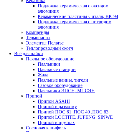
Керамика
Подложка керамическая с оксидом
алюминия
Керамические пластины Ситалл, ВК-94
Подложка керамическая с нитридом
алюминия
Компаунды
Термопасты
Элементы Пельтье
Теплопроводный скотч
Всё для пайки
Паяльное оборудование
Паяльники
Паяльные станции
Жала
Паяльные ванны, тигели
Газовое оборудование
Паяльники ЭПСН, МПСЭН
Припой
Припои ASAHI
Припой в размотку
Припой ПОС 61 ,ПОС 40 ,ПОС 63
Припой LOCTITE, JUFENG, SINWE
Припой в прутках
Сосновая канифоль