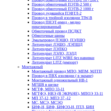
Провод обмоточный ПЭТВ-2 500 г
Провод обмоточный ПЭТВ-2 1000 г
Провод лудящийся ПЭВТЛ-2
Провод в тройной изоляции TIW-B
Провод ПНЭТ-имид - медно
никелированный
Обмоточный провод ПСДКТ
Обмоточные шины
Эмальпровод ПЭШО, ПЭЛШО
Литцендрат ЛЭШО, ЛЭПШД
Литцендрат ЛЭПКО
Литцендрат ЛЭЛО, ЛЭЛД
Литцендрат LITZ WIRE без навивки
Литцендрат LITZ (импорт)
Монтажный
Монтажный провод МПО, МПМ, МЛТП
Провод в ПВХ изоляции ( в экране)
Монтажный одножильный HB-1
МГШВ в шелке
МГТФ, МПО 33-11
МГТФЭ, НВЭ (В ЭКРАНЕ), МПОЭ 33-11
МП 37-12, МПЭ 37 -12
МС, МСЭ, МСЭО
БИФ-Н, БИФ, БИФЭЗ-Н, ПТЛ, БИН