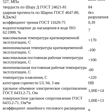
527, МПа
твердость по Шору Д ГОСТ 24621-81
84
ударная прочность по Шарпи ГОСТ 4647-80,
без
КДж/м2
разрушения
коэффициент трения ГОСТ 11629-75
0,39
водопоглощение до насыщения в воде ISO
7
62:1999, %
максимальная температура кратковременной
+170
эксплуатации, С
мининимальная температура кратковременной
-100
эксплуатации, С
максимальная постоянная рабочая температура
+100
эксплуатации, С
мининимальная постоянная рабочая температура
-60
эксплуатации, С
температура плавления, С
+220
категория горючести UL 94, 3 мм
НВ
удельное объемное электрическое сопротивление
1,00Е+14
ГОСТ 6433.2-71, Ом
поверхностное удельное сопротивление ГОСТ
1,00Е+13
6433.2-71, Ом*м
коэффициент линейного теплового расширения
8