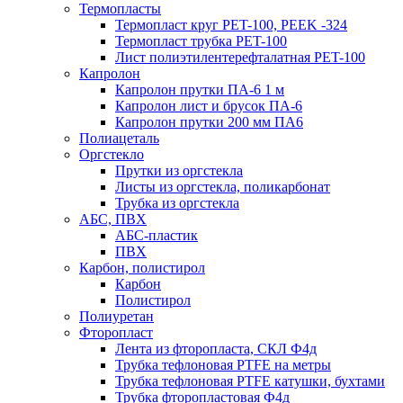
Термопласты
Термопласт круг PET-100, PEEK -324
Термопласт трубка PET-100
Лист полиэтилентерефталатная PET-100
Капролон
Капролон прутки ПА-6 1 м
Капролон лист и брусок ПА-6
Капролон прутки 200 мм ПА6
Полиацеталь
Оргстекло
Прутки из оргстекла
Листы из оргстекла, поликарбонат
Трубка из оргстекла
АБС, ПВХ
АБС-пластик
ПВХ
Карбон, полистирол
Карбон
Полистирол
Полиуретан
Фторопласт
Лента из фторопласта, СКЛ Ф4д
Трубка тефлоновая PTFE на метры
Трубка тефлоновая PTFE катушки, бухтами
Трубка фторопластовая Ф4д