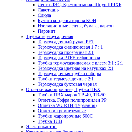
Лента ЛЭС, Кремнеземная, Шнур ШЧХБ
Лакоткань
Слюда
Бумага конденсаторная КОН
Изоляционные ленты, бумага, картон
Паронит
Трубка термоусадочная
Термоусадочный рукав PET
Термоусадка силиконовая 1,7 : 1
Термоусадка прозрачная 2:1
Термоусадка PTFE тефлоновая
Трубка термоусаживаемая с клеем 3:1 ; 2:1
Термоусадка цветная на катушках 2:1
Термоусадочная трубка наборы
Трубки термоусадочные 2:1
Термоусадка бухтовая черная
Оплетки жаропрочные, Трубка ПВХ
Трубки ПВХ марок ТВ-40, ТВ-50
Оплетка, Гофра полипропилен PP
Оплетка WURTH (Германия)
Оплетки кремнеземные
Трубки жаропрочные 600С
Трубка ТЛВ
Электрокартон
Керамические трубки/чехлы