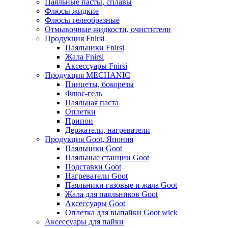
Паяльные пасты, сплавы
Флюсы жидкие
Флюсы гелеобразные
Отмывочные жидкости, очистители
Продукция Fnirsi
Паяльники Fnirsi
Жала Fnirsi
Аксессуары Fnirsi
Продукция MECHANIC
Пинцеты, бокорезы
Флюс-гель
Паяльная паста
Оплетки
Припои
Держатели, нагреватели
Продукция Goot, Япония
Паяльники Goot
Паяльные станции Goot
Подставки Goot
Нагреватели Goot
Паяльники газовые и жала Goot
Жала для паяльников Goot
Аксессуары Goot
Оплетка для выпайки Goot wick
Аксессуары для пайки