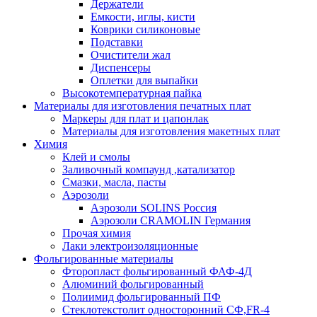
Держатели
Емкости, иглы, кисти
Коврики силиконовые
Подставки
Очистители жал
Диспенсеры
Оплетки для выпайки
Высокотемпературная пайка
Материалы для изготовления печатных плат
Маркеры для плат и цапонлак
Материалы для изготовления макетных плат
Химия
Клей и смолы
Заливочный компаунд ,катализатор
Смазки, масла, пасты
Аэрозоли
Аэрозоли SOLINS Россия
Аэрозоли CRAMOLIN Германия
Прочая химия
Лаки электроизоляционные
Фольгированные материалы
Фторопласт фольгированный ФАФ-4Д
Алюминий фольгированный
Полиимид фольгированный ПФ
Стеклотекстолит односторонний CФ,FR-4