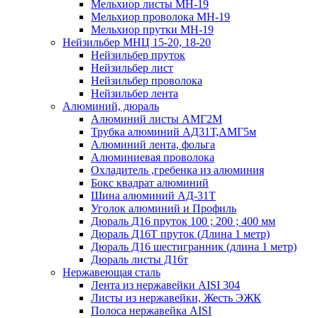
Мельхиор листы МН-19
Мельхиор проволока МН-19
Мельхиор прутки МН-19
Нейзильбер МНЦ 15-20, 18-20
Нейзильбер пруток
Нейзильбер лист
Нейзильбер проволока
Нейзильбер лента
Алюминий, дюраль
Алюминий листы АМГ2М
Трубка алюминий АД31Т,АМГ5м
Алюминий лента, фольга
Алюминиевая проволока
Охладитель ,гребенка из алюминия
Бокс квадрат алюминий
Шина алюминий АД-31Т
Уголок алюминий и Профиль
Дюраль Д16 пруток 100 ; 200 ; 400 мм
Дюраль Д16Т пруток (Длина 1 метр)
Дюраль Д16 шестигранник (длина 1 метр)
Дюраль листы Д16т
Нержавеющая сталь
Лента из нержавейки AISI 304
Листы из нержавейки, Жесть ЭЖК
Полоса нержавейка АISI