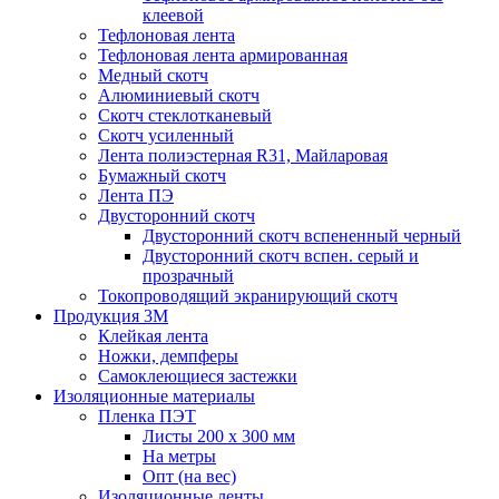
клеевой
Тефлоновая лента
Тефлоновая лента армированная
Медный скотч
Алюминиевый скотч
Скотч стеклотканевый
Скотч усиленный
Лента полиэстерная R31, Майларовая
Бумажный скотч
Лента ПЭ
Двусторонний скотч
Двусторонний скотч вспененный черный
Двусторонний скотч вспен. серый и
прозрачный
Токопроводящий экранирующий скотч
Продукция 3M
Клейкая лента
Ножки, демпферы
Самоклеющиеся застежки
Изоляционные материалы
Пленка ПЭТ
Листы 200 х 300 мм
На метры
Опт (на вес)
Изоляционные ленты