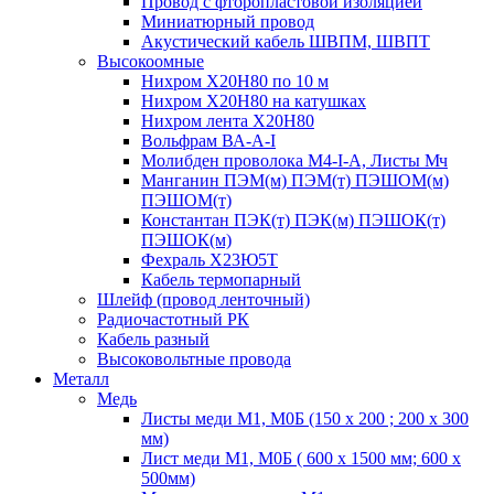
Провод с фторопластовой изоляцией
Миниатюрный провод
Акустический кабель ШВПМ, ШВПТ
Высокоомные
Нихром Х20Н80 по 10 м
Нихром Х20Н80 на катушках
Нихром лента Х20Н80
Вольфрам ВА-А-I
Молибден проволока М4-I-А, Листы Мч
Манганин ПЭМ(м) ПЭМ(т) ПЭШОМ(м)
ПЭШОМ(т)
Константан ПЭК(т) ПЭК(м) ПЭШОК(т)
ПЭШОК(м)
Фехраль Х23Ю5Т
Кабель термопарный
Шлейф (провод ленточный)
Радиочастотный РК
Кабель разный
Высоковольтные провода
Металл
Медь
Листы меди М1, М0Б (150 х 200 ; 200 х 300
мм)
Лист меди М1, М0Б ( 600 х 1500 мм; 600 х
500мм)