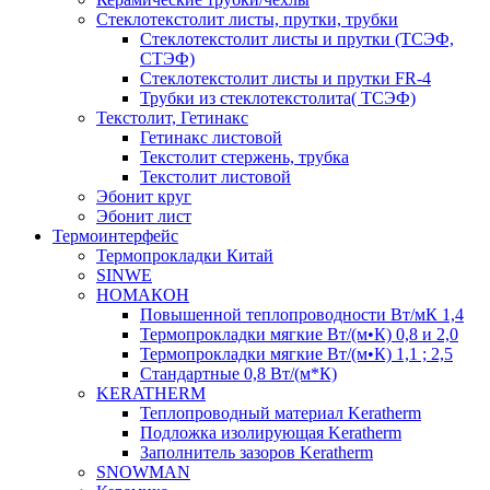
Cтеклотекстолит листы, прутки, трубки
Стеклотекстолит листы и прутки (ТСЭФ,
СТЭФ)
Стеклотекстолит листы и прутки FR-4
Трубки из стеклотекстолита( ТСЭФ)
Текстолит, Гетинакс
Гетинакс листовой
Текстолит стержень, трубка
Текстолит листовой
Эбонит круг
Эбонит лист
Термоинтерфейс
Термопрокладки Китай
SINWE
НОМАКОН
Повышенной теплопроводности Вт/мК 1,4
Термопрокладки мягкие Вт/(м•К) 0,8 и 2,0
Термопрокладки мягкие Вт/(м•К) 1,1 ; 2,5
Стандартные 0,8 Вт/(м*К)
KERATHERM
Теплопроводный материал Keratherm
Подложка изолирующая Keratherm
Заполнитель зазоров Keratherm
SNOWMAN