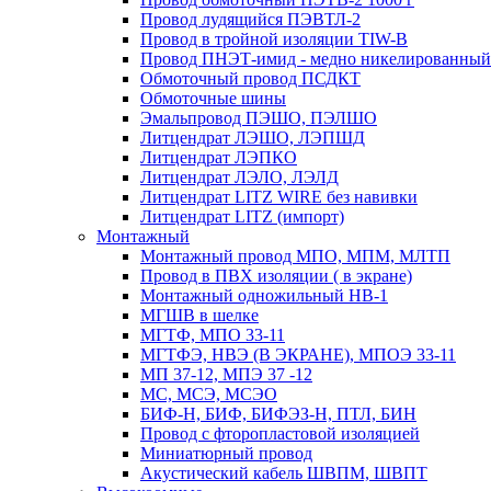
Провод лудящийся ПЭВТЛ-2
Провод в тройной изоляции TIW-B
Провод ПНЭТ-имид - медно никелированный
Обмоточный провод ПСДКТ
Обмоточные шины
Эмальпровод ПЭШО, ПЭЛШО
Литцендрат ЛЭШО, ЛЭПШД
Литцендрат ЛЭПКО
Литцендрат ЛЭЛО, ЛЭЛД
Литцендрат LITZ WIRE без навивки
Литцендрат LITZ (импорт)
Монтажный
Монтажный провод МПО, МПМ, МЛТП
Провод в ПВХ изоляции ( в экране)
Монтажный одножильный HB-1
МГШВ в шелке
МГТФ, МПО 33-11
МГТФЭ, НВЭ (В ЭКРАНЕ), МПОЭ 33-11
МП 37-12, МПЭ 37 -12
МС, МСЭ, МСЭО
БИФ-Н, БИФ, БИФЭЗ-Н, ПТЛ, БИН
Провод с фторопластовой изоляцией
Миниатюрный провод
Акустический кабель ШВПМ, ШВПТ