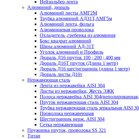
Нейзильбер лента
Алюминий, дюраль
Алюминий листы АМГ2М
Трубка алюминий АД31Т,АМГ5м
Алюминий лента, фольга
Алюминиевая проволока
Охладитель ,гребенка из алюминия
Бокс квадрат алюминий
Шина алюминий АД-31Т
Уголок алюминий и Профиль
Дюраль Д16 пруток 100 ; 200 ; 400 мм
Дюраль Д16Т пруток (Длина 1 метр)
Дюраль Д16 шестигранник (длина 1 метр)
Дюраль листы Д16т
Нержавеющая сталь
Лента из нержавейки AISI 304
Листы из нержавейки, Жесть ЭЖК
Полоса нержавейка АISI 304(неполированная,
Пруток нержавеющая сталь AISI 304
Трубка нержавеющая сталь зеркальная AISI 3
Проволока нержавеющая
Шестигранник нерж. AISI 304
Сетка нержавеющая
Пружинка пруток, проволока SS 321
Титан