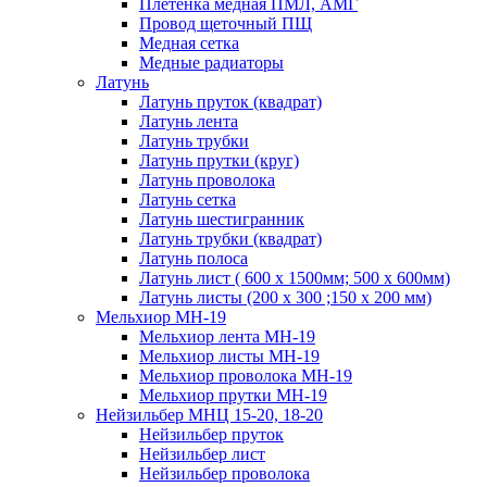
Плетенка медная ПМЛ, АМГ
Провод щеточный ПЩ
Медная сетка
Медные радиаторы
Латунь
Латунь пруток (квадрат)
Латунь лента
Латунь трубки
Латунь прутки (круг)
Латунь проволока
Латунь сетка
Латунь шестигранник
Латунь трубки (квадрат)
Латунь полоса
Латунь лист ( 600 х 1500мм; 500 х 600мм)
Латунь листы (200 х 300 ;150 х 200 мм)
Мельхиор МН-19
Мельхиор лента МН-19
Мельхиор листы МН-19
Мельхиор проволока МН-19
Мельхиор прутки МН-19
Нейзильбер МНЦ 15-20, 18-20
Нейзильбер пруток
Нейзильбер лист
Нейзильбер проволока