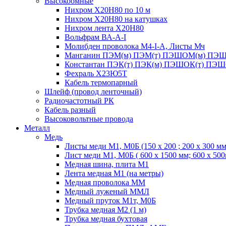
Высокоомные
Нихром Х20Н80 по 10 м
Нихром Х20Н80 на катушках
Нихром лента Х20Н80
Вольфрам ВА-А-I
Молибден проволока М4-I-А, Листы Мч
Манганин ПЭМ(м) ПЭМ(т) ПЭШОМ(м) ПЭШ
Константан ПЭК(т) ПЭК(м) ПЭШОК(т) ПЭШ
Фехраль Х23Ю5Т
Кабель термопарный
Шлейф (провод ленточный)
Радиочастотный РК
Кабель разный
Высоковольтные провода
Металл
Медь
Листы меди М1, М0Б (150 х 200 ; 200 х 300 мм
Лист меди М1, М0Б ( 600 х 1500 мм; 600 х 50
Медная шина, плита М1
Лента медная М1 (на метры)
Медная проволока ММ
Медный луженый ММЛ
Медный пруток М1т, М0Б
Трубка медная М2 (1 м)
Трубка медная бухтовая