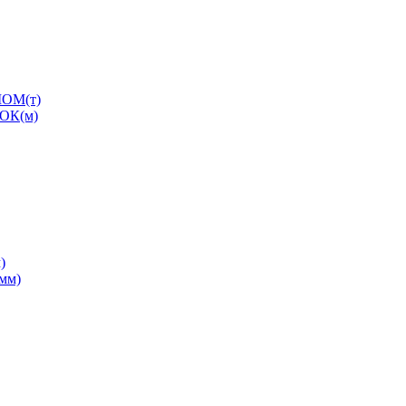
ОМ(т)
ОК(м)
)
0мм)