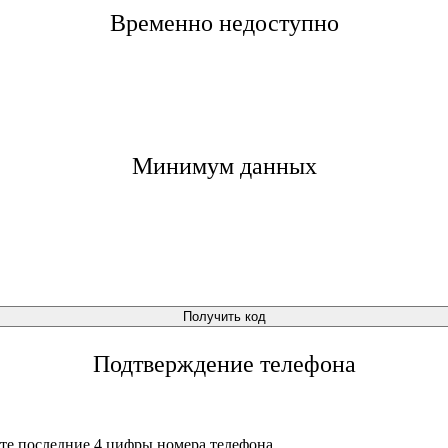
Временно недоступно
Минимум данных
Получить код
Подтверждение телефона
те последние 4 цифры номера телефона.