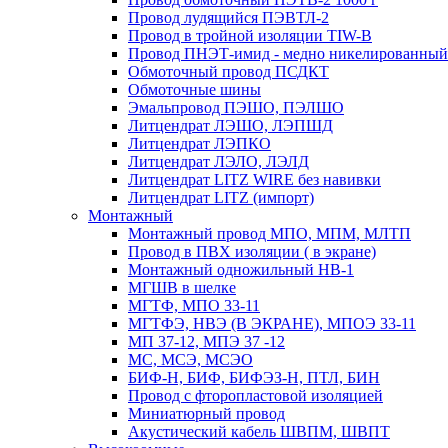
Провод лудящийся ПЭВТЛ-2
Провод в тройной изоляции TIW-B
Провод ПНЭТ-имид - медно никелированный
Обмоточный провод ПСДКТ
Обмоточные шины
Эмальпровод ПЭШО, ПЭЛШО
Литцендрат ЛЭШО, ЛЭПШД
Литцендрат ЛЭПКО
Литцендрат ЛЭЛО, ЛЭЛД
Литцендрат LITZ WIRE без навивки
Литцендрат LITZ (импорт)
Монтажный
Монтажный провод МПО, МПМ, МЛТП
Провод в ПВХ изоляции ( в экране)
Монтажный одножильный HB-1
МГШВ в шелке
МГТФ, МПО 33-11
МГТФЭ, НВЭ (В ЭКРАНЕ), МПОЭ 33-11
МП 37-12, МПЭ 37 -12
МС, МСЭ, МСЭО
БИФ-Н, БИФ, БИФЭЗ-Н, ПТЛ, БИН
Провод с фторопластовой изоляцией
Миниатюрный провод
Акустический кабель ШВПМ, ШВПТ