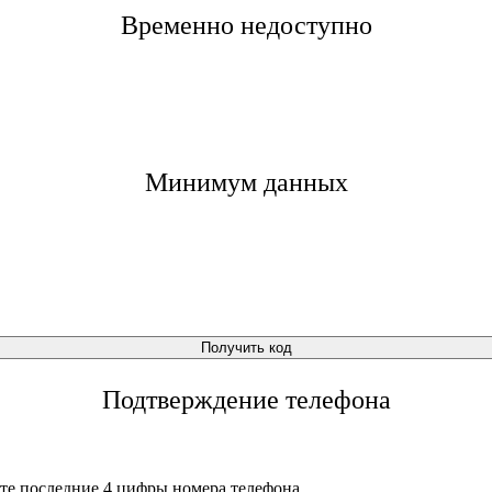
Временно недоступно
Минимум данных
Получить код
Подтверждение телефона
те последние 4 цифры номера телефона.