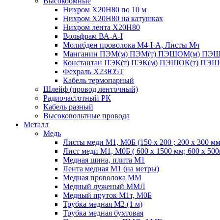
Высокоомные
Нихром Х20Н80 по 10 м
Нихром Х20Н80 на катушках
Нихром лента Х20Н80
Вольфрам ВА-А-I
Молибден проволока М4-I-А, Листы Мч
Манганин ПЭМ(м) ПЭМ(т) ПЭШОМ(м) ПЭШ
Константан ПЭК(т) ПЭК(м) ПЭШОК(т) ПЭШ
Фехраль Х23Ю5Т
Кабель термопарный
Шлейф (провод ленточный)
Радиочастотный РК
Кабель разный
Высоковольтные провода
Металл
Медь
Листы меди М1, М0Б (150 х 200 ; 200 х 300 мм
Лист меди М1, М0Б ( 600 х 1500 мм; 600 х 50
Медная шина, плита М1
Лента медная М1 (на метры)
Медная проволока ММ
Медный луженый ММЛ
Медный пруток М1т, М0Б
Трубка медная М2 (1 м)
Трубка медная бухтовая