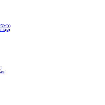
ОМ(т)
ОК(м)
)
0мм)