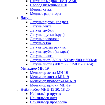
Плетенка медная ПМЛ, АМГ
Провод щеточный ПЩ
Медная сетка
Медные радиаторы
Латунь
Латунь пруток (квадрат)
Латунь лента
Латунь трубки
Латунь прутки (круг)
Латунь проволока
Латунь сетка
Латунь шестигранник
Латунь трубки (квадрат)
Латунь полоса
Латунь лист ( 600 х 1500мм; 500 х 600мм)
Латунь листы (200 х 300 ;150 х 200 мм)
Мельхиор МН-19
Мельхиор лента МН-19
Мельхиор листы МН-19
Мельхиор проволока МН-19
Мельхиор прутки МН-19
Нейзильбер МНЦ 15-20, 18-20
Нейзильбер пруток
Нейзильбер лист
Нейзильбер проволока