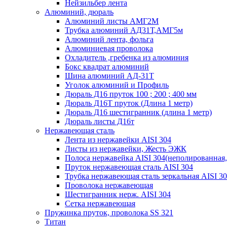
Нейзильбер лента
Алюминий, дюраль
Алюминий листы АМГ2М
Трубка алюминий АД31Т,АМГ5м
Алюминий лента, фольга
Алюминиевая проволока
Охладитель ,гребенка из алюминия
Бокс квадрат алюминий
Шина алюминий АД-31Т
Уголок алюминий и Профиль
Дюраль Д16 пруток 100 ; 200 ; 400 мм
Дюраль Д16Т пруток (Длина 1 метр)
Дюраль Д16 шестигранник (длина 1 метр)
Дюраль листы Д16т
Нержавеющая сталь
Лента из нержавейки AISI 304
Листы из нержавейки, Жесть ЭЖК
Полоса нержавейка АISI 304(неполированная,
Пруток нержавеющая сталь AISI 304
Трубка нержавеющая сталь зеркальная AISI 3
Проволока нержавеющая
Шестигранник нерж. AISI 304
Сетка нержавеющая
Пружинка пруток, проволока SS 321
Титан