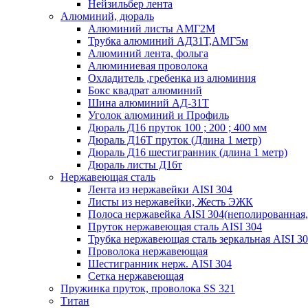
Нейзильбер лента
Алюминий, дюраль
Алюминий листы АМГ2М
Трубка алюминий АД31Т,АМГ5м
Алюминий лента, фольга
Алюминиевая проволока
Охладитель ,гребенка из алюминия
Бокс квадрат алюминий
Шина алюминий АД-31Т
Уголок алюминий и Профиль
Дюраль Д16 пруток 100 ; 200 ; 400 мм
Дюраль Д16Т пруток (Длина 1 метр)
Дюраль Д16 шестигранник (длина 1 метр)
Дюраль листы Д16т
Нержавеющая сталь
Лента из нержавейки AISI 304
Листы из нержавейки, Жесть ЭЖК
Полоса нержавейка АISI 304(неполированная,
Пруток нержавеющая сталь AISI 304
Трубка нержавеющая сталь зеркальная AISI 3
Проволока нержавеющая
Шестигранник нерж. AISI 304
Сетка нержавеющая
Пружинка пруток, проволока SS 321
Титан