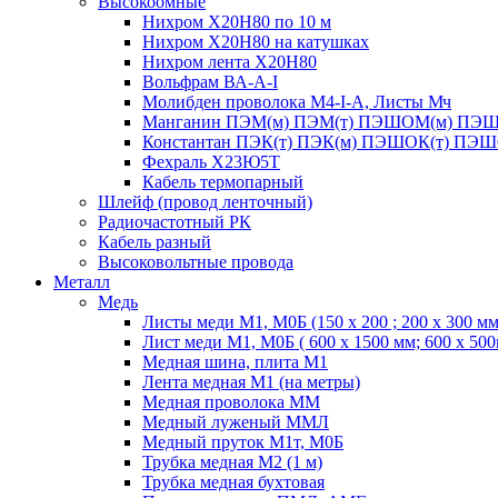
Высокоомные
Нихром Х20Н80 по 10 м
Нихром Х20Н80 на катушках
Нихром лента Х20Н80
Вольфрам ВА-А-I
Молибден проволока М4-I-А, Листы Мч
Манганин ПЭМ(м) ПЭМ(т) ПЭШОМ(м) ПЭШ
Константан ПЭК(т) ПЭК(м) ПЭШОК(т) ПЭШ
Фехраль Х23Ю5Т
Кабель термопарный
Шлейф (провод ленточный)
Радиочастотный РК
Кабель разный
Высоковольтные провода
Металл
Медь
Листы меди М1, М0Б (150 х 200 ; 200 х 300 мм
Лист меди М1, М0Б ( 600 х 1500 мм; 600 х 50
Медная шина, плита М1
Лента медная М1 (на метры)
Медная проволока ММ
Медный луженый ММЛ
Медный пруток М1т, М0Б
Трубка медная М2 (1 м)
Трубка медная бухтовая