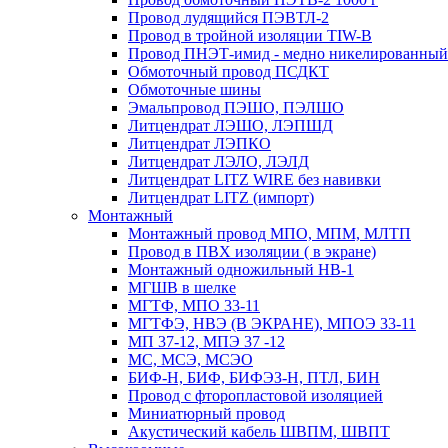
Провод лудящийся ПЭВТЛ-2
Провод в тройной изоляции TIW-B
Провод ПНЭТ-имид - медно никелированный
Обмоточный провод ПСДКТ
Обмоточные шины
Эмальпровод ПЭШО, ПЭЛШО
Литцендрат ЛЭШО, ЛЭПШД
Литцендрат ЛЭПКО
Литцендрат ЛЭЛО, ЛЭЛД
Литцендрат LITZ WIRE без навивки
Литцендрат LITZ (импорт)
Монтажный
Монтажный провод МПО, МПМ, МЛТП
Провод в ПВХ изоляции ( в экране)
Монтажный одножильный HB-1
МГШВ в шелке
МГТФ, МПО 33-11
МГТФЭ, НВЭ (В ЭКРАНЕ), МПОЭ 33-11
МП 37-12, МПЭ 37 -12
МС, МСЭ, МСЭО
БИФ-Н, БИФ, БИФЭЗ-Н, ПТЛ, БИН
Провод с фторопластовой изоляцией
Миниатюрный провод
Акустический кабель ШВПМ, ШВПТ