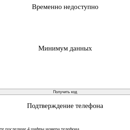
Временно недоступно
Минимум данных
Получить код
Подтверждение телефона
те последние 4 цифры номера телефона.