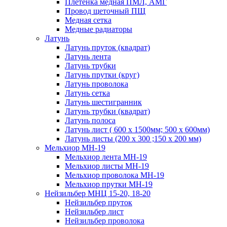
Плетенка медная ПМЛ, АМГ
Провод щеточный ПЩ
Медная сетка
Медные радиаторы
Латунь
Латунь пруток (квадрат)
Латунь лента
Латунь трубки
Латунь прутки (круг)
Латунь проволока
Латунь сетка
Латунь шестигранник
Латунь трубки (квадрат)
Латунь полоса
Латунь лист ( 600 х 1500мм; 500 х 600мм)
Латунь листы (200 х 300 ;150 х 200 мм)
Мельхиор МН-19
Мельхиор лента МН-19
Мельхиор листы МН-19
Мельхиор проволока МН-19
Мельхиор прутки МН-19
Нейзильбер МНЦ 15-20, 18-20
Нейзильбер пруток
Нейзильбер лист
Нейзильбер проволока