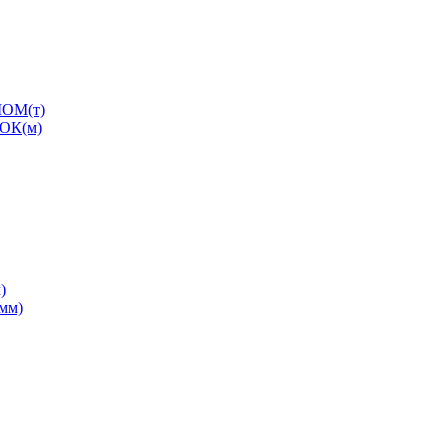
ОМ(т)
ОК(м)
)
0мм)