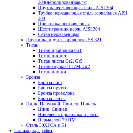
304(неполированная,гк)
Пруток нержавеющая сталь AISI 304
Трубка нержавеющая сталь зеркальная AISI
304
Проволока нержавеющая
Шестигранник нерж. AISI 304
Сетка нержавеющая
Пружинка пруток, проволока SS 321
Титан
Титан проволока Gr1
Титан пинцет
Титан листы Gr2, Gr5
Титан трубки ПТ7М; Gr2
Титан прутки
Бронза
Бронза лист
Бронза прутки
Бронза проволока
Бронза ленты
Цинк, Пермалой, Свинец, Никель
Цинк ,Свинец
Никелевая проволока и лента
Пермаллой 79 НМ
Сталь 30ХГСА и 51
Полимеры, графит