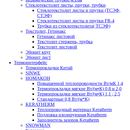
Cтеклотекстолит листы, прутки, трубки
Стеклотекстолит листы и прутки (ТСЭФ,
СТЭФ)
Стеклотекстолит листы и прутки FR-4
Трубки из стеклотекстолита( ТСЭФ)
Текстолит, Гетинакс
Гетинакс листовой
Текстолит стержень, трубка
Текстолит листовой
Эбонит круг
Эбонит лист
Термоинтерфейс
Термопрокладки Китай
SINWE
НОМАКОН
Повышенной теплопроводности Вт/мК 1,4
Термопрокладки мягкие Вт/(м•К) 0,8 и 2,0
Термопрокладки мягкие Вт/(м•К) 1,1 ; 2,5
Стандартные 0,8 Вт/(м*К)
KERATHERM
Теплопроводный материал Keratherm
Подложка изолирующая Keratherm
Заполнитель зазоров Keratherm
SNOWMAN