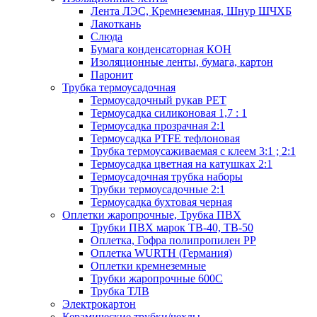
Лента ЛЭС, Кремнеземная, Шнур ШЧХБ
Лакоткань
Слюда
Бумага конденсаторная КОН
Изоляционные ленты, бумага, картон
Паронит
Трубка термоусадочная
Термоусадочный рукав PET
Термоусадка силиконовая 1,7 : 1
Термоусадка прозрачная 2:1
Термоусадка PTFE тефлоновая
Трубка термоусаживаемая с клеем 3:1 ; 2:1
Термоусадка цветная на катушках 2:1
Термоусадочная трубка наборы
Трубки термоусадочные 2:1
Термоусадка бухтовая черная
Оплетки жаропрочные, Трубка ПВХ
Трубки ПВХ марок ТВ-40, ТВ-50
Оплетка, Гофра полипропилен PP
Оплетка WURTH (Германия)
Оплетки кремнеземные
Трубки жаропрочные 600С
Трубка ТЛВ
Электрокартон
Керамические трубки/чехлы