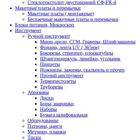
Стеклотекстолит двусторонний СФ,FR-4
Макетные платы и перемычки
Макетные платы ( монтажные)
Беспаечные макетные платы и перемычки
Блоки питания, Микроскоп
Инструмент
Ручной инструмент
Мини-дрели, СГМ, Граверы, Шлиф машины
Фонари, лента UV ( 365нм)
Бокорезы, cтриппер, плоскогубцы
Штангенциркуль, линейки, угольник
Пинцеты
Ножницы, зажимы, скальпель и прочее
Прочий инструмент
Термопистолеты
Труборезы
Абразивы
Диски
Боры, шарошки
Наборы
Бумага шлифовальная
Оборудование
Патроны, цанги
Метчики, плашки
Тиски