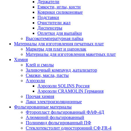
Держатели
Емкости, иглы, кисти
Коврики силиконовые
Подставки
Очистители жал
Диспенсеры
Оплетки для выпайки
Высокотемпературная пайка
Материалы для изготовления печатных плат
Маркеры для плат и цапонлак
Материалы для изготовления макетных плат
Химия
Клей и смолы
Заливочный компаунд ,катализатор
Смазки, масла, пасты
Аэрозоли
Аэрозоли SOLINS Россия
Аэрозоли CRAMOLIN Германия
Прочая химия
Лаки электроизоляционные
Фольгированные материалы
Фторопласт фольгированный ФАФ-4Д
Алюминий фольгированный
Полиимид фольгированный ПФ
Стеклотекстолит односторонний CФ,FR-4