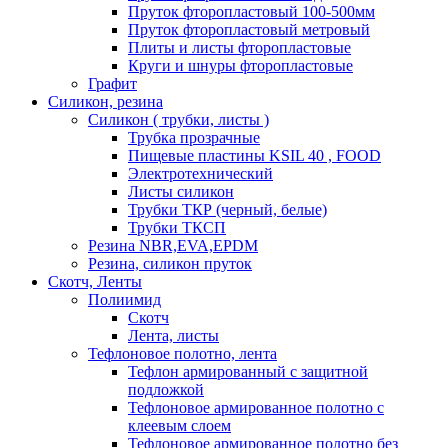
Пруток фторопластовый 100-500мм
Пруток фторопластовый метровый
Плиты и листы фторопластовые
Круги и шнуры фторопластовые
Графит
Силикон, резина
Силикон ( трубки, листы )
Трубка прозрачные
Пищевые пластины KSIL 40 , FOOD
Электротехнический
Листы силикон
Трубки ТКР (черный, белые)
Трубки ТКСП
Резина NBR,EVA,EPDM
Резина, силикон пруток
Скотч, Ленты
Полиимид
Скотч
Лента, листы
Тефлоновое полотно, лента
Тефлон армированный с защитной
подложкой
Тефлоновое армированное полотно с
клеевым слоем
Тефлоновое армированное полотно без