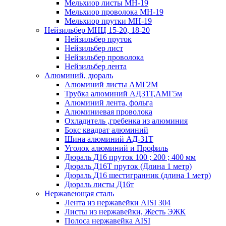
Мельхиор листы МН-19
Мельхиор проволока МН-19
Мельхиор прутки МН-19
Нейзильбер МНЦ 15-20, 18-20
Нейзильбер пруток
Нейзильбер лист
Нейзильбер проволока
Нейзильбер лента
Алюминий, дюраль
Алюминий листы АМГ2М
Трубка алюминий АД31Т,АМГ5м
Алюминий лента, фольга
Алюминиевая проволока
Охладитель ,гребенка из алюминия
Бокс квадрат алюминий
Шина алюминий АД-31Т
Уголок алюминий и Профиль
Дюраль Д16 пруток 100 ; 200 ; 400 мм
Дюраль Д16Т пруток (Длина 1 метр)
Дюраль Д16 шестигранник (длина 1 метр)
Дюраль листы Д16т
Нержавеющая сталь
Лента из нержавейки AISI 304
Листы из нержавейки, Жесть ЭЖК
Полоса нержавейка АISI