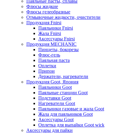
Паяльные пасты, сплавы
Флюсы жидкие
Флюсы гелеобразные
Отмывочные жидкости, очистители
Продукция Fnirsi
Паяльники Fnirsi
Жала Fnirsi
Аксессуары Fnirsi
Продукция MECHANIC
Пинцеты, бокорезы
Флюс-гель
Паяльная паста
Оплетки
Припои
Держатели, нагреватели
Продукция Goot, Япония
Паяльники Goot
Паяльные станции Goot
Подставки Goot
Нагреватели Goot
Паяльники газовые и жала Goot
Жала для паяльников Goot
Аксессуары Goot
Оплетка для выпайки Goot wick
Аксессуары для пайки