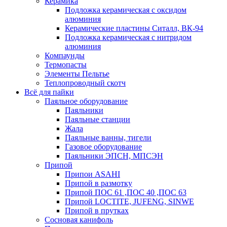
Керамика
Подложка керамическая с оксидом
алюминия
Керамические пластины Ситалл, ВК-94
Подложка керамическая с нитридом
алюминия
Компаунды
Термопасты
Элементы Пельтье
Теплопроводный скотч
Всё для пайки
Паяльное оборудование
Паяльники
Паяльные станции
Жала
Паяльные ванны, тигели
Газовое оборудование
Паяльники ЭПСН, МПСЭН
Припой
Припои ASAHI
Припой в размотку
Припой ПОС 61 ,ПОС 40 ,ПОС 63
Припой LOCTITE, JUFENG, SINWE
Припой в прутках
Сосновая канифоль