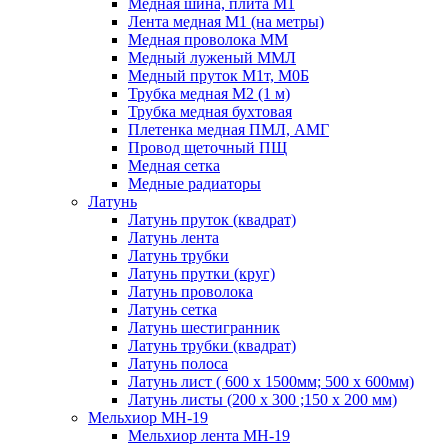
Медная шина, плита М1
Лента медная М1 (на метры)
Медная проволока ММ
Медный луженый ММЛ
Медный пруток М1т, М0Б
Трубка медная М2 (1 м)
Трубка медная бухтовая
Плетенка медная ПМЛ, АМГ
Провод щеточный ПЩ
Медная сетка
Медные радиаторы
Латунь
Латунь пруток (квадрат)
Латунь лента
Латунь трубки
Латунь прутки (круг)
Латунь проволока
Латунь сетка
Латунь шестигранник
Латунь трубки (квадрат)
Латунь полоса
Латунь лист ( 600 х 1500мм; 500 х 600мм)
Латунь листы (200 х 300 ;150 х 200 мм)
Мельхиор МН-19
Мельхиор лента МН-19