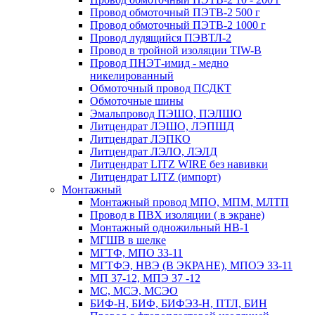
Провод обмоточный ПЭТВ-2 500 г
Провод обмоточный ПЭТВ-2 1000 г
Провод лудящийся ПЭВТЛ-2
Провод в тройной изоляции TIW-B
Провод ПНЭТ-имид - медно
никелированный
Обмоточный провод ПСДКТ
Обмоточные шины
Эмальпровод ПЭШО, ПЭЛШО
Литцендрат ЛЭШО, ЛЭПШД
Литцендрат ЛЭПКО
Литцендрат ЛЭЛО, ЛЭЛД
Литцендрат LITZ WIRE без навивки
Литцендрат LITZ (импорт)
Монтажный
Монтажный провод МПО, МПМ, МЛТП
Провод в ПВХ изоляции ( в экране)
Монтажный одножильный HB-1
МГШВ в шелке
МГТФ, МПО 33-11
МГТФЭ, НВЭ (В ЭКРАНЕ), МПОЭ 33-11
МП 37-12, МПЭ 37 -12
МС, МСЭ, МСЭО
БИФ-Н, БИФ, БИФЭЗ-Н, ПТЛ, БИН