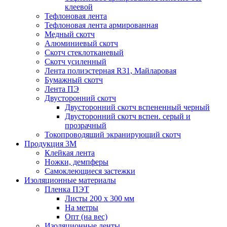
клеевой
Тефлоновая лента
Тефлоновая лента армированная
Медный скотч
Алюминиевый скотч
Скотч стеклотканевый
Скотч усиленный
Лента полиэстерная R31, Майларовая
Бумажный скотч
Лента ПЭ
Двусторонний скотч
Двусторонний скотч вспененный черный
Двусторонний скотч вспен. серый и
прозрачный
Токопроводящий экранирующий скотч
Продукция 3M
Клейкая лента
Ножки, демпферы
Самоклеющиеся застежки
Изоляционные материалы
Пленка ПЭТ
Листы 200 х 300 мм
На метры
Опт (на вес)
Изоляционные ленты