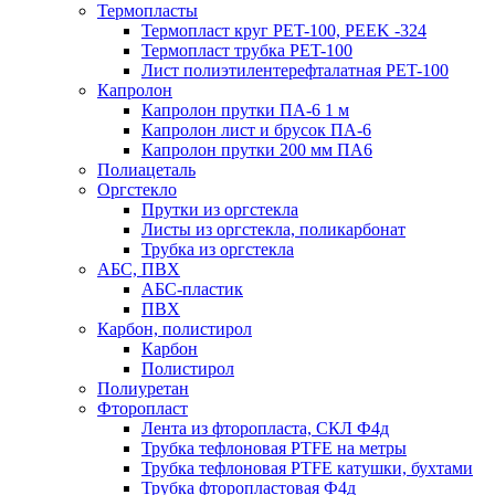
Термопласты
Термопласт круг PET-100, PEEK -324
Термопласт трубка PET-100
Лист полиэтилентерефталатная PET-100
Капролон
Капролон прутки ПА-6 1 м
Капролон лист и брусок ПА-6
Капролон прутки 200 мм ПА6
Полиацеталь
Оргстекло
Прутки из оргстекла
Листы из оргстекла, поликарбонат
Трубка из оргстекла
АБС, ПВХ
АБС-пластик
ПВХ
Карбон, полистирол
Карбон
Полистирол
Полиуретан
Фторопласт
Лента из фторопласта, СКЛ Ф4д
Трубка тефлоновая PTFE на метры
Трубка тефлоновая PTFE катушки, бухтами
Трубка фторопластовая Ф4д