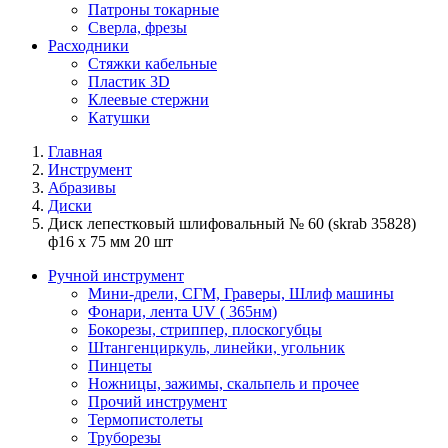
Патроны токарные
Сверла, фрезы
Расходники
Стяжки кабельные
Пластик 3D
Клеевые стержни
Катушки
Главная
Инструмент
Абразивы
Диски
Диск лепестковый шлифовальный № 60 (skrab 35828)
ф16 х 75 мм 20 шт
Ручной инструмент
Мини-дрели, СГМ, Граверы, Шлиф машины
Фонари, лента UV ( 365нм)
Бокорезы, cтриппер, плоскогубцы
Штангенциркуль, линейки, угольник
Пинцеты
Ножницы, зажимы, скальпель и прочее
Прочий инструмент
Термопистолеты
Труборезы