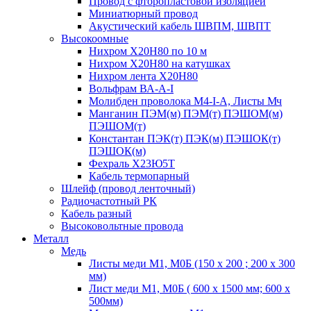
Провод с фторопластовой изоляцией
Миниатюрный провод
Акустический кабель ШВПМ, ШВПТ
Высокоомные
Нихром Х20Н80 по 10 м
Нихром Х20Н80 на катушках
Нихром лента Х20Н80
Вольфрам ВА-А-I
Молибден проволока М4-I-А, Листы Мч
Манганин ПЭМ(м) ПЭМ(т) ПЭШОМ(м)
ПЭШОМ(т)
Константан ПЭК(т) ПЭК(м) ПЭШОК(т)
ПЭШОК(м)
Фехраль Х23Ю5Т
Кабель термопарный
Шлейф (провод ленточный)
Радиочастотный РК
Кабель разный
Высоковольтные провода
Металл
Медь
Листы меди М1, М0Б (150 х 200 ; 200 х 300
мм)
Лист меди М1, М0Б ( 600 х 1500 мм; 600 х
500мм)