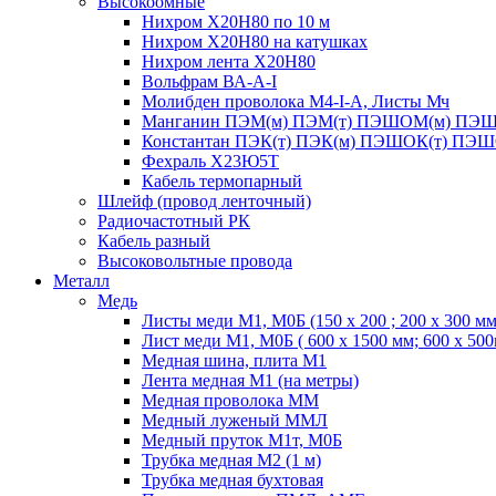
Высокоомные
Нихром Х20Н80 по 10 м
Нихром Х20Н80 на катушках
Нихром лента Х20Н80
Вольфрам ВА-А-I
Молибден проволока М4-I-А, Листы Мч
Манганин ПЭМ(м) ПЭМ(т) ПЭШОМ(м) ПЭШ
Константан ПЭК(т) ПЭК(м) ПЭШОК(т) ПЭШ
Фехраль Х23Ю5Т
Кабель термопарный
Шлейф (провод ленточный)
Радиочастотный РК
Кабель разный
Высоковольтные провода
Металл
Медь
Листы меди М1, М0Б (150 х 200 ; 200 х 300 мм
Лист меди М1, М0Б ( 600 х 1500 мм; 600 х 50
Медная шина, плита М1
Лента медная М1 (на метры)
Медная проволока ММ
Медный луженый ММЛ
Медный пруток М1т, М0Б
Трубка медная М2 (1 м)
Трубка медная бухтовая