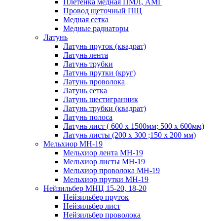
Плетенка медная ПМЛ, АМГ
Провод щеточный ПЩ
Медная сетка
Медные радиаторы
Латунь
Латунь пруток (квадрат)
Латунь лента
Латунь трубки
Латунь прутки (круг)
Латунь проволока
Латунь сетка
Латунь шестигранник
Латунь трубки (квадрат)
Латунь полоса
Латунь лист ( 600 х 1500мм; 500 х 600мм)
Латунь листы (200 х 300 ;150 х 200 мм)
Мельхиор МН-19
Мельхиор лента МН-19
Мельхиор листы МН-19
Мельхиор проволока МН-19
Мельхиор прутки МН-19
Нейзильбер МНЦ 15-20, 18-20
Нейзильбер пруток
Нейзильбер лист
Нейзильбер проволока