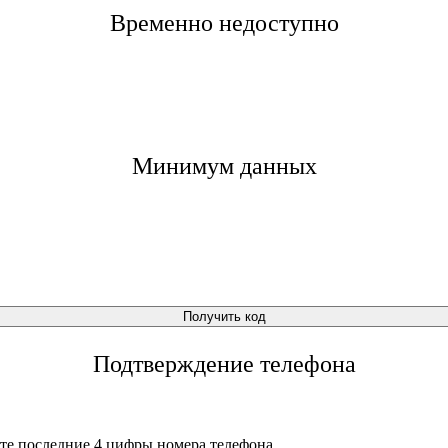
Временно недоступно
Минимум данных
Получить код
Подтверждение телефона
те последние 4 цифры номера телефона.