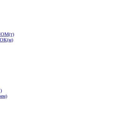
ОМ(т)
ОК(м)
)
0мм)