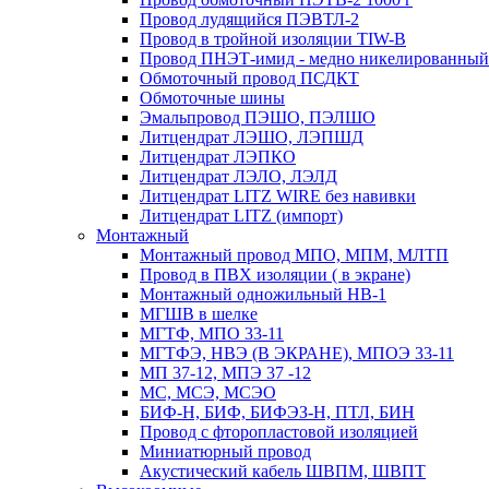
Провод лудящийся ПЭВТЛ-2
Провод в тройной изоляции TIW-B
Провод ПНЭТ-имид - медно никелированный
Обмоточный провод ПСДКТ
Обмоточные шины
Эмальпровод ПЭШО, ПЭЛШО
Литцендрат ЛЭШО, ЛЭПШД
Литцендрат ЛЭПКО
Литцендрат ЛЭЛО, ЛЭЛД
Литцендрат LITZ WIRE без навивки
Литцендрат LITZ (импорт)
Монтажный
Монтажный провод МПО, МПМ, МЛТП
Провод в ПВХ изоляции ( в экране)
Монтажный одножильный HB-1
МГШВ в шелке
МГТФ, МПО 33-11
МГТФЭ, НВЭ (В ЭКРАНЕ), МПОЭ 33-11
МП 37-12, МПЭ 37 -12
МС, МСЭ, МСЭО
БИФ-Н, БИФ, БИФЭЗ-Н, ПТЛ, БИН
Провод с фторопластовой изоляцией
Миниатюрный провод
Акустический кабель ШВПМ, ШВПТ