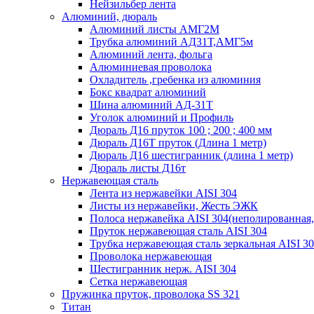
Нейзильбер лента
Алюминий, дюраль
Алюминий листы АМГ2М
Трубка алюминий АД31Т,АМГ5м
Алюминий лента, фольга
Алюминиевая проволока
Охладитель ,гребенка из алюминия
Бокс квадрат алюминий
Шина алюминий АД-31Т
Уголок алюминий и Профиль
Дюраль Д16 пруток 100 ; 200 ; 400 мм
Дюраль Д16Т пруток (Длина 1 метр)
Дюраль Д16 шестигранник (длина 1 метр)
Дюраль листы Д16т
Нержавеющая сталь
Лента из нержавейки AISI 304
Листы из нержавейки, Жесть ЭЖК
Полоса нержавейка АISI 304(неполированная,
Пруток нержавеющая сталь AISI 304
Трубка нержавеющая сталь зеркальная AISI 3
Проволока нержавеющая
Шестигранник нерж. AISI 304
Сетка нержавеющая
Пружинка пруток, проволока SS 321
Титан