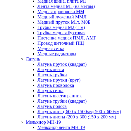
Медная шина, плита М1
Лента медная М1 (на метры)
Медная проволока ММ
Медный луженый ММЛ
Медный пруток М1т, М0Б
Трубка медная М2 (1 м)
Трубка медная бухтовая
Плетенка медная ПМЛ, АМГ
Провод щеточный ПЩ
Медная сетка
Медные радиаторы
Латунь
Латунь пруток (квадрат)
Латунь лента
Латунь трубки
Латунь прутки (круг)
Латунь проволока
Латунь сетка
Латунь шестигранник
Латунь трубки (квадрат)
Латунь полоса
Латунь лист ( 600 х 1500мм; 500 х 600мм)
Латунь листы (200 х 300 ;150 х 200 мм)
Мельхиор МН-19
Мельхиор лента МН-19