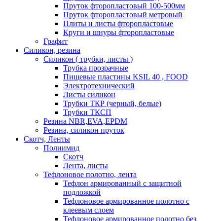
Пруток фторопластовый 100-500мм
Пруток фторопластовый метровый
Плиты и листы фторопластовые
Круги и шнуры фторопластовые
Графит
Силикон, резина
Силикон ( трубки, листы )
Трубка прозрачные
Пищевые пластины KSIL 40 , FOOD
Электротехнический
Листы силикон
Трубки ТКР (черный, белые)
Трубки ТКСП
Резина NBR,EVA,EPDM
Резина, силикон пруток
Скотч, Ленты
Полиимид
Скотч
Лента, листы
Тефлоновое полотно, лента
Тефлон армированный с защитной
подложкой
Тефлоновое армированное полотно с
клеевым слоем
Тефлоновое армированное полотно без