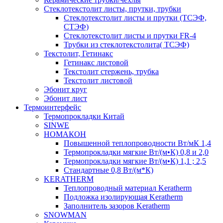
Cтеклотекстолит листы, прутки, трубки
Стеклотекстолит листы и прутки (ТСЭФ,
СТЭФ)
Стеклотекстолит листы и прутки FR-4
Трубки из стеклотекстолита( ТСЭФ)
Текстолит, Гетинакс
Гетинакс листовой
Текстолит стержень, трубка
Текстолит листовой
Эбонит круг
Эбонит лист
Термоинтерфейс
Термопрокладки Китай
SINWE
НОМАКОН
Повышенной теплопроводности Вт/мК 1,4
Термопрокладки мягкие Вт/(м•К) 0,8 и 2,0
Термопрокладки мягкие Вт/(м•К) 1,1 ; 2,5
Стандартные 0,8 Вт/(м*К)
KERATHERM
Теплопроводный материал Keratherm
Подложка изолирующая Keratherm
Заполнитель зазоров Keratherm
SNOWMAN