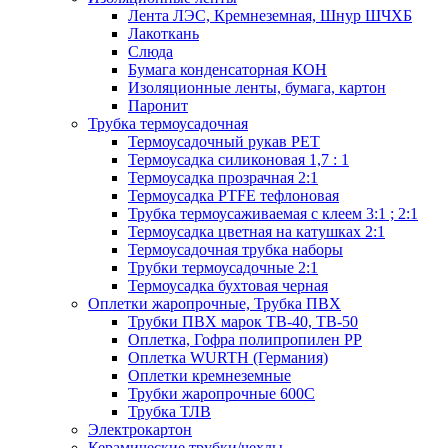
Лента ЛЭС, Кремнеземная, Шнур ШЧХБ
Лакоткань
Слюда
Бумага конденсаторная КОН
Изоляционные ленты, бумага, картон
Паронит
Трубка термоусадочная
Термоусадочный рукав PET
Термоусадка силиконовая 1,7 : 1
Термоусадка прозрачная 2:1
Термоусадка PTFE тефлоновая
Трубка термоусаживаемая с клеем 3:1 ; 2:1
Термоусадка цветная на катушках 2:1
Термоусадочная трубка наборы
Трубки термоусадочные 2:1
Термоусадка бухтовая черная
Оплетки жаропрочные, Трубка ПВХ
Трубки ПВХ марок ТВ-40, ТВ-50
Оплетка, Гофра полипропилен PP
Оплетка WURTH (Германия)
Оплетки кремнеземные
Трубки жаропрочные 600С
Трубка ТЛВ
Электрокартон
Керамические трубки/чехлы