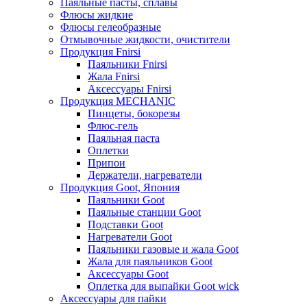
Паяльные пасты, сплавы
Флюсы жидкие
Флюсы гелеобразные
Отмывочные жидкости, очистители
Продукция Fnirsi
Паяльники Fnirsi
Жала Fnirsi
Аксессуары Fnirsi
Продукция MECHANIC
Пинцеты, бокорезы
Флюс-гель
Паяльная паста
Оплетки
Припои
Держатели, нагреватели
Продукция Goot, Япония
Паяльники Goot
Паяльные станции Goot
Подставки Goot
Нагреватели Goot
Паяльники газовые и жала Goot
Жала для паяльников Goot
Аксессуары Goot
Оплетка для выпайки Goot wick
Аксессуары для пайки