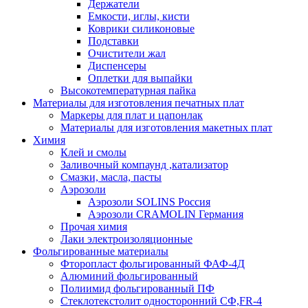
Держатели
Емкости, иглы, кисти
Коврики силиконовые
Подставки
Очистители жал
Диспенсеры
Оплетки для выпайки
Высокотемпературная пайка
Материалы для изготовления печатных плат
Маркеры для плат и цапонлак
Материалы для изготовления макетных плат
Химия
Клей и смолы
Заливочный компаунд ,катализатор
Смазки, масла, пасты
Аэрозоли
Аэрозоли SOLINS Россия
Аэрозоли CRAMOLIN Германия
Прочая химия
Лаки электроизоляционные
Фольгированные материалы
Фторопласт фольгированный ФАФ-4Д
Алюминий фольгированный
Полиимид фольгированный ПФ
Стеклотекстолит односторонний CФ,FR-4