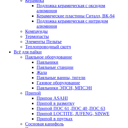
Керамика
Подложка керамическая с оксидом
алюминия
Керамические пластины Ситалл, ВК-94
Подложка керамическая с нитридом
алюминия
Компаунды
Термопасты
Элементы Пельтье
Теплопроводный скотч
Всё для пайки
Паяльное оборудование
Паяльники
Паяльные станции
Жала
Паяльные ванны, тигели
Газовое оборудование
Паяльники ЭПСН, МПСЭН
Припой
Припои ASAHI
Припой в размотку
Припой ПОС 61 ,ПОС 40 ,ПОС 63
Припой LOCTITE, JUFENG, SINWE
Припой в прутках
Сосновая канифоль