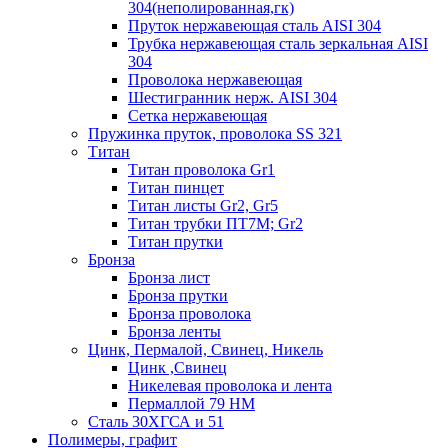
304(неполированная,гк)
Пруток нержавеющая сталь AISI 304
Трубка нержавеющая сталь зеркальная AISI
304
Проволока нержавеющая
Шестигранник нерж. AISI 304
Сетка нержавеющая
Пружинка пруток, проволока SS 321
Титан
Титан проволока Gr1
Титан пинцет
Титан листы Gr2, Gr5
Титан трубки ПТ7М; Gr2
Титан прутки
Бронза
Бронза лист
Бронза прутки
Бронза проволока
Бронза ленты
Цинк, Пермалой, Свинец, Никель
Цинк ,Свинец
Никелевая проволока и лента
Пермаллой 79 НМ
Сталь 30ХГСА и 51
Полимеры, графит