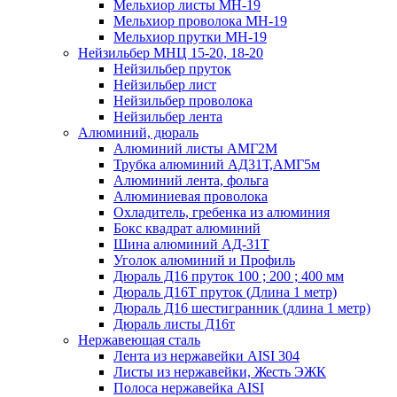
Мельхиор листы МН-19
Мельхиор проволока МН-19
Мельхиор прутки МН-19
Нейзильбер МНЦ 15-20, 18-20
Нейзильбер пруток
Нейзильбер лист
Нейзильбер проволока
Нейзильбер лента
Алюминий, дюраль
Алюминий листы АМГ2М
Трубка алюминий АД31Т,АМГ5м
Алюминий лента, фольга
Алюминиевая проволока
Охладитель, гребенка из алюминия
Бокс квадрат алюминий
Шина алюминий АД-31Т
Уголок алюминий и Профиль
Дюраль Д16 пруток 100 ; 200 ; 400 мм
Дюраль Д16Т пруток (Длина 1 метр)
Дюраль Д16 шестигранник (длина 1 метр)
Дюраль листы Д16т
Нержавеющая сталь
Лента из нержавейки AISI 304
Листы из нержавейки, Жесть ЭЖК
Полоса нержавейка АISI