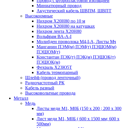
Провод с фторопластовой изоляцией
Миниатюрный провод
Акустический кабель ШВПМ, ШВПТ
Высокоомные
Нихром Х20Н80 по 10 м
Нихром Х20Н80 на катушках
Нихром лента Х20Н80
Вольфрам ВА-А-I
Молибден проволока М4-I-А, Листы Мч
Манганин ПЭМ(м) ПЭМ(т) ПЭШОМ(м)
ПЭШОМ(т)
Константан ПЭК(т) ПЭК(м) ПЭШОК(т)
ПЭШОК(м)
Фехраль Х23Ю5Т
Кабель термопарный
Шлейф (провод ленточный)
Радиочастотный РК
Кабель разный
Высоковольтные провода
Металл
Медь
Листы меди М1, М0Б (150 х 200 ; 200 х 300
мм)
Лист меди М1, М0Б ( 600 х 1500 мм; 600 х
500мм)