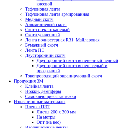
клеевой
Тефлоновая лента
Тефлоновая лента армированная
Медный скотч
Алюминиевый скотч
Скотч стеклотканевый
Скотч усиленный
Лента полиэстерная R31, Майларовая
Бумажный скотч
Лента ПЭ
Двусторонний скотч
Двусторонний скотч вспененный черный
Двусторонний скотч вспен. серый и
прозрачный
Токопроводящий экранирующий скотч
Продукция 3M
Клейкая лента
Ножки, демпферы
Самоклеющиеся застежки
Изоляционные материалы
Пленка ПЭТ
Листы 200 х 300 мм
На метры
Опт (на вес)
Изоляционные ленты