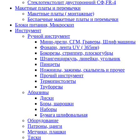
Стеклотекстолит двусторонний СФ,FR-4
Макетные платы и перемычки
Макетные платы ( монтажные)
Беспаечные макетные платы и перемычки
Блоки питания, Микроскоп
Инструмент
Ручной инструмент
Мини-дрели, СГМ, Граверы, Шлиф машины
Фонари, лента UV ( 365нм)
Бокорезы, cтриппер, плоскогубцы
Штангенциркуль, линейки, угольник
Пинцеты
Ножницы, зажимы, скальпель и прочее
Прочий инструмент
Термопистолеты
Труборезы
Абразивы
Диски
Боры, шарошки
Наборы
Бумага шлифовальная
Оборудование
Патроны, цанги
Метчики, плашки
Тиски