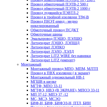
Провод обмоточный ПЭТВ-2 500 г
Провод обмоточный ПЭТВ-2 1000 г
Провод лудящийся ПЭВТЛ-2
Провод в тройной изоляции TIW-B
Провод ПНЭТ-имид - медно
никелированный
Обмоточный провод ПСДКТ
Обмоточные шины
Эмальпровод ПЭШО, ПЭЛШО
Литцендрат ЛЭШО, ЛЭПШД
Литцендрат ЛЭПКО
Литцендрат ЛЭЛО, ЛЭЛД
Литцендрат LITZ WIRE без навивки
Литцендрат LITZ (импорт)
Монтажный
Монтажный провод МПО, МПМ, МЛТП
Провод в ПВХ изоляции ( в экране)
Монтажный одножильный HB-1
МГШВ в шелке
МГТФ, МПО 33-11
МГТФЭ, НВЭ (В ЭКРАНЕ), МПОЭ 33-11
МП 37-12, МПЭ 37 -12
МС, МСЭ, МСЭО
БИФ-Н, БИФ, БИФЭЗ-Н, ПТЛ, БИН