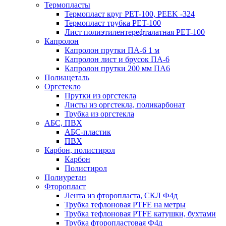
Термопласты
Термопласт круг PET-100, PEEK -324
Термопласт трубка PET-100
Лист полиэтилентерефталатная PET-100
Капролон
Капролон прутки ПА-6 1 м
Капролон лист и брусок ПА-6
Капролон прутки 200 мм ПА6
Полиацеталь
Оргстекло
Прутки из оргстекла
Листы из оргстекла, поликарбонат
Трубка из оргстекла
АБС, ПВХ
АБС-пластик
ПВХ
Карбон, полистирол
Карбон
Полистирол
Полиуретан
Фторопласт
Лента из фторопласта, СКЛ Ф4д
Трубка тефлоновая PTFE на метры
Трубка тефлоновая PTFE катушки, бухтами
Трубка фторопластовая Ф4д