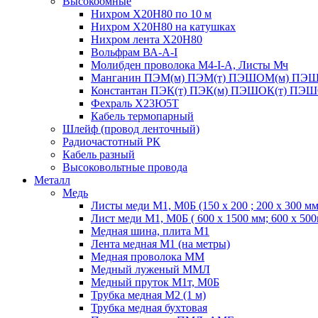
Высокоомные
Нихром Х20Н80 по 10 м
Нихром Х20Н80 на катушках
Нихром лента Х20Н80
Вольфрам ВА-А-I
Молибден проволока М4-I-А, Листы Мч
Манганин ПЭМ(м) ПЭМ(т) ПЭШОМ(м) ПЭШ
Константан ПЭК(т) ПЭК(м) ПЭШОК(т) ПЭШ
Фехраль Х23Ю5Т
Кабель термопарный
Шлейф (провод ленточный)
Радиочастотный РК
Кабель разный
Высоковольтные провода
Металл
Медь
Листы меди М1, М0Б (150 х 200 ; 200 х 300 мм
Лист меди М1, М0Б ( 600 х 1500 мм; 600 х 50
Медная шина, плита М1
Лента медная М1 (на метры)
Медная проволока ММ
Медный луженый ММЛ
Медный пруток М1т, М0Б
Трубка медная М2 (1 м)
Трубка медная бухтовая