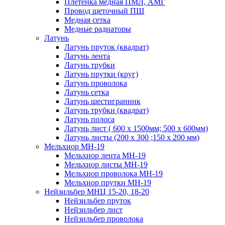
Плетенка медная ПМЛ, АМГ
Провод щеточный ПЩ
Медная сетка
Медные радиаторы
Латунь
Латунь пруток (квадрат)
Латунь лента
Латунь трубки
Латунь прутки (круг)
Латунь проволока
Латунь сетка
Латунь шестигранник
Латунь трубки (квадрат)
Латунь полоса
Латунь лист ( 600 х 1500мм; 500 х 600мм)
Латунь листы (200 х 300 ;150 х 200 мм)
Мельхиор МН-19
Мельхиор лента МН-19
Мельхиор листы МН-19
Мельхиор проволока МН-19
Мельхиор прутки МН-19
Нейзильбер МНЦ 15-20, 18-20
Нейзильбер пруток
Нейзильбер лист
Нейзильбер проволока