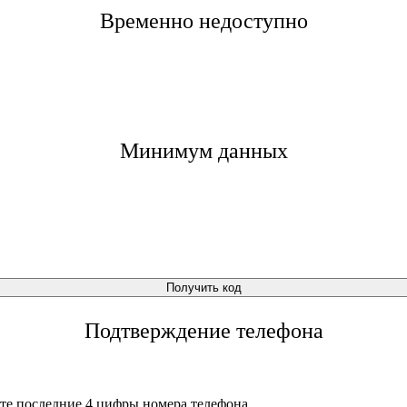
Временно недоступно
Минимум данных
Получить код
Подтверждение телефона
те последние 4 цифры номера телефона.