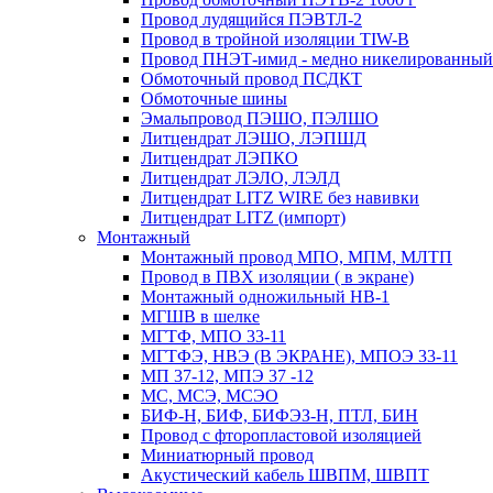
Провод лудящийся ПЭВТЛ-2
Провод в тройной изоляции TIW-B
Провод ПНЭТ-имид - медно никелированный
Обмоточный провод ПСДКТ
Обмоточные шины
Эмальпровод ПЭШО, ПЭЛШО
Литцендрат ЛЭШО, ЛЭПШД
Литцендрат ЛЭПКО
Литцендрат ЛЭЛО, ЛЭЛД
Литцендрат LITZ WIRE без навивки
Литцендрат LITZ (импорт)
Монтажный
Монтажный провод МПО, МПМ, МЛТП
Провод в ПВХ изоляции ( в экране)
Монтажный одножильный HB-1
МГШВ в шелке
МГТФ, МПО 33-11
МГТФЭ, НВЭ (В ЭКРАНЕ), МПОЭ 33-11
МП 37-12, МПЭ 37 -12
МС, МСЭ, МСЭО
БИФ-Н, БИФ, БИФЭЗ-Н, ПТЛ, БИН
Провод с фторопластовой изоляцией
Миниатюрный провод
Акустический кабель ШВПМ, ШВПТ