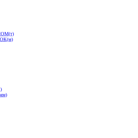
ОМ(т)
ОК(м)
)
0мм)