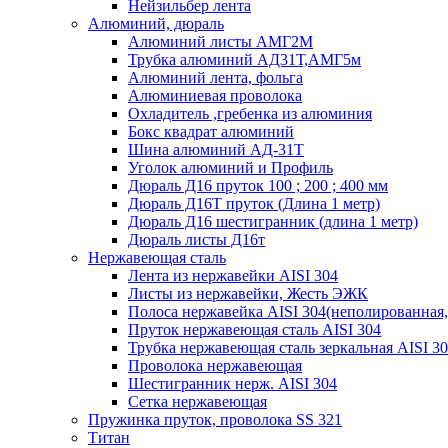
Нейзильбер лента
Алюминий, дюраль
Алюминий листы АМГ2М
Трубка алюминий АД31Т,АМГ5м
Алюминий лента, фольга
Алюминиевая проволока
Охладитель ,гребенка из алюминия
Бокс квадрат алюминий
Шина алюминий АД-31Т
Уголок алюминий и Профиль
Дюраль Д16 пруток 100 ; 200 ; 400 мм
Дюраль Д16Т пруток (Длина 1 метр)
Дюраль Д16 шестигранник (длина 1 метр)
Дюраль листы Д16т
Нержавеющая сталь
Лента из нержавейки AISI 304
Листы из нержавейки, Жесть ЭЖК
Полоса нержавейка АISI 304(неполированная,
Пруток нержавеющая сталь AISI 304
Трубка нержавеющая сталь зеркальная AISI 3
Проволока нержавеющая
Шестигранник нерж. AISI 304
Сетка нержавеющая
Пружинка пруток, проволока SS 321
Титан